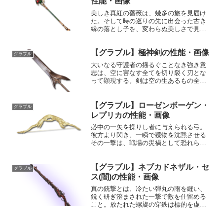
性能・画像
美しき真紅の薔薇は、幾多の旅を見届け
た。そして時の巡りの先に出会った古き
縁の落とし子を、変わらぬ美しさで見守
り続ける。性能属性武器種解放段階闇槍
HP攻撃力MAXLv2602360100奥義クリム
【グラブル】極神剣の性能・画像
ゾン・ネメシス敵に闇属性4.5倍ダメージ
グラブル
〔減衰...
大いなる守護者の揺るぐことなき強き意
志は、空に害なす全てを切り裂く刃とな
って顕現する。剣は空の生あるもの全て
を守護し、永遠の安寧の日々を授ける。
性能属性武器種解放段階土剣HP攻撃力
MAXLv2302690150奥義絶対魔滅神域敵
【グラブル】ローゼンボーゲン・
グラブル
に土属性5....
レプリカの性能・画像
必中の一矢を操りし者に与えられる弓。
彼方より閃き、一瞬で獲物を沈黙させる
その一撃は、戦場の災禍として恐れられ
る。性能属性武器種解放段階風弓HP攻撃
力MAXLv139153375奥義ロッサ・エスペ
【グラブル】ネブカドネザル・セ
ヒスモ敵に風属性3.5倍ダメージ〔減衰値
グラブル
1,6...
ス(闇)の性能・画像
真の銃撃とは、冷たい弾丸の雨を縫い、
鋭く研ぎ澄まされた一撃で敵を仕留める
こと。放たれた螺旋の穿鉄は標的を虚無
の深淵に突き落とし、永劫の眠りへと誘
う。性能属性武器種解放段階闇銃HP攻撃