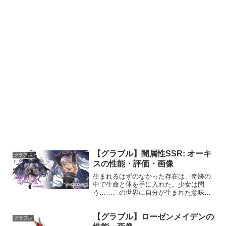
【グラブル】闇属性SSR: オーキ
グラブル
スの性能・評価・画像
生まれるはずのなかった存在は、奇跡の
中で生命と体を手に入れた。少女は問
う……この世界に自分が生まれた意味
を。大切な人との再会を誓い、少女はそ
の問いかけの答えを導き出さんと、碧空
【グラブル】ローゼンメイデンの
へひとり飛び立った。プロフィール年
グラブル
齢：不明身長：152cm種族：...