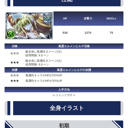
HP
攻撃力
MAXLv
530
1270
75
召喚
風霊エルメンヒルデ召喚
敵全体に風属性ダメージ(大)
☆☆☆
使用間隔: 9ターン
敵全体に風属性ダメージ(大)
★★★
使用間隔: 9ターン
加護
風霊エルメンヒルデの加護
☆☆☆
風属性キャラのHPが25%UP
★★★
風属性キャラのHPが30%UP
入手方法
レジェンドガチャ
全身イラスト
初期