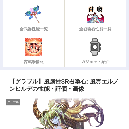
全武器性能一覧
全召喚石性能一覧
古戦場情報
ガジェット紹介
【グラブル】風属性SR召喚石: 風霊エルメ
ンヒルデの性能・評価・画像
グラブル