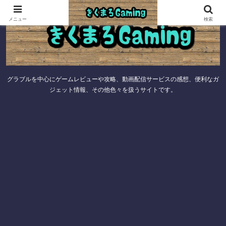
メニュー
検索
グラブルを中心にゲームレビューや攻略、動画配信サービスの感想、便利なガ
ジェット情報、その他色々を扱うサイトです。