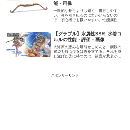
力MAXLv217238...
能・画像
一般的な長弓よりも短く、携行しやす
い。弓を引き絞るのに力がいらないの
で、初心者でも扱いやすい。性能属性武
器種解放段階風弓5HP攻撃力
MAXLv4551040奥義ホーネットアロー敵
【グラブル】水属性SSR: 水着コ
に風属性2.0倍ダメージ〔減衰値
グラブル
1,685,000ダメージ〕入...
ルルの性能・評価・画像
大海原の恵みを堪能せしめんと、鋼鉄の
胃袋を持つ少女は志を立てる。それを成
し遂げた先に待つのは、歓喜か悲哀か。
アウギュステが齎す様々な経験は少女の
感性を刺激し、かけがえのない思い出と
ならん。プロフィール年齢：11歳身長：
130cm種族：ヒュー...
スポンサーリンク