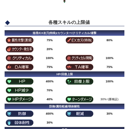
各種スキルの上限値
進境/EX攻刃(特殊)/カウンター/クリティカル/連撃
75%
80%
20%
100%
100%
75%
75%
HP/回復上限
400%
100%
70%
40%
30%↑(要検証)
防御/属性軽減/弱体耐性
400%
30%
30%