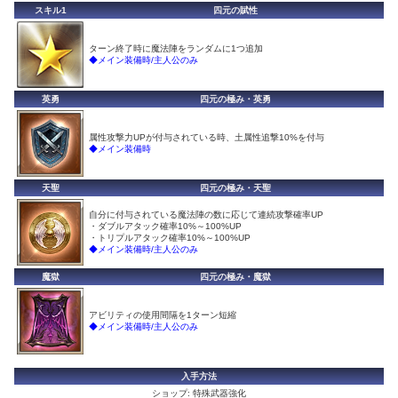
スキル1
四元の賦性
ターン終了時に魔法陣をランダムに1つ追加
◆メイン装備時/主人公のみ
英勇
四元の極み・英勇
属性攻撃力UPが付与されている時、土属性追撃10%を付与
◆メイン装備時
天聖
四元の極み・天聖
自分に付与されている魔法陣の数に応じて連続攻撃確率UP
・ダブルアタック確率10%～100%UP
・トリプルアタック確率10%～100%UP
◆メイン装備時/主人公のみ
魔獄
四元の極み・魔獄
アビリティの使用間隔を1ターン短縮
◆メイン装備時/主人公のみ
入手方法
ショップ: 特殊武器強化