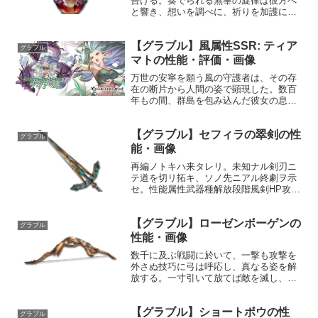
告げる。奏でられる無辜の旋律は彼方へ
と響き、想いを調べに、祈りを加護に変
え、愛しきものへと届ける。性能属性武
器種解放段階風楽器HP攻撃力
【グラブル】風属性SSR: ティア
MAXLv3402748200奥義ゴールデンソー
グラブル
ン敵に風属性5.0倍...
マトの性能・評価・画像
万世の安寧を願う風の守護者は、その存
在の断片から人間の姿で顕現した。数百
年もの間、群島を包み込んだ彼女の息吹
は未来永劫の繁栄を契る。果てしなき空
の世界の隅々まで、強大なる風の力は吹
【グラブル】セフィラの翠剣の性
き抜けるだろう。プロフィール年齢：不
グラブル
明身長：不明種族：星晶獣...
能・画像
再編ノトキハ来タレリ。未知ナル剣刃ニ
テ道を切リ拓キ、ソノ先ニアル終劇ヲ示
セ。性能属性武器種解放段階風剣HP攻撃
力MAXLv2332731150奥義フォービドゥン
スラッシュ敵に風属性4.5倍ダメージ〔減
【グラブル】ローゼンボーゲンの
衰値1,685,000ダメージ〕敵に風属...
グラブル
性能・画像
数千に及ぶ戦闘に於いて、一撃も攻撃を
外さぬ技巧に弓は呼応し、真なる姿を解
放する。一寸引いて放てば敵を滅し、一
尺引いて放てば空の果てを穿ち、限界ま
で引いて放てば、時空を歪め、天を毀
【グラブル】ショートボウの性
す。性能属性武器種解放段階風弓HP攻撃
グラブル