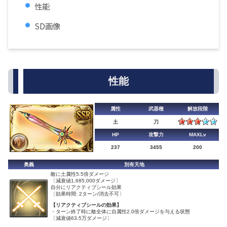
性能
SD画像
性能
属性
武器種
解放段階
土
刀
HP
攻撃力
MAXLv
237
3455
200
奥義
別有天地
敵に土属性5.5倍ダメージ
〔減衰値1,685,000ダメージ〕
自分にリアクティブシール効果
〔効果時間: 2ターン/消去不可〕
【リアクティブシールの効果】
・ターン終了時に敵全体に自属性2.0倍ダメージを与える状態
〔減衰値63.5万ダメージ〕