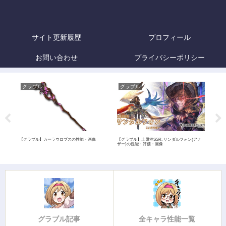
サイト更新履歴
プロフィール
お問い合わせ
プライバシーポリシー
グラブル
グラブル
グ
像
【グラブル】カーラウロプスの性能・画像
【グラブル】土属性SSR: サンダルフォン(アナ
【グ
ザー)の性能・評価・画像
グラブル記事
全キャラ性能一覧