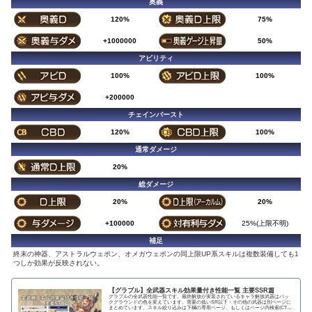
奥義
120%
75%
+1000000
50%
アビリティ
100%
100%
+200000
チェインバースト
120%
100%
通常ダメージ
20%
総ダメージ
20%
20%
+100000
25%(上限不明)
補足
終末の神器、アストラルウェポン、オメガウェポンの同上限UP系スキルは複数装備しても1
つしか効果が反映されない。
【グラブル】全武器スキル効果量付き性能一覧 主要SSR篇
グラブルの全武器性能一覧です。最終解放が実装されているキャラ解放武器はバッ
クグラウンドの色を変えています。需要の低いSR以下・その他の武器は別ページに
まとめています。スキル絞り込みは下欄の専用ページ、もしくはページ内検索(CTRL