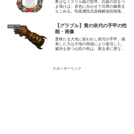
希少なミスリル銀の竪琴。白銀の弦をつ
ま弾けば、音色に合わせて百華の幽香立
ちこめる。性能属性武器種解放段階風楽
器HP攻撃力MAXLv3493371200奥義巨人
の歌敵に風属性5.5倍ダメージ〔減衰値
【グラブル】黄の依代の手甲の性
1,685,000ダメージ〕味方全体にハイボ...
グラブル
能・画像
豊穣たる大地に祓われし依代の手甲。減
衰した力は大地の祝福により復活した。
威光を放つ山吹の色は、握る者に更なる
進化を予感させるだろう。性能属性武器
種解放段階土格闘1HP攻撃力
MAXLv111104575奥義壊龍伏衝撃敵に土
属性3.5倍ダメージ...
スポンサーリンク