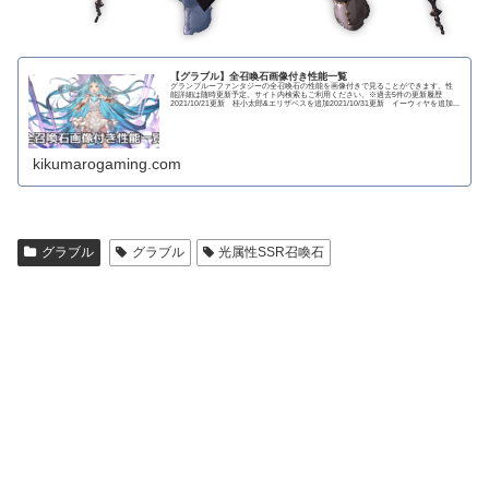
【グラブル】全召喚石画像付き性能一覧
グランブルーファンタジーの全召喚石の性能を画像付きで見ることができます。性
能詳細は随時更新予定。サイト内検索もご利用ください。※過去5件の更新履歴
2021/10/21更新 桂小太郎&エリザベスを追加2021/10/31更新 イーウィヤを追加...
kikumarogaming.com
グラブル
グラブル
光属性SSR召喚石