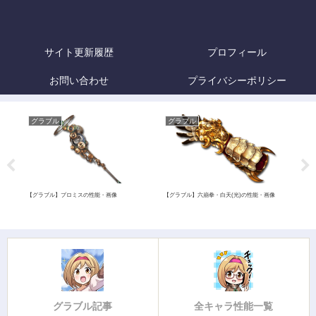
サイト更新履歴
プロフィール
お問い合わせ
プライバシーポリシー
グラブル
グラブル
グ
【グラブル】プロミスの性能・画像
【グラブル】六崩拳・白天(光)の性能・画像
【グ
能・
グラブル記事
全キャラ性能一覧