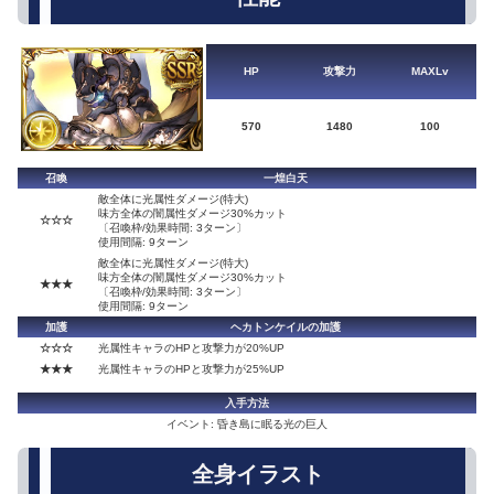
HP
攻撃力
MAXLv
570
1480
100
召喚
一煌白天
敵全体に光属性ダメージ(特大)
味方全体の闇属性ダメージ30%カット
☆☆☆
〔召喚枠/効果時間: 3ターン〕
使用間隔: 9ターン
敵全体に光属性ダメージ(特大)
味方全体の闇属性ダメージ30%カット
★★★
〔召喚枠/効果時間: 3ターン〕
使用間隔: 9ターン
加護
ヘカトンケイルの加護
☆☆☆
光属性キャラのHPと攻撃力が20%UP
★★★
光属性キャラのHPと攻撃力が25%UP
入手方法
イベント: 昏き島に眠る光の巨人
全身イラスト