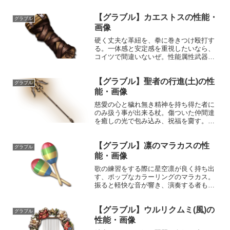
利を得ようとも、敗者の健闘に敬意を払
う高潔な精神の持ち主を真の侍と呼ぶん
【グラブル】カエストスの性能・
です！理解して頂けましたか？というわ
グラブル
けで早速実践いたしましょう...
画像
硬く丈夫な革紐を、拳に巻きつけ殴打す
る。一体感と安定感を重視したいなら、
コイツで間違いないぜ。性能属性武器種
解放段階火格闘10HP攻撃力
MAXLv5150540奥義連撃敵に火属性2.0倍
【グラブル】聖者の行進(土)の性
ダメージ〔減衰値1,685,000ダメージ〕入
グラブル
手方法ル...
能・画像
慈愛の心と穢れ無き精神を持ち得た者に
のみ扱う事が出来る杖。傷ついた仲間達
を癒しの光で包み込み、祝福を齎す。目
指すは勝利の道。性能属性武器種解放段
階土杖HP攻撃力MAXLv3682770200奥義
【グラブル】凛のマラカスの性
報恩謝徳敵に土属性5.5倍ダメージ〔減衰
グラブル
値1,...
能・画像
歌の練習をする際に星空凛が良く持ち出
す、ポップなカラーリングのマラカス。
振ると軽快な音が響き、演奏する者も演
奏を聴く者も明るい気持ちになってい
く。性能属性武器種解放段階風格闘HP攻
【グラブル】ウルリクムミ(風)の
撃力MAXLv2412282150奥義ゴーイング
グラブル
ドリーム敵に...
性能・画像