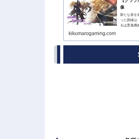
【グラブ
像
新たな道を
った因縁は
るは悪鬼殲
身長：178
kikumarogaming.com