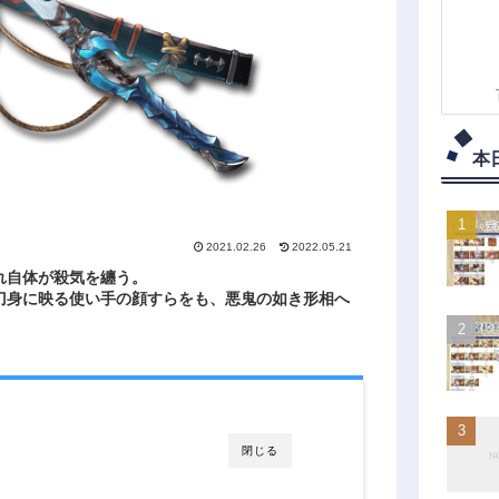
本
2021.02.26
2022.05.21
れ自体が殺気を纏う。
刀身に映る使い手の顔すらをも、悪鬼の如き形相へ
閉じる