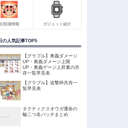
古戦場情報
ガジェット紹介
日の人気記事TOP5
【グラブル】奥義ダメージ
UP・奥義ダメージ上限
UP・奥義ゲージ上昇量の共
存一覧早見表
【グラブル】追撃枠共存一
覧早見表
タクティクスオウガ運命の
輪二つ名パッチまとめ