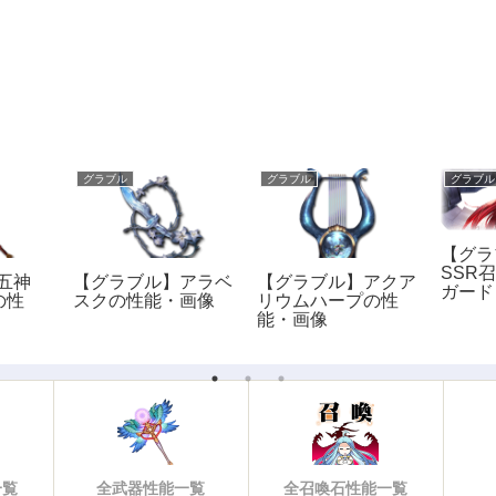
グラブル
グラブル
グラブル
【グラ
SSR
五神
【グラブル】アラベ
【グラブル】アクア
ガード
の性
スクの性能・画像
リウムハープの性
アの性
能・画像
一覧
全武器性能一覧
全召喚石性能一覧