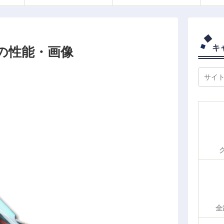
キ
の性能・画像
全