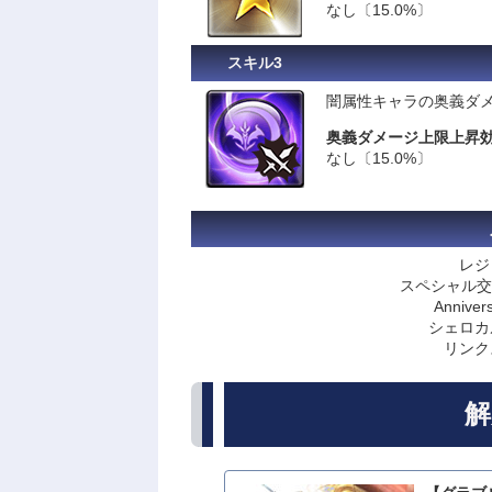
なし〔15.0%〕
スキル3
闇属性キャラの奥義ダ
奥義ダメージ上限上昇
なし〔15.0%〕
レジ
スペシャル交
Anniv
シェロカ
リンク
解