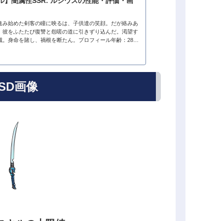
ル】闇属性SSR: ルシウスの性能・評価・画
進み始めた剣客の瞳に映るは、子供達の笑顔。だが絡みあ
、彼をふたたび復讐と怨嗟の道に引きずり込んだ。渇望す
滅。身命を賭し、禍根を断たん。プロフィール年齢：28歳
cm種族：ヒューマン趣味：剣の鍛錬好き：...
SD画像