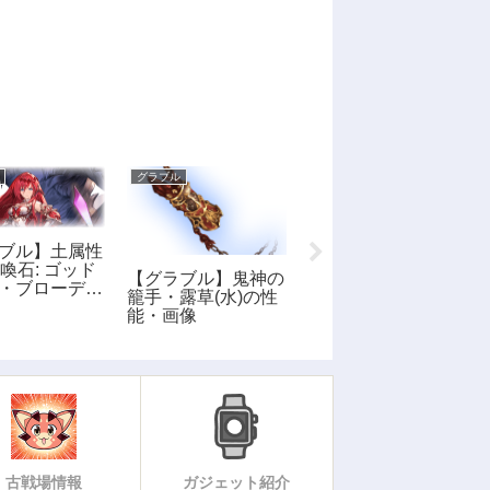
グラブル
グラブル
ブル】土属性
召喚石: ゴッド
【グラブル】鬼神の
【グラブル】ルドル
・ブローディ
籠手・露草(水)の性
フィーナ(火)の性
能・画像
能・画像
能・画像
古戦場情報
ガジェット紹介