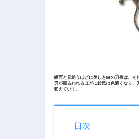
鏡面と見紛うほどに美しき白の刀身は、そ
刃が振るわれるほどに殺気は色濃くなり、
変えていく。
目次