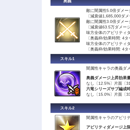
奥義
敵に闇属性5.0倍ダメー
〔減衰値1,685,000ダ
敵に闇属性3.0倍ダメ
〔減衰値63.5万ダメー
味方全体のアビリティダ
〔奥義枠/効果時間: 4
味方全体のアビリティダ
〔奥義枠/効果時間: 4
スキル1
闇属性キャラの奥義ダメー
奥義ダメージ上昇効果
なし〔12.5%〕片面〔31
六竜シリーズサブ編成
なし〔15.0%〕片面〔33
スキル2
闇属性キャラのアビリテ
アビリティダメージ上限