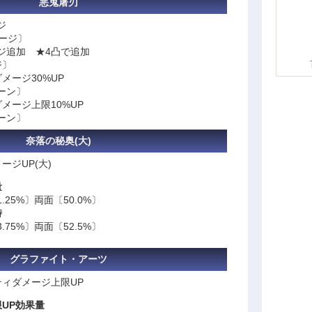
悪鬼屠刃
ジ
メージ〕
ージ追加 ★4凸で追加
ジ〕
メージ30%UP
ターン〕
メージ上限10%UP
ターン〕
奈落の秘奥(大)
ジUP(大)
量
.25%〕両面〔50.0%〕
時
.75%〕両面〔52.5%〕
グラファイト・アーツ
ィダメージ上限UP
UP効果量