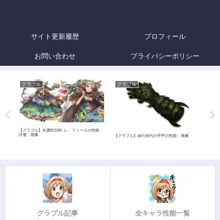
サイト更新履歴
プロフィール
お問い合わせ
プライバシーポリシー
グラブル
グラブル
グ
【グラブル】光属性SSR: レ・フィーエの性能・
評価・画像
像
【グラブル】緑の依代の手甲の性能・画像
【グ
像
グラブル記事
全キャラ性能一覧