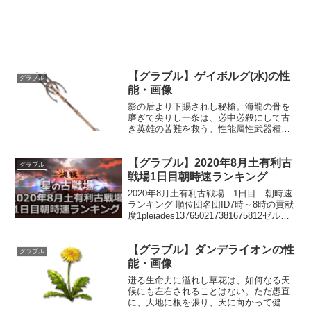
【グラブル】ゲイボルグ(水)の性
グラブル
能・画像
影の后より下賜されし秘槍。海龍の骨を
磨ぎて尖りし一条は、必中必殺にして古
き英雄の苦難を救う。性能属性武器種解
放段階水槍HP攻撃力MAXLv3913496200
奥義破裂する槍敵に水属性5.5倍ダメージ
【グラブル】2020年8月土有利古
〔減衰値1,685,000ダメージ〕味方全...
グラブル
戦場1日目朝時速ランキング
2020年8月土有利古戦場 1日目 朝時速
ランキング 順位団名団ID7時～8時の貢献
度1pleiades137650217381675812ゼルシ
ウス64682817346229443十禍絶傑
152910515803513084白ひげ空賊団...
【グラブル】ダンデライオンの性
グラブル
能・画像
迸る生命力に溢れし草花は、如何なる天
候にも左右されることはない。ただ愚直
に、大地に根を張り、天に向かって健や