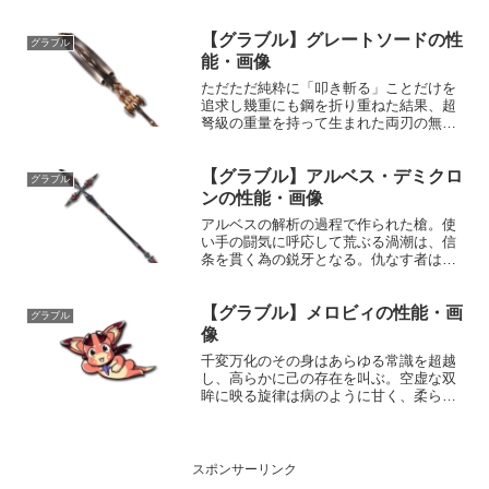
かに伸びてゆく。花が散ろうと茎が曲が
ろうと、再び花開き立ち上がるその姿は
【グラブル】グレートソードの性
見る者の感動を呼ぶ。性能属性武器種解
グラブル
放段階風短剣HP攻撃力M...
能・画像
ただただ純粋に「叩き斬る」ことだけを
追求し幾重にも鋼を折り重ねた結果、超
弩級の重量を持って生まれた両刃の無骨
な大剣。この大剣を振るえる者こそ、剛
腕の戦士となろう。性能属性武器種解放
【グラブル】アルベス・デミクロ
段階土剣10HP攻撃力MAXLv148174575奥
グラブル
義地烈斬...
ンの性能・画像
アルベスの解析の過程で作られた槍。使
い手の闘気に呼応して荒ぶる渦潮は、信
条を貫く為の鋭牙となる。仇なす者は一
閃で慈悲なき濁流に呑み込まれ、泡沫の
如く散り行く。性能属性武器種解放段階
【グラブル】メロビィの性能・画
水槍HP攻撃力MAXLv2503090150奥義デ
グラブル
ュプリケイ...
像
千変万化のその身はあらゆる常識を超越
し、高らかに己の存在を叫ぶ。空虚な双
眸に映る旋律は病のように甘く、柔らか
な腹部にふれる奏者は人を狂わす音色を
奏でる。性能属性武器種解放段階闇楽器
1HP攻撃力MAXLv125118575奥義カンタ
ービィレ敵...
スポンサーリンク