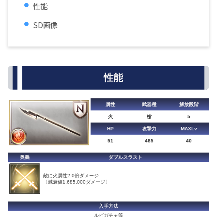
性能
SD画像
性能
属性
武器種
解放段階
火
槍
5
HP
攻撃力
MAXLv
51
485
40
奥義
ダブルスラスト
敵に火属性2.0倍ダメージ
〔減衰値1,685,000ダメージ〕
入手方法
ルピガチャ等