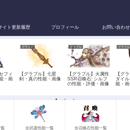
サイト更新履歴
プロフィール
お問い合わせ
グラブル
グラブル
グラブル
セフィ
【グラブル】七星
【グラブル】火属性
【グラ
能・画
剣・真の性能・画像
SSR召喚石: シルフ
ダイル
の性能・評価・画像
能・画
一覧
全武器性能一覧
全召喚石性能一覧