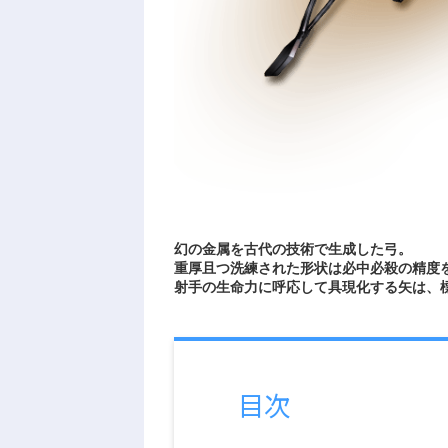
幻の金属を古代の技術で生成した弓。
重厚且つ洗練された形状は必中必殺の精度
射手の生命力に呼応して具現化する矢は、
目次