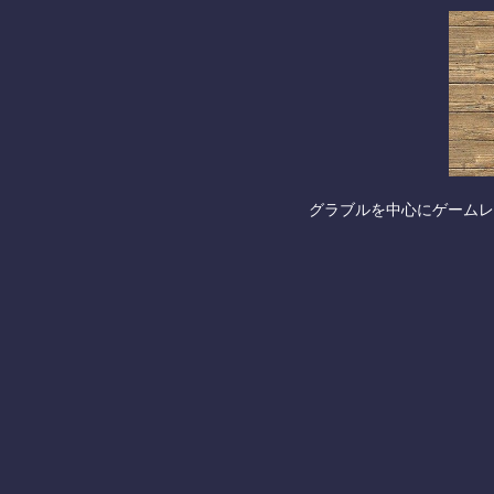
グラブルを中心にゲームレ