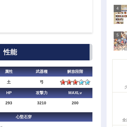
性能
属性
武器種
解放段階
土
弓
HP
攻撃力
MAXLv
293
3210
200
心堅石穿
全