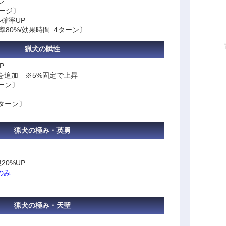
ジ
メージ〕
確率UP
率80%/効果時間: 4ターン〕
猟犬の賦性
P
を追加 ※5%固定で上昇
ターン〕
1ターン〕
猟犬の極み・英勇
0%UP
のみ
猟犬の極み・天聖