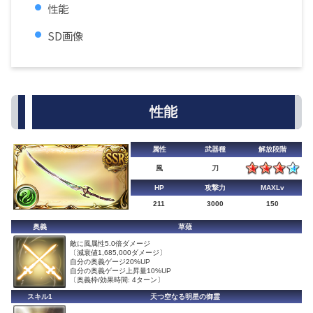
性能
SD画像
性能
属性
武器種
解放段階
風
刀
HP
攻撃力
MAXLv
211
3000
150
奥義
草薙
敵に風属性5.0倍ダメージ
〔減衰値1,685,000ダメージ〕
自分の奥義ゲージ20%UP
自分の奥義ゲージ上昇量10%UP
〔奥義枠/効果時間: 4ターン〕
スキル1
天つ空なる明星の御霊