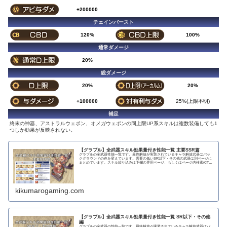
+200000
チェインバースト
120%
100%
通常ダメージ
20%
総ダメージ
20%
20%
+100000
25%(上限不明)
補足
終末の神器、アストラルウェポン、オメガウェポンの同上限UP系スキルは複数装備しても1
つしか効果が反映されない。
【グラブル】全武器スキル効果量付き性能一覧 主要SSR篇
グラブルの全武器性能一覧です。最終解放が実装されているキャラ解放武器はバッ
クグラウンドの色を変えています。需要の低いSR以下・その他の武器は別ページに
まとめています。スキル絞り込みは下欄の専用ページ、もしくはページ内検索(CTRL
＋F)で〇...
kikumarogaming.com
【グラブル】全武器スキル効果量付き性能一覧 SR以下・その他
編
グラブルの全武器の性能一覧です。最終解放が実装されているキャラ解放武器はバ