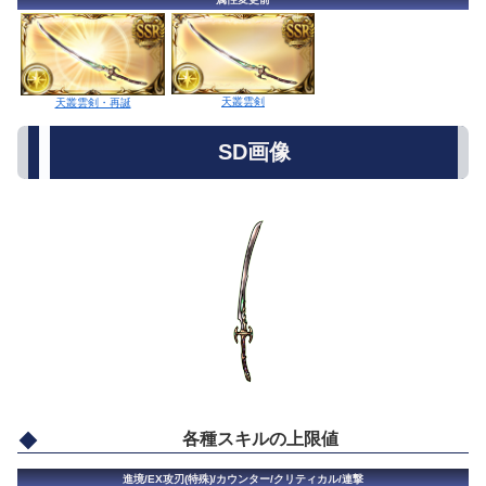
天叢雲剣
天叢雲剣・再誕
SD画像
各種スキルの上限値
進境/EX攻刃(特殊)/カウンター/クリティカル/連撃