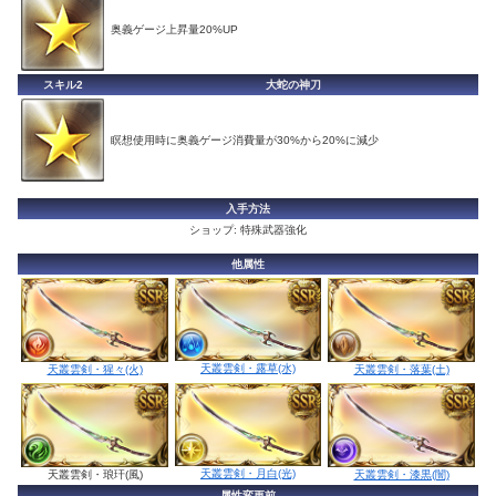
奥義ゲージ上昇量20%UP
スキル2
大蛇の神刀
瞑想使用時に奥義ゲージ消費量が30%から20%に減少
入手方法
ショップ: 特殊武器強化
他属性
天叢雲剣・露草(水)
天叢雲剣・猩々(火)
天叢雲剣・落葉(土)
天叢雲剣・月白(光)
天叢雲剣・琅玕(風)
天叢雲剣・漆黒(闇)
属性変更前