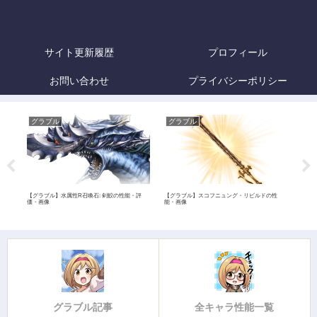
サイト更新履歴
プロフィール
お問い合わせ
プライバシーポリシー
グラブル
グラブル
グ
レン
【グラブル】水属性R召喚石: 剣鮫の性能・評
【グラブル】スコフニュング・リビルドの性
【グ
価・画像
能・画像
像
グラブル記事
全キャラ性能一覧