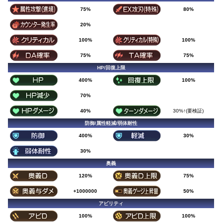
75%
80%
20%
100%
100%
75%
75%
HP/回復上限
400%
100%
70%
40%
30%↑(要検証)
防御/属性軽減/弱体耐性
400%
30%
30%
奥義
120%
75%
+1000000
50%
アビリティ
100%
100%