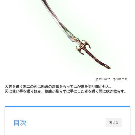
2021.04.17
2022.05.21
天雲を纏う無二の刃は怒涛の烈風をもって己が道を切り開かせん。
刃は使い手を選り好み、修練が足らずば手にした者を瞬く間に吹き散らす。
目次
閉じる