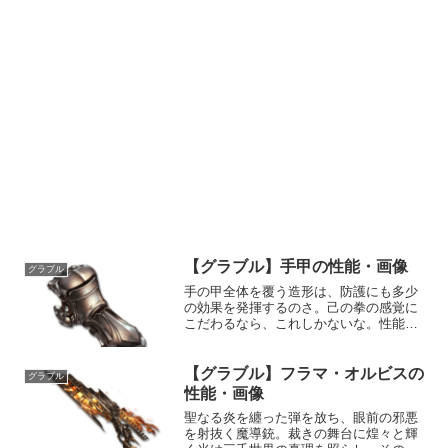
【グラブル】手甲の性能・画像
グラブル
手の甲全体を覆う造形は、防護にも多少
の効果を発揮するのさ。己の拳の感覚に
こだわるなら、これしかないな。性能属
性武器種解放段階水格闘10HP攻撃力
MAXLv111102050奥義正拳突き敵に水属
性3.5倍ダメージ〔減衰値1,685,000ダ
【グラブル】フラマ・オルビスの
グラブル
メ...
性能・画像
聖なる炎を纏った弾を放ち、眼前の邪悪
を射抜く魔導銃。裁きの舞台に煌々と輝