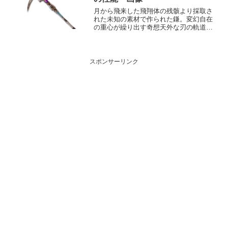
月から飛来した飛翔体の残骸より採取さ
れた未知の素材で作られた鎌。変幻自在
の重心が繰り出す奇想天外な刃の軌道か
らは何者も逃れることは出来ない。性能
属性武器種解放段階闇斧10HP攻撃力
MAXLv100145075奥義疾キ光刃敵に闇属
性3.5倍ダ...
スポンサーリンク