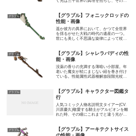
く光は三千世界の真理を照らし、その全
てを明らかにする。性能属性武器種解放
段階光銃HP攻撃力MAXLv2163248200奥
【グラブル】フォニックロッドの
義コロナレイ・ブラスト敵に光属性5.5倍
グラブル
ダメー...
性能・画像
遥か彼方の異界において、かつて全世界
を揺るがせた大戦の時代の遺産の一つ。
世にも美しく不思議な旋律によって杖の
隠されし力が呼び覚まされ、術者に稀有
なる恩恵を与える。性能属性武器種解放
【グラブル】シャレラバディの性
段階光杖HP攻撃力MAXLv2301730100奥
グラブル
義エクレー...
能・画像
没薬の香りの充満する薄暗い小部屋。年
老いた魔女が杖にまじない紐を巻き付け
ている。性能属性武器種解放段階光杖
25HP攻撃力MAXLv135101550奥義ショッ
ク敵に光属性3.5倍ダメージ〔減衰値
【グラブル】キャラクター図鑑タ
1,685,000ダメージ〕スキル1光の攻刃(...
グラブル
行
人気コミック人物名説明文タイアー(CV.
川原慶久)敬愛する騎士がアルビオンを離
れた時、その瞳にこれまでと違う光が宿
っていることに彼は気づいた。その光が
いずこから来たものかを知りたいと願
【グラブル】アーキテクトサイス
い、青年は学び舎を飛び出す。憧れの君
グラブル
へ向ける気持ちが敬意...
の性能・画像