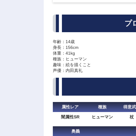
プ
年齢：14歳
身長：156cm
体重：41kg
種族：ヒューマン
趣味：絵を描くこと
声優：内田真礼
属性レア
種族
得意武
闇属性SR
ヒューマン
杖
奥義