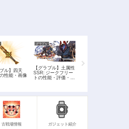
グラブル
グラブル
【グラブル】土属性
ブル】四天
【グラブル】九界
SSR: ジークフリー
の性能・画像
琴・蒼天(水)の性
トの性能・評価・画
能・画像
像
古戦場情報
ガジェット紹介