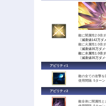
敵に闇属性2.0倍
〔減衰値142万ダ
敵に火属性1.0倍
〔減衰値35万ダメ
敵に水属性1.0倍
〔減衰値35万ダメ
アビリティ1
敵の全ての攻撃を
使用間隔: 5ターン
アビリティ2
敵全体に闇属性と
使用間隔: 5ターン