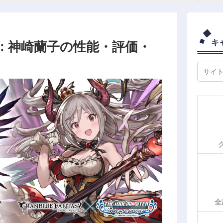
キ
: 神崎蘭子の性能・評価・
全