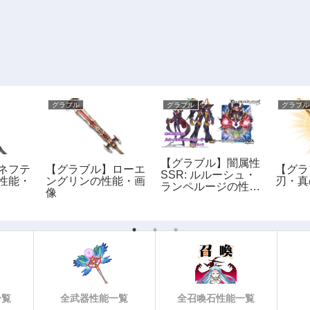
グラブル
グラブル
グラブル
【グラブル】闇属性
ネフテ
【グラブル】ローエ
【グラ
SSR: ルルーシュ・
性能・
ングリンの性能・画
刃・真
ランペルージの性
像
能・評価・画像
一覧
全武器性能一覧
全召喚石性能一覧