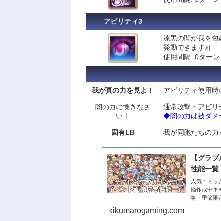
アビリティ3
漆黒の闇が我を包
発動できます♪)
使用間隔: 0ターン
我が真の力を見よ！
アビリティ使用時
闇の力に慄きなさ
通常攻撃・アビリ
い！
◆闇の力は被ダメ
固有LB
我が同胞たちの力
【グラブ
性能一覧
人気コミック
鑑作成中キ
将・季節限
覧デバフ一覧
kikumarogaming.com