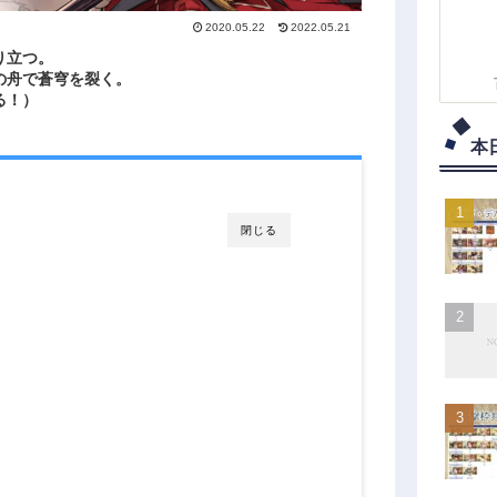
2020.05.22
2022.05.21
り立つ。
の舟で蒼穹を裂く。
る！）
本
閉じる