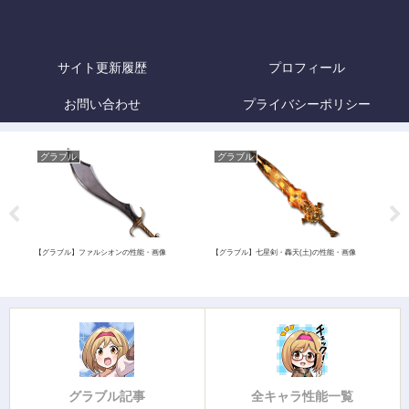
サイト更新履歴
プロフィール
お問い合わせ
プライバシーポリシー
グラブル
グラブル
グ
像
【グラブル】ファルシオンの性能・画像
【グラブル】七星剣・轟天(土)の性能・画像
【グ
グラブル記事
全キャラ性能一覧