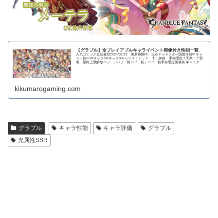
【グラブル】全プレイアブルキャライベント画像付き性能一覧
人気コミック更新履歴2024/01/22 更新再開中、現在キャラクター図鑑作成中キャ
ラ一覧SSRキャラSRキャラRキャラリミテッド・十二神将・季節限定十天衆・十賢
者・最終上限解放バフ・デバフ一覧バフ一覧デバフ一覧季節限定画像集 キャラクタ
ー...
kikumarogaming.com
グラブル
キャラ性能
キャラ評価
グラブル
光属性SSR