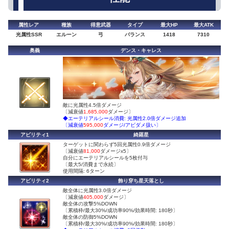
属性レア
種族
得意武器
タイプ
最大HP
最大ATK
光属性SSR
エルーン
弓
バランス
1418
7310
奥義
デンス・キャレス
敵に光属性4.5倍ダメージ
〔減衰値
1,685,000
ダメージ〕
◆エーテリアルシール消費: 光属性2.0倍ダメージ追加
〔減衰値
595,000
ダメージ/アビダメ扱い〕
アビリティ1
綺羅星
ターゲットに関わらず5回光属性0.9倍ダメージ
〔減衰値
81,000
ダメージx5〕
自分にエーテリアルシールを5枚付与
〔最大5/消費まで永続〕
使用間隔: 6ターン
アビリティ2
飾り穿ち星天落とし
敵全体に光属性3.0倍ダメージ
〔減衰値
405,000
ダメージ〕
敵全体の攻撃5%DOWN
〔累積枠/最大30%/成功率90%/効果時間: 180秒〕
敵全体の防御5%DOWN
〔累積枠/最大30%/成功率90%/効果時間: 180秒〕