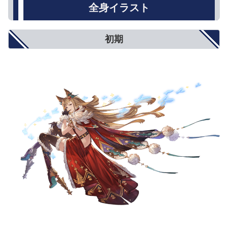
攻撃力
500
800
1000
全身イラスト
防御力
5%
8%
10%
HP
250
500
750
回復性能
10%
15%
20%
初期
アビリティダメージ
10%
15%
20%
アビリティダメージ上限
5%
8%
10%
対オーバードライブ攻撃
5%
8%
10%
オーバードライブ抑制
5%
8%
10%
弱体耐性
5%
8%
10%
弱体成功率
5%
8%
10%
属性攻撃
5%
8%
10%
属性軽減
2%
4%
5%
奥義ダメージ
10%
15%
20%
奥義ダメージ上限
5%
8%
10%
クリティカル確率
小(12%)
中(20%)
大(25%)
ダブルアタック確率
3%
5%
6%
トリプルアタック確率
2%
4%
5%
奥義ゲージ上昇量
5%
8%
10%
対ブレイク攻撃
5%
8%
10%
モードゲージ減少量
5%
8%
10%
攻撃力+900
攻撃力+1300
攻撃力+1500
攻撃力UP/防御力DOWN
防御力-10%
防御力-15%
防御力-20%
防御力+10%
防御力+15%
防御力+20%
防御力UP/攻撃力DOWN
攻撃力-900
攻撃力-1300
攻撃力-1500
反射発動率UP
2%
4%
5%