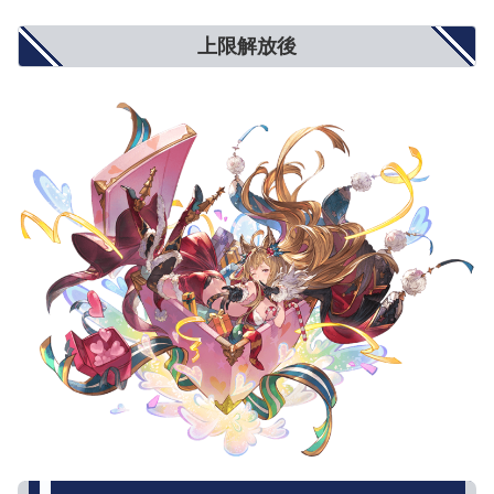
回避率UP
1%
2%
3%
敵対心UP
小(+50)
中(+80)
大(+100)
上限解放後
敵対心DOWN
小(-30)
中(-40)
大(-50)
背水
小(1％〜3％)
中(1％〜6％)
大(1％〜9％)
渾身
小(3％〜1％)
中(4.5％〜1.5％)
大(6％〜2％)