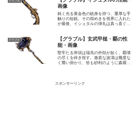
グラブル
1,685,0...
画像
鈍く光る黄金色の銃身を持つ、重厚な手
触りの短銃。その煌めきを視界に入れた
が最後、イシュタルの弾丸は真っ直ぐに
急所を貫き、命を消し飛ばす。性能属性
武器種解放段階闇銃HP攻撃力
【グラブル】玄武甲槌・覇の性
MAXLv2103310150奥義ディバインシェ
グラブル
ル敵に闇属性5.0倍...
能・画像
堅牢たる斧頭は瑞兆の外殻が如く、覇壊
の尽くを砕き毀す。激甚な波濤は幾度な
く襲い掛かり、恰も砂利のように森羅万
象を磨り潰さん。性能属性武器種解放段
階水斧HP攻撃力MAXLv1802480150奥義
四象白空陵駆・北玄敵に水属性4.5倍ダメ
ージ〔...
スポンサーリンク