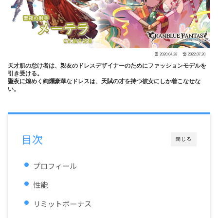
2020.04.28
2022.07.20
天才肌の怠け者は、親友のドレスデザイナーのためにファッションモデルを
引き受ける。
聖夜に煌めく絢爛豪華なドレスは、天賦の才を持つ彼女にしか着こなせな
い。
目次
閉じる
プロフィール
性能
リミットボーナス