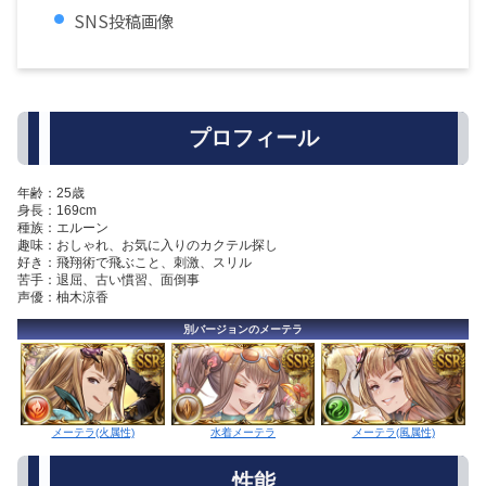
SNS投稿画像
プロフィール
年齢：25歳
身長：169cm
種族：エルーン
趣味：おしゃれ、お気に入りのカクテル探し
好き：飛翔術で飛ぶこと、刺激、スリル
苦手：退屈、古い慣習、面倒事
声優：柚木涼香
別バージョンのメーテラ
水着メーテラ
メーテラ(火属性)
メーテラ(風属性)
性能