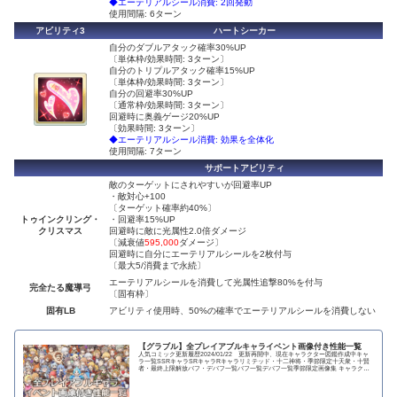
◆エーテリアルシール消費: 2回発動
使用間隔: 6ターン
アビリティ3
ハートシーカー
自分のダブルアタック確率30%UP
〔単体枠/効果時間: 3ターン〕
自分のトリプルアタック確率15%UP
〔単体枠/効果時間: 3ターン〕
自分の回避率30%UP
〔通常枠/効果時間: 3ターン〕
回避時に奥義ゲージ20%UP
〔効果時間: 3ターン〕
◆エーテリアルシール消費: 効果を全体化
使用間隔: 7ターン
サポートアビリティ
敵のターゲットにされやすいが回避率UP
・敵対心+100
〔ターゲット確率約40%〕
トゥインクリング・
・回避率15%UP
クリスマス
回避時に敵に光属性2.0倍ダメージ
〔減衰値
595,000
ダメージ〕
回避時に自分にエーテリアルシールを2枚付与
〔最大5/消費まで永続〕
エーテリアルシールを消費して光属性追撃80%を付与
完全たる魔導弓
〔固有枠〕
固有LB
アビリティ使用時、50%の確率でエーテリアルシールを消費しない
【グラブル】全プレイアブルキャライベント画像付き性能一覧
人気コミック更新履歴2024/01/22 更新再開中、現在キャラクター図鑑作成中キャ
ラ一覧SSRキャラSRキャラRキャラリミテッド・十二神将・季節限定十天衆・十賢
者・最終上限解放バフ・デバフ一覧バフ一覧デバフ一覧季節限定画像集 キャラクタ
ー...