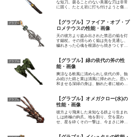
な短刀。曇ることのない美麗な刃は非常
に固く、たとえ岩に打ち付けようと傷一
つつかない。性能属性武器種解放段階水
刀15HP攻撃力MAXLv86118550奥義峰打
敵に水属性3.5倍ダメージ〔減衰値
【グラブル】ファイア・オブ・プ
グラブル
1,685,...
ロメテウスの性能・画像
天の彼方より盗み出された禁忌の焔を灯
す錫杖。その揺らめく焔は先を見通し、
穢れきった心魂を根源から焼きつくす。
さすれば、生きとし生ける者その全ての
道しるべとなろう。性能属性武器種解放
【グラブル】緑の依代の斧の性
段階火杖HP攻撃力MAXLv3202430150奥
グラブル
義フェルラ...
能・画像
爽涼なる軟風に清められし依代の斧。蝕
み続けた錆と業は清風に掃われた。思い
和ませる深緑の身は、触れた者に秘めら
れた力を想像させるだろう。性能属性武
器種解放段階風斧1HP攻撃力
【グラブル】オメガクロー(水)の
MAXLv85117575奥義オーラアクス敵に風
グラブル
属性3.5倍ダメージ...
性能・画像
彼方より飛来した未知なる鉄より生まれ
しは終極の鉤爪。地を割り、空を震わ
せ、星を砕くその一撃は、今まさに神を
も撃たん。性能属性武器種解放段階水格
闘HP攻撃力MAXLv3493415200奥義神撃
【グラブル】イシュタルの性能・
敵に水属性6.5倍ダメージ〔減衰値