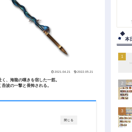
本
2021.04.21
2022.05.21
吐く、海龍の嘆きを宿した一筋。
く呑波の一撃と畏怖される。
閉じる