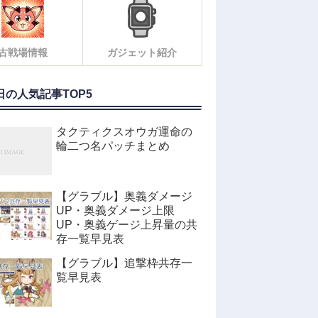
古戦場情報
ガジェット紹介
日の人気記事TOP5
タクティクスオウガ運命の
輪二つ名パッチまとめ
【グラブル】奥義ダメージ
UP・奥義ダメージ上限
UP・奥義ゲージ上昇量の共
存一覧早見表
【グラブル】追撃枠共存一
覧早見表