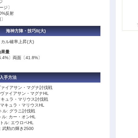
ジ
メージ〕
0%反射
回〕
海神方陣・技巧II(大)
カル確率上昇(大)
効果量
.4%〕両面〔41.8%〕
入手方法
ヴァイアサン・マグナ討伐戦
リヴァイアサン・マグナHL
マキュラ・マリウス討伐戦
 マキュラ・マリウスHL
トル: グラニ討伐戦
ル: カー・オンHL
トル: エウロペHL
 武勲の輝き2500