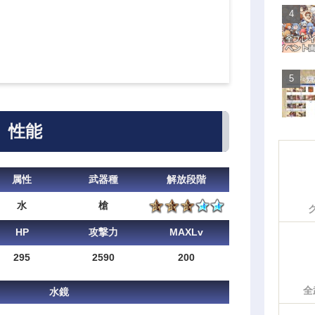
性能
属性
武器種
解放段階
水
槍
HP
攻撃力
MAXLv
295
2590
200
全
水鏡