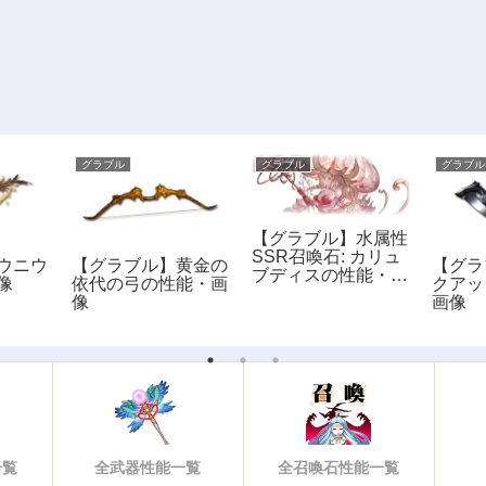
グラブル
グラブル
グラブル
【グラブル】水属性
SSR召喚石: カリュ
ウニウ
【グラブル】黄金の
【グラ
ブディスの性能・評
像
依代の弓の性能・画
クアッ
価・画像
像
画像
一覧
全武器性能一覧
全召喚石性能一覧