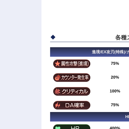
各種
進境/EX攻刃(特殊)
75%
20%
100%
75%
H
400%