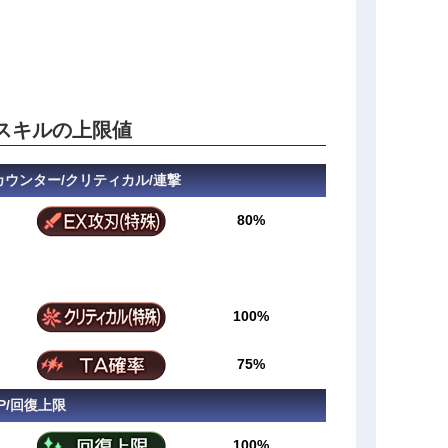
スキルの上限値
/カウンター/クリティカル/連撃
80%
100%
75%
P/回復上限
100%