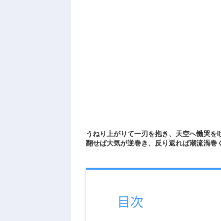
うねり上がりて一刃を抱き、天空へ慟哭を
翻せば大気が逆巻き、反り返れば潮流渦巻
目次