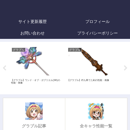
サイト更新履歴
プロフィール
お問い合わせ
プライバシーポリシー
グラブル
グラブル
グ
評
【グラブル】ワンド・オブ・ガブリエル(SR)の
【グラブル】朽ち果てた剣の性能・画像
【グ
性能・画像
グラブル記事
全キャラ性能一覧