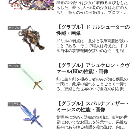
群青の出会いは少女に着飾る喜びをもた
らした。愛らしい仮装の少女はお供の人
形と、祭りの夜に何を想う。プロフィー
ル年齢：17歳身長：132cm種族：ドラフ
趣味：人形遊び、手影絵遊び好き：ヘン
【グラブル】ドリルシューターの
ゼルとグレーテル、チョコレート苦手：
グラブル
お風呂、歯磨き声優...
性能・画像
ドリルの弱点は、意外と攻撃範囲が狭い
ことである。そこで職人は考えた。ドリ
ル自体の攻撃範囲が狭いのなら、射程距
離の長い武器に取り付けてしまえばい
い。かくして、小型のドリル型バレット
【グラブル】アシュケロン・クヴ
を射出するボウガンは誕生した。オール
グラブル
鋼製のため、強度も申し分な...
ァール(風)の性能・画像
剣に生き剣を極めし者のみが知る疾風の
一閃は、此岸の穢れをことごとく一掃す
る。寂滅した世界の中で自在の剣を振り
続ける者を、いつしかひとは剣の聖と呼
んだ。性能属性武器種解放段階風剣HP攻
【グラブル】スパルナフェザー・
撃力MAXLv2402830150奥義アウレア敵
グラブル
に風属性5...
ミーレスの性能・画像
黄昏色に煌めく透徹の短剣は、仮初の世
界においてなお闘志を誇示する。果敢な
精神はあらゆる絶望を撥ね退け、内に宿
る力を呼び醒ます。性能属性武器種解放
段階風短剣HP攻撃力MAXLv2032046100