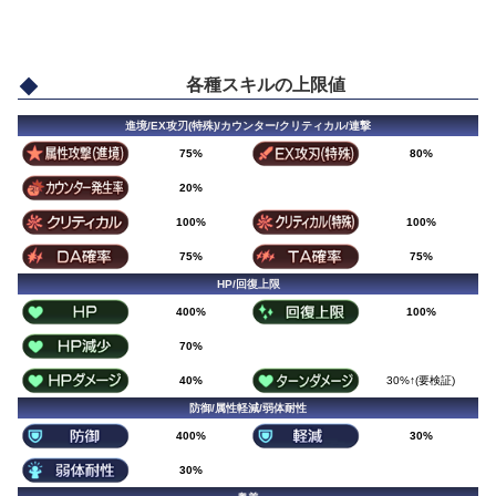
各種スキルの上限値
進境/EX攻刃(特殊)/カウンター/クリティカル/連撃
75%
80%
20%
100%
100%
75%
75%
HP/回復上限
400%
100%
70%
40%
30%↑(要検証)
防御/属性軽減/弱体耐性
400%
30%
30%