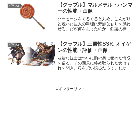
【グラブル】マルメテル・ハンマ
奥義フェザーサークル・レペーテル敵に
グラブル
風属性4....
ーの性能・画像
ソーセージをくるくると丸め、こんがり
と焼いた巨人の料理は芳醇な香りを漂わ
せる。だが何を思ったのか、鉄製の棒の
ようなもので刺してしまったが故、一
見、斧に見えなくもない。巨人はこれを
【グラブル】土属性SSR: オイゲ
村人に振る舞うつもりだ。性能属性武器
グラブル
種解放段階土斧HP攻撃力M...
ンの性能・評価・画像
老獪な銃士はついに胸の奥に秘めた悔恨
を語る。その因果に絡め取られた女はそ
れを聞き、母を想い憤るだろう。しかし
彼はただ信じて待ち続けるだけだと言い
放つ。プロフィール年齢：50歳身長：
174cm種族：ヒューマン趣味：筋トレ、
釣り好き：甘いもの苦...
スポンサーリンク