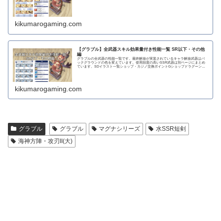
＋F)で〇...
kikumarogaming.com
【グラブル】全武器スキル効果量付き性能一覧 SR以下・その他
編
グラブルの全武器の性能一覧です。最終解放が実装されているキャラ解放武器はバ
ックグラウンドの色を変えています。使用頻度の高いSSR武器は別ページにまとめ
ています。SDイラスト一覧ショップ・カジノ交換ポイントGショップドラグーンラ
ンス 攻撃力...
kikumarogaming.com
グラブル
グラブル
マグナシリーズ
水SSR短剣
海神方陣・攻刃II(大)