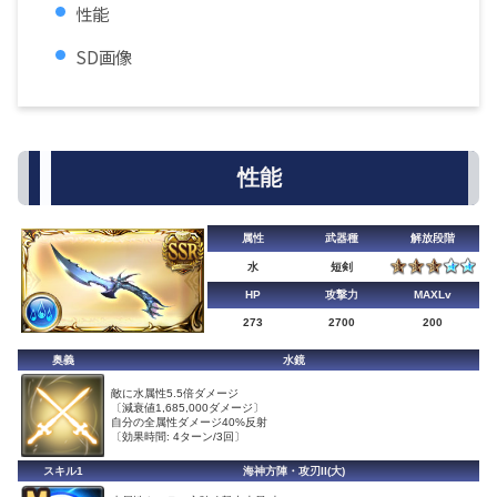
性能
SD画像
性能
属性
武器種
解放段階
水
短剣
HP
攻撃力
MAXLv
273
2700
200
奥義
水鏡
敵に水属性5.5倍ダメージ
〔減衰値1,685,000ダメージ〕
自分の全属性ダメージ40%反射
〔効果時間: 4ターン/3回〕
スキル1
海神方陣・攻刃II(大)