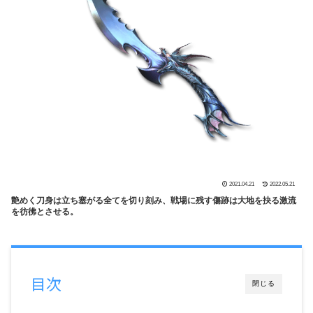
2021.04.21
2022.05.21
艶めく刀身は立ち塞がる全てを切り刻み、戦場に残す傷跡は大地を抉る激流
を彷彿とさせる。
目次
閉じる