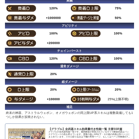
奥義
120%
75%
+1000000
50%
アビリティ
100%
100%
+200000
チェインバースト
120%
100%
通常ダメージ
20%
総ダメージ
20%
20%
+100000
25%(上限不明)
補足
終末の神器、アストラルウェポン、オメガウェポンの同上限UP系スキルは複数装備しても1
つしか効果が反映されない。
【グラブル】全武器スキル効果量付き性能一覧 主要SSR篇
グラブルの全武器性能一覧です。最終解放が実装されているキャラ解放武器はバッ
クグラウンドの色を変えています。需要の低いSR以下・その他の武器は別ページに
まとめています。スキル絞り込みは下欄の専用ページ、もしくはページ内検索(CTRL