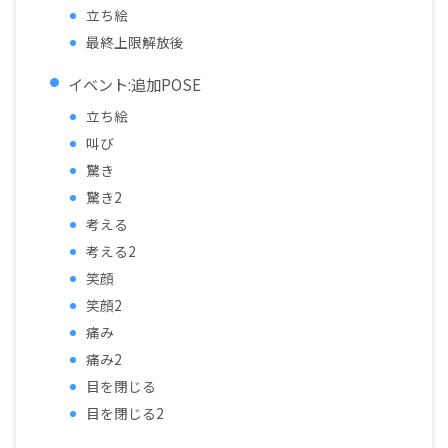
立ち絵
最終上限解放後
イベント:追加POSE
立ち絵
叫び
驚き
驚き2
考える
考える2
笑顔
笑顔2
痛み
痛み2
目を閉じる
目を閉じる2