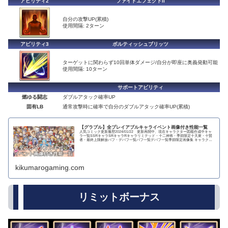
アビリティ2
ファイトエフェクトII
自分の攻撃UP(累積)
使用間隔: 2ターン
アビリティ3
ボルティッシュブリッツ
ターゲットに関わらず10回単体ダメージ/自分が即座に奥義発動可能
使用間隔: 10ターン
サポートアビリティ
燃ゆる闘志
ダブルアタック確率UP
固有LB
通常攻撃時に確率で自分のダブルアタック確率UP(累積)
【グラブル】全プレイアブルキャライベント画像付き性能一覧
人気コミック更新履歴2024/01/22 更新再開中、現在キャラクター図鑑作成中キャ
ラ一覧SSRキャラSRキャラRキャラリミテッド・十二神将・季節限定十天衆・十賢
者・最終上限解放バフ・デバフ一覧バフ一覧デバフ一覧季節限定画像集 キャラクタ
ー...
kikumarogaming.com
リミットボーナス