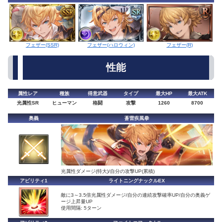
フェザー(ハロウィン)
フェザー(SSR)
フェザー(R)
性能
属性レア
種族
得意武器
タイプ
最大HP
最大ATK
光属性SR
ヒューマン
格闘
攻撃
1260
8700
奥義
蒼雷疾風拳
光属性ダメージ(特大)/自分の攻撃UP(累積)
アビリティ1
ライトニングナックルEX
敵に3～3.5倍光属性ダメージ/自分の連続攻撃確率UP/自分の奥義ゲ
ージ上昇量UP
使用間隔: 5ターン