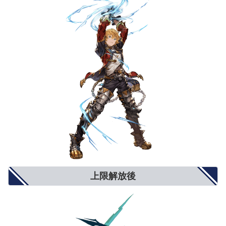
弱体耐性
5%
8%
10%
弱体成功率
5%
8%
10%
属性攻撃
5%
8%
10%
属性軽減
2%
4%
5%
奥義ダメージ
10%
15%
20%
奥義ダメージ上限
5%
8%
10%
クリティカル確率
小(12%)
中(20%)
大(25%)
ダブルアタック確率
3%
5%
6%
トリプルアタック確率
2%
4%
5%
奥義ゲージ上昇量
5%
8%
10%
対ブレイク攻撃
5%
8%
10%
モードゲージ減少量
5%
8%
10%
攻撃力+900
攻撃力+1300
攻撃力+1500
攻撃力UP/防御力DOWN
防御力-10%
防御力-15%
防御力-20%
防御力+10%
防御力+15%
防御力+20%
防御力UP/攻撃力DOWN
攻撃力-900
攻撃力-1300
攻撃力-1500
反射発動率UP
2%
4%
5%
回避率UP
1%
2%
3%
敵対心UP
小(+50)
中(+80)
大(+100)
上限解放後
敵対心DOWN
小(-30)
中(-40)
大(-50)
背水
小(1％〜3％)
中(1％〜6％)
大(1％〜9％)
渾身
小(3％〜1％)
中(4.5％〜1.5％)
大(6％〜2％)