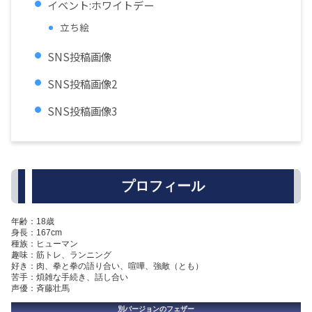
イベント:ホワイトデー
立ち絵
SNS投稿画像
SNS投稿画像2
SNS投稿画像3
プロフィール
年齢：18歳
身長：167cm
種族：ヒューマン
趣味：筋トレ、ランニング
好き：肉、拳と拳の語り合い、喧嘩、強敵（とも）
苦手：煩雑な手続き、話し合い
声優：斉藤壮馬
別バージョンのフェザー