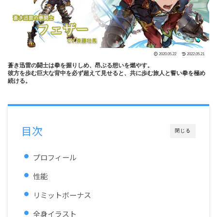
2020.05.22
2022.05.21
蒼き迅雷の闘士は拳を握りしめ、昂ぶる想いを燃やす。
彼方を歩む巨大な背中を必ず超えて見せると、共に歩む旅人と誓い拳を極め
続ける。
目次
閉じる
プロフィール
性能
リミットボーナス
全身イラスト