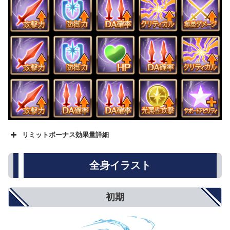
リミットボーナス効果量詳細
名称
★
★★
★★★
攻撃力
500
800
1000
全身イラスト
防御力
5%
8%
10%
HP
250
500
750
回復性能
10%
15%
20%
初期
アビリティダメージ
10%
15%
20%
アビリティダメージ上限
5%
8%
10%
対オーバードライブ攻撃
5%
8%
10%
オーバードライブ抑制
5%
8%
10%