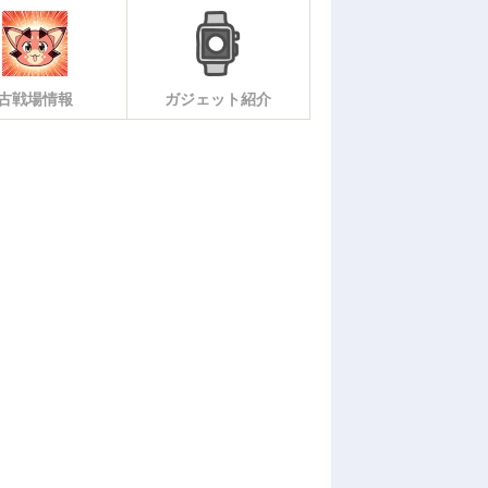
古戦場情報
ガジェット紹介