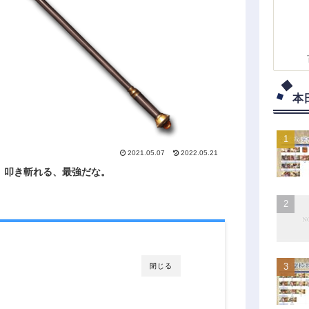
本
2021.05.07
2022.05.21
、叩き斬れる、最強だな。
閉じる