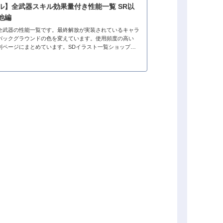
ル】全武器スキル効果量付き性能一覧 SR以
他編
全武器の性能一覧です。最終解放が実装されているキャラ
バックグラウンドの色を変えています。使用頻度の高い
は別ページにまとめています。SDイラスト一覧ショップ・
イントGショップドラグーンランス 攻撃力...