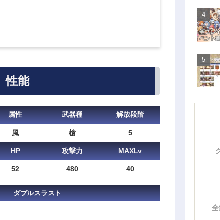
性能
属性
武器種
解放段階
風
槍
5
HP
攻撃力
MAXLv
52
480
40
ダブルスラスト
全