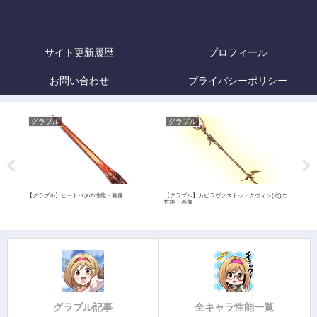
サイト更新履歴
プロフィール
お問い合わせ
プライバシーポリシー
グラブル
グラブル
グ
・評
【グラブル】ヒートパタの性能・画像
【グラブル】カピラヴァストゥ・クヴィン(光)の
【グ
性能・画像
グラブル記事
全キャラ性能一覧