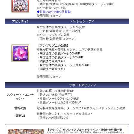
敵に毒効果を付与
〔通常枠/成功率80%/効果時間: 180秒/毒ダメージ20000〕
自分の甘蛇Lvが1上昇
◆甘蛇Lvが7の時3回発動
使用間隔: 5ターン
アビリティ3
パッション・アイ
味方全体の全属性ダメージ40%反射
〔アビ枠/効果時間: 3ターン/2回〕
自分にアンプリズム効果
〔固有枠/効果時間: 3ターン〕
【アンプリズムの効果】
※敵が特殊技を使用したとき、以下の状態を得る
・味方全体の奥義ゲージ50%UP
・味方全体の奥義ダメージ30%UP
〔消費まで永続/1回〕
・味方全体の奥義ダメージ上限10%UP
〔消費まで永続/1回〕
使用間隔: 9ターン
サポートアビリティ
甘蛇Lvに応じて奥義性能UP
スウィート・エンチ
〔最大Lv7/永続/消去不可〕
ャント
・奥義ダメージ20%～140%UP
・奥義ダメージ上限5%～35%UP
甘蛇の姫
敵が特殊技を使用時、ターン中に1回マジカルメドゥシアナが発動
毒状態の敵に対してクリティカル確率UP
固有LB
〔倍率30%/発動率30%〕
【グラブル】全プレイアブルキャライベント画像付き性能一覧
人気コミック更新履歴2024/01/22 更新再開中、現在キャラクター図鑑作成中キャ