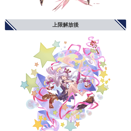
防御力+10%
防御力+15%
防御力+20%
防御力UP/攻撃力DOWN
攻撃力-900
攻撃力-1300
攻撃力-1500
反射発動率UP
2%
4%
5%
回避率UP
1%
2%
3%
敵対心UP
小(+50)
中(+80)
大(+100)
上限解放後
敵対心DOWN
小(-30)
中(-40)
大(-50)
背水
小(1％〜3％)
中(1％〜6％)
大(1％〜9％)
渾身
小(3％〜1％)
中(4.5％〜1.5％)
大(6％〜2％)