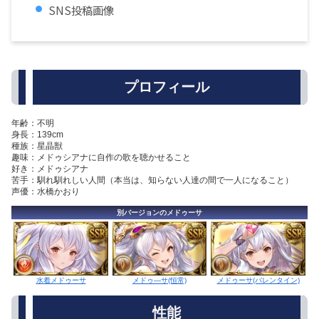
SNS投稿画像
プロフィール
年齢：不明
身長：139cm
種族：星晶獣
趣味：メドゥシアナに自作の歌を聴かせること
好き：メドゥシアナ
苦手：馴れ馴れしい人間（本当は、知らない人達の間で一人になること）
声優：水橋かおり
別バージョンのメドゥーサ
メドゥ―サ(恒常)
水着メドゥーサ
メドゥーサ(バレンタイン)
性能