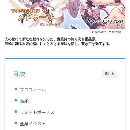
2020.03.22
2022.05.21
人の世にて新たな戯れを知った、魔眼持つ誇り高き星晶獣。
可憐に翻る衣装の裾に甘くとろける魔法を宿し、蒼き空を魅了する。
目次
閉じる
プロフィール
性能
リミットボーナス
全身イラスト