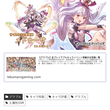
【グラブル】全プレイアブルキャライベント画像付き性能一覧
人気コミック更新履歴2024/01/22 更新再開中、現在キャラクター図鑑作成中キャ
ラ一覧SSRキャラSRキャラRキャラリミテッド・十二神将・季節限定十天衆・十賢
者・最終上限解放バフ・デバフ一覧バフ一覧デバフ一覧季節限定画像集 キャラクタ
ー...
kikumarogaming.com
グラブル
キャラ性能
キャラ評価
グラブル
土属性SSR