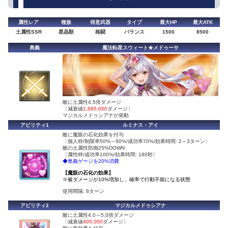
属性レア
種族
得意武器
タイプ
最大HP
最大ATK
土属性SSR
星晶獣
格闘
バランス
1500
8500
奥義
魔法転星スウィート★メドゥーサ
敵に土属性4.5倍ダメージ
〔減衰値
1,685,000
ダメージ〕
マジカルメドゥシアナが発動
アビリティ1
ルミナス・アイ
敵に魔眼の石化効果を付与
〔個人枠/制限率50%～90%/成功率70%/効果時間: 2～3ターン〕
敵の土属性防御25%DOWN
〔属性枠/成功率100%/効果時間: 180秒〕
◆奥義ゲージを20%消費
【魔眼の石化の効果】
※被ダメージが10%増加し、確率で行動不能になる状態
使用間隔: 8ターン
アビリティ2
マジカルメドゥシアナ
敵に土属性4.0～5.0倍ダメージ
〔減衰値
405,000
ダメージ〕