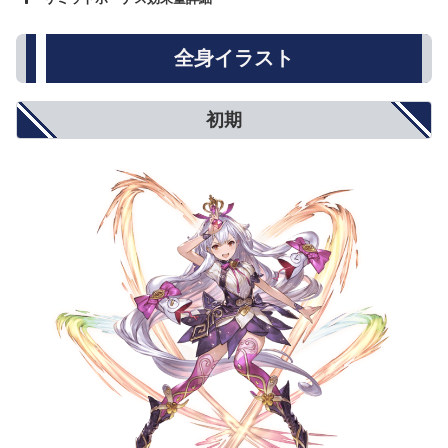
名称
★
★★
★★★
攻撃力
500
800
1000
全身イラスト
防御力
5%
8%
10%
HP
250
500
750
回復性能
10%
15%
20%
初期
アビリティダメージ
10%
15%
20%
アビリティダメージ上限
5%
8%
10%
対オーバードライブ攻撃
5%
8%
10%
オーバードライブ抑制
5%
8%
10%
弱体耐性
5%
8%
10%
弱体成功率
5%
8%
10%
属性攻撃
5%
8%
10%
属性軽減
2%
4%
5%
奥義ダメージ
10%
15%
20%
奥義ダメージ上限
5%
8%
10%
クリティカル確率
小(12%)
中(20%)
大(25%)
ダブルアタック確率
3%
5%
6%
トリプルアタック確率
2%
4%
5%
奥義ゲージ上昇量
5%
8%
10%
対ブレイク攻撃
5%
8%
10%
モードゲージ減少量
5%
8%
10%
攻撃力+900
攻撃力+1300
攻撃力+1500
攻撃力UP/防御力DOWN
防御力-10%
防御力-15%
防御力-20%