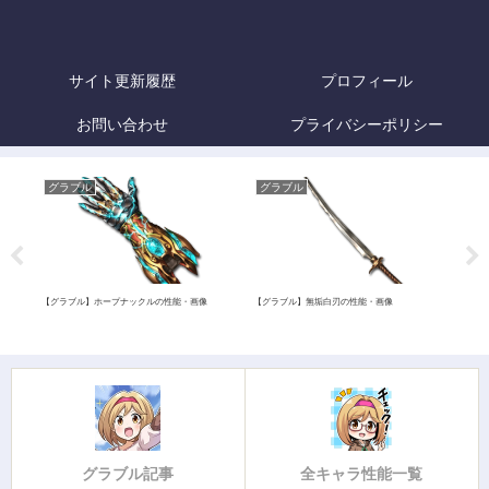
サイト更新履歴
プロフィール
お問い合わせ
プライバシーポリシー
グラブル
グラブル
グ
【グラブル】ホープナックルの性能・画像
【グラブル】無垢白刃の性能・画像
【グ
プル
覧早
グラブル記事
全キャラ性能一覧