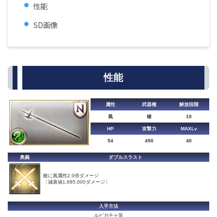
性能
SD画像
性能
属性
武器種
解放段階
風
槍
10
HP
攻撃力
MAXLv
54
490
40
奥義
ダブルスラスト
敵に風属性2.0倍ダメージ
〔減衰値1,685,000ダメージ〕
入手方法
ルピガチャ等