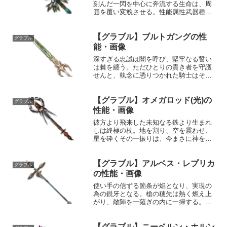
刻んだ一閃を中心に奔流する生命は、周
囲を覆い変貌させる。性能属性武器種解
放段階土短剣HP攻撃力
MAXLv2722700200奥義ネザーマントル
【グラブル】ブルトガングの性
敵に土属性5.5倍ダメージ〔減衰値
グラブル
1,685,000ダメージ〕...
能・画像
深すぎる忠誠は闇を呼び、堅牢なる誓い
は棘を纏う。ただひとりの貴き者を守護
せんと、執念に憑りつかれた騎士はその
本懐を遂げる為にこの剣を振るう。性能
属性武器種解放段階闇剣HP攻撃力
【グラブル】オメガロッド(光)の
MAXLv2803370150奥義無明剣敵に闇属
グラブル
性5.0倍ダメー...
性能・画像
彼方より飛来した未知なる鉄より生まれ
しは終極の杖。地を割り、空を震わせ、
星を砕くその一振りは、今まさに神をも
撃たん。性能属性武器種解放段階光杖HP
攻撃力MAXLv4013173200奥義神撃敵に
【グラブル】アルベス・レプリカ
光属性6.5倍ダメージ〔減衰値1,685,00...
グラブル
の性能・画像
使い手の信ずる箇条が焔となり、実現の
為の鋭牙となる。槍の穂先は熱く燃え上
がり、敵陣を一薙ぎの内に一掃する。性
能属性武器種解放段階火槍10HP攻撃力
MAXLv2352411100奥義プロミネンスダイ
【グラブル】ニーベルン・ホルン
ヴ敵に火属性4.0倍ダメージ〔減衰値