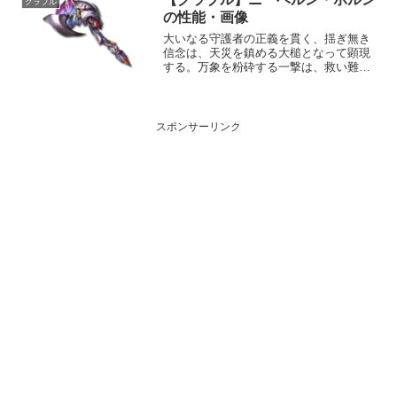
グラブル
1,68...
の性能・画像
大いなる守護者の正義を貫く、揺ぎ無き
信念は、天災を鎮める大槌となって顕現
する。万象を粉砕する一撃は、救い難き
悪意を討ち滅ぼし、あまねく魂に愛情を
注ぎ続ける。性能属性武器種解放段階土
斧HP攻撃力MAXLv2102850150奥義ラー
グルフ敵に...
スポンサーリンク