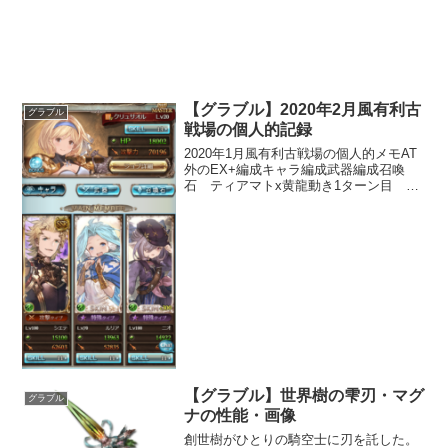
【グラブル】2020年2月風有利古
グラブル
戦場の個人的記録
2020年1月風有利古戦場の個人的メモAT
外のEX+編成キャラ編成武器編成召喚
石 ティアマトx黄龍動き1ターン目 主
人公 デュアルアーツ アーセガル で
〆※火力が足りない場合はヴィーラをニ
オに交代。ニオのサポアビを利用して確
定ミゼラブルミス...
【グラブル】世界樹の雫刃・マグ
グラブル
ナの性能・画像
創世樹がひとりの騎空士に刃を託した。