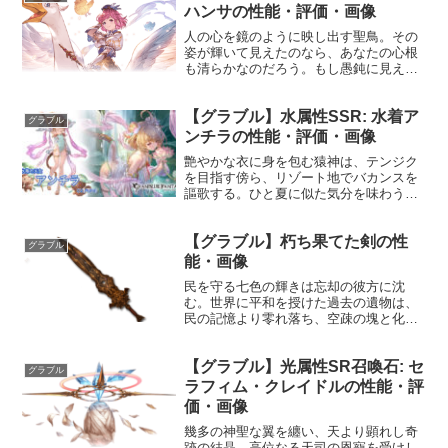
ライト敵に...
ハンサの性能・評価・画像
人の心を鏡のように映し出す聖鳥。その
姿が輝いて見えたのなら、あなたの心根
も清らかなのだろう。もし愚鈍に見えた
のなら、己を省みる機会を作った方が良
いのかもしれない。性能HP攻撃力
【グラブル】水属性SSR: 水着ア
MAXLv8702170150召喚ウイング・オ
グラブル
ブ・ライト☆☆☆☆...
ンチラの性能・評価・画像
艶やかな衣に身を包む猿神は、テンジク
を目指す傍ら、リゾート地でバカンスを
謳歌する。ひと夏に似た気分を味わう彼
女の胸に湧くのは、淡い雲のような感情
──プロフィール年齢：10歳身長：133cm
【グラブル】朽ち果てた剣の性
種族：ハーヴィン趣味：温泉、もふもふ
グラブル
好き：わたあめ、...
能・画像
民を守る七色の輝きは忘却の彼方に沈
む。世界に平和を授けた過去の遺物は、
民の記憶より零れ落ち、空疎の塊と化
す。性能属性武器種解放段階闇剣1HP攻
撃力MAXLv309675奥義地烈斬敵に闇属性
【グラブル】光属性SR召喚石: セ
3.5倍ダメージ〔減衰値1,685,000ダメー
グラブル
ジ〕...
ラフィム・クレイドルの性能・評
価・画像
幾多の神聖な翼を纏い、天より顕れし奇
跡の結晶。高位なる天司の恩寵を受けし