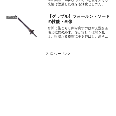
光輪は堕落した魂をも浄化せしめん。そ
の外殻が剥がれ落ちたその先に、人々は
皆、大いなる奇跡をその目に焼き付けよ
【グラブル】フォールン・ソード
う。HP攻撃力MAXLv375600100召喚最上
グラブル
の恩寵☆☆...
の性能・画像
宵闇に染まりし剣が齎すのは耐え難き苦
痛と戦慄の終末。命が惜しくば闇を見
よ。暗澹たる虚空に手を伸ばし、黒き刃
を掌中に収めれば、安寧の休息が約束さ
れん。性能属性武器種解放段階闇剣HP攻
撃力MAXLv2923319150奥義フォール
ン・スラッシュ...
スポンサーリンク