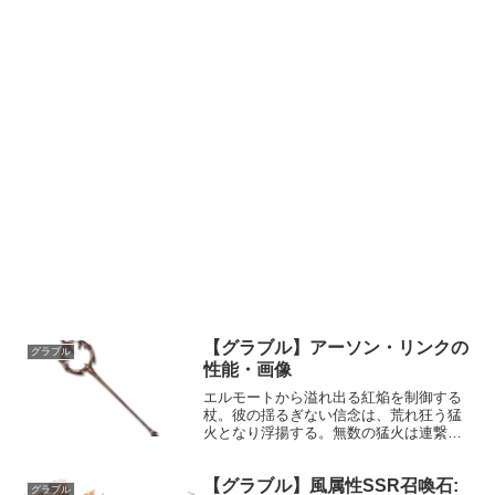
【グラブル】アーソン・リンクの
グラブル
性能・画像
エルモートから溢れ出る紅焔を制御する
杖。彼の揺るぎない信念は、荒れ狂う猛
火となり浮揚する。無数の猛火は連繋
し、炎をも焼き尽くす豪焔と成りて円舞
する。性能属性武器種解放段階火杖20HP
【グラブル】風属性SSR召喚石:
攻撃力MAXLv213152775奥義ピアシング
グラブル