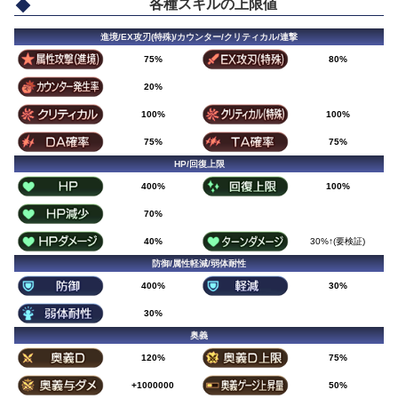
各種スキルの上限値
進境/EX攻刃(特殊)/カウンター/クリティカル/連撃
75%
80%
20%
100%
100%
75%
75%
HP/回復上限
400%
100%
70%
40%
30%↑(要検証)
防御/属性軽減/弱体耐性
400%
30%
30%
奥義
120%
75%
+1000000
50%