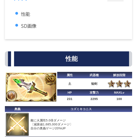
性能
SD画像
性能
属性
武器種
解放段階
土
短剣
HP
攻撃力
MAXLv
231
2295
100
奥義
コズミキコニス
敵に火属性5.0倍ダメージ
〔減衰値1,685,000ダメージ〕
自分の奥義ゲージ20%UP