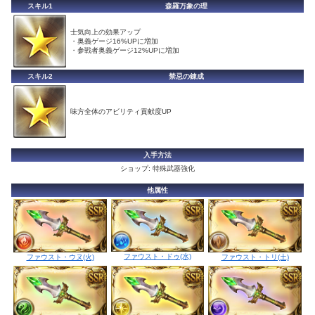
スキル1
森羅万象の理
士気向上の効果アップ
・奥義ゲージ16%UPに増加
・参戦者奥義ゲージ12%UPに増加
スキル2
禁忌の錬成
味方全体のアビリティ貢献度UP
入手方法
ショップ: 特殊武器強化
他属性
ファウスト・ドゥ(水)
ファウスト・ウヌ(火)
ファウスト・トリ(土)