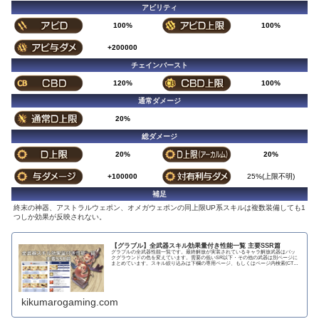
アビリティ
100%
100%
+200000
チェインバースト
120%
100%
通常ダメージ
20%
総ダメージ
20%
20%
+100000
25%(上限不明)
補足
終末の神器、アストラルウェポン、オメガウェポンの同上限UP系スキルは複数装備しても1
つしか効果が反映されない。
【グラブル】全武器スキル効果量付き性能一覧 主要SSR篇
グラブルの全武器性能一覧です。最終解放が実装されているキャラ解放武器はバッ
クグラウンドの色を変えています。需要の低いSR以下・その他の武器は別ページに
まとめています。スキル絞り込みは下欄の専用ページ、もしくはページ内検索(CTRL
＋F)で〇...
kikumarogaming.com