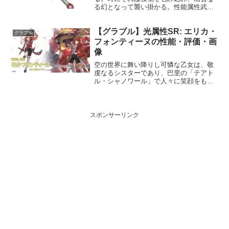
る幻となって襲い掛かる。性能属性武器
種解放段階光短剣10HP攻撃力
MAXLv166166075奥義デッドウェッジ敵
【グラブル】光属性SR: エリカ・
に光属性3.5倍ダメージ〔減衰値
グラブル
1,685,000ダメ...
フォンティーヌの性能・評価・画
像
空の世界に舞い降りし可憐な乙女は、敬
虔なるシスターであり、巴里の「テアト
ル・シャノワール」で人々に笑顔をもた
らすショウガール。人々に魔の手が迫る
時、御使いの名を冠せし銃を手に勇敢に
駆け、正義のために戦う。プロフィール
年齢：17歳身長：156...
スポンサーリンク