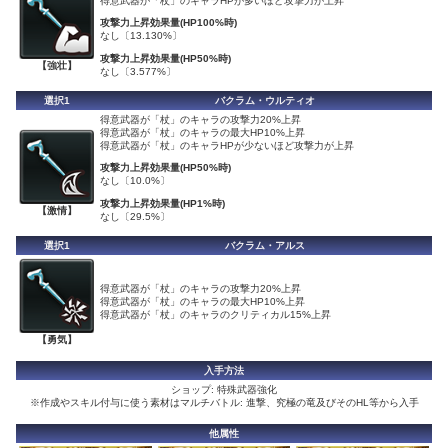
得意武器が「杖」のキャラHPが多いほど攻撃力が上昇
攻撃力上昇効果量(HP100%時)
なし〔13.130%〕
攻撃力上昇効果量(HP50%時)
【強壮】
なし〔3.577%〕
選択1
バクラム・ウルティオ
得意武器が「杖」のキャラの攻撃力20%上昇
得意武器が「杖」のキャラの最大HP10%上昇
得意武器が「杖」のキャラHPが少ないほど攻撃力が上昇
攻撃力上昇効果量(HP50%時)
なし〔10.0%〕
攻撃力上昇効果量(HP1%時)
【激情】
なし〔29.5%〕
選択1
バクラム・アルス
得意武器が「杖」のキャラの攻撃力20%上昇
得意武器が「杖」のキャラの最大HP10%上昇
得意武器が「杖」のキャラのクリティカル15%上昇
【勇気】
入手方法
ショップ: 特殊武器強化
※作成やスキル付与に使う素材はマルチバトル: 進撃、究極の竜及びそのHL等から入手
他属性