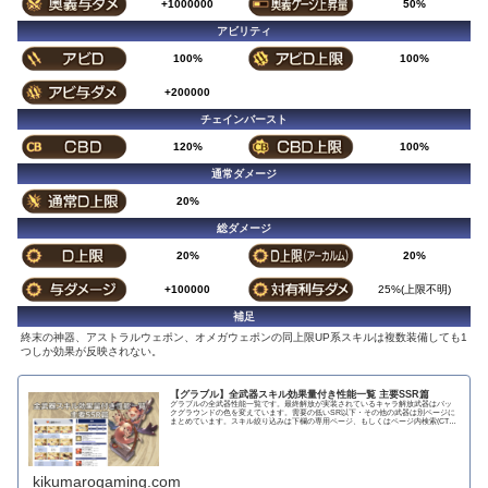
+1000000
50%
アビリティ
100%
100%
+200000
チェインバースト
120%
100%
通常ダメージ
20%
総ダメージ
20%
20%
+100000
25%(上限不明)
補足
終末の神器、アストラルウェポン、オメガウェポンの同上限UP系スキルは複数装備しても1
つしか効果が反映されない。
【グラブル】全武器スキル効果量付き性能一覧 主要SSR篇
グラブルの全武器性能一覧です。最終解放が実装されているキャラ解放武器はバッ
クグラウンドの色を変えています。需要の低いSR以下・その他の武器は別ページに
まとめています。スキル絞り込みは下欄の専用ページ、もしくはページ内検索(CTRL
＋F)で〇...
kikumarogaming.com