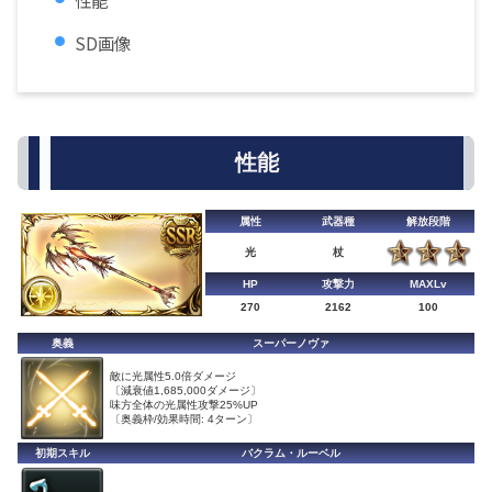
性能
SD画像
性能
属性
武器種
解放段階
光
杖
HP
攻撃力
MAXLv
270
2162
100
奥義
スーパーノヴァ
敵に光属性5.0倍ダメージ
〔減衰値1,685,000ダメージ〕
味方全体の光属性攻撃25%UP
〔奥義枠/効果時間: 4ターン〕
初期スキル
バクラム・ルーベル