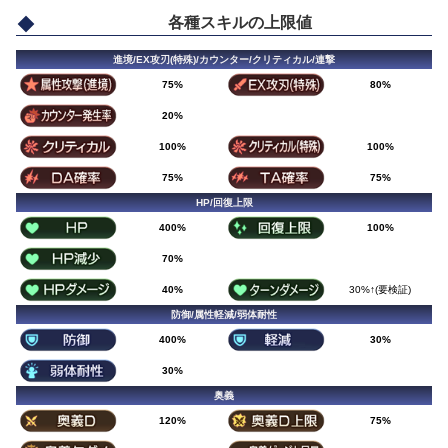
各種スキルの上限値
進境/EX攻刃(特殊)/カウンター/クリティカル/連撃
75%
80%
20%
100%
100%
75%
75%
HP/回復上限
400%
100%
70%
40%
30%↑(要検証)
防御/属性軽減/弱体耐性
400%
30%
30%
奥義
120%
75%