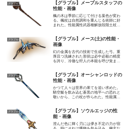
【グラブル】メープルスタッフの
世を照らす希望の光となる。性能属性武
グラブル
器種解放段階風弓HP攻撃...
性能・画像
楓の木は季節に応じて付ける葉色が変わ
る。楓杖は自然調和を重んじる術師に好
まれた。性能属性武器種解放段階土杖
5HP攻撃力MAXLv5942540奥義ライト敵
に土属性2.0倍ダメージ〔減衰値
【グラブル】メース(土)の性能・
1,685,000ダメージ〕入手方法ルピガチャ
グラブル
等SD画...
画像
幻の金属を古代の技術で生成した弓。重
厚且つ洗練された形状は必中必殺の精度
を誇り、冷徹な狩人の本能を呼び覚ま
す。射手の生命力に呼応して具現化する
矢は、標的を地の果てまで追い詰め、命
【グラブル】オーシャンロッドの
の灯を穿つ。性能属性武器種解放段階土
グラブル
弓HP攻撃力MAXLv29...
性能・画像
かつて人々は世界の果てを追い求めた。
騎空艇を飲み込む蒼黒の地平への恐れと
敬いから、この杖が作られた。性能属性
武器種解放段階水杖25HP攻撃力
MAXLv137100550奥義バニッシュ敵に水
【グラブル】ソウルエッジの性
属性3.5倍ダメージ〔減衰値1,685,000ダ
グラブル
メー...
能・画像
澄んだ色に輝く刃には儚き不定の力が宿
る。時にそれは獲物を包み込み、幽玄な