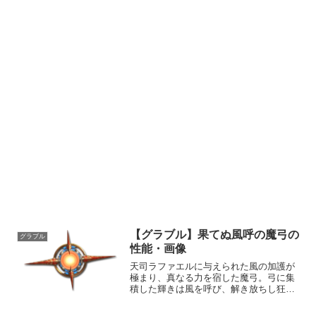
【グラブル】果てぬ風呼の魔弓の
グラブル
性能・画像
天司ラファエルに与えられた風の加護が
極まり、真なる力を宿した魔弓。弓に集
積した輝きは風を呼び、解き放ちし狂飆
にて万象を吹き飛ばす。荘厳たる輝きを
放つ風の魔弓を携えし者は、昏き混沌の