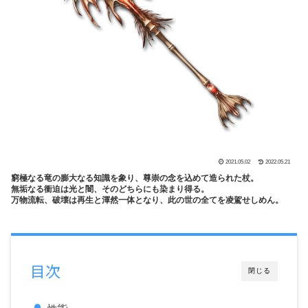
2021.05.02
2022.05.21
窮極なる竜の膨大なる知識を象り、尊崇の念を込めて造られた杖。
無垢なる衝迫は光と闇、そのどちらにも染まり得る。
万物流転、破壊は再生と渾然一体となり、此の世の全てを凌駕せしめん。
目次
閉じる