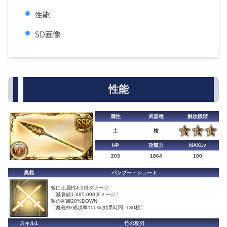
性能
SD画像
性能
属性
武器種
解放段階
土
槍
HP
攻撃力
MAXLv
203
1864
100
奥義
バンブー・シュート
敵に土属性4.0倍ダメージ
〔減衰値1,685,000ダメージ〕
敵の防御20%DOWN
〔奥義枠/成功率100%/効果時間: 180秒〕
スキル1
竹の攻刃