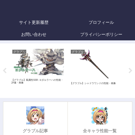
サイト更新履歴
プロフィール
お問い合わせ
プライバシーポリシー
グラブル
グラブル
グ
【グラブル】風属性SSR: ヨダルラーハの性能・
評価・画像
像
【グラブル】シャドウワンドの性能・画像
【グ
グラブル記事
全キャラ性能一覧