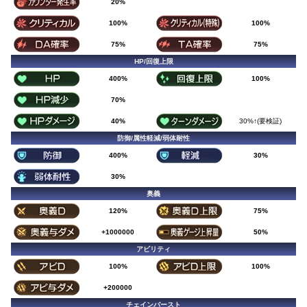
20%
100%
100%
75%
75%
HP/回復上限
400%
100%
70%
40%
30%↑(要検証)
防御/属性軽減/弱体耐性
400%
30%
30%
奥義
120%
75%
+1000000
50%
アビリティ
100%
100%
+200000
チェインバースト