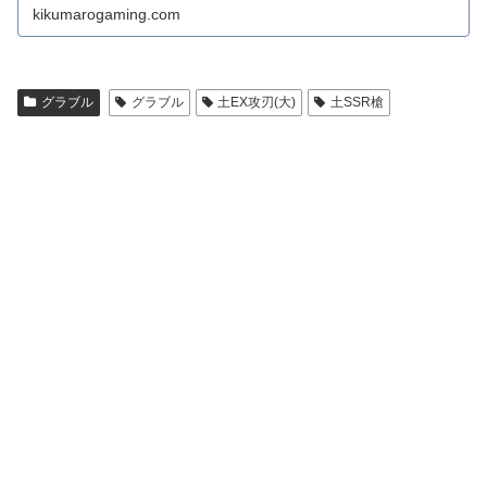
kikumarogaming.com
グラブル
グラブル
土EX攻刃(大)
土SSR槍