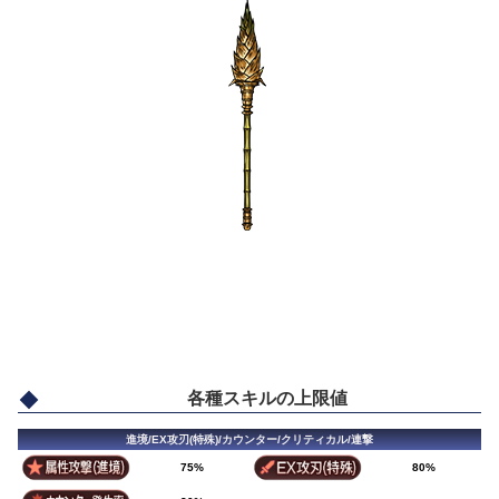
各種スキルの上限値
進境/EX攻刃(特殊)/カウンター/クリティカル/連撃
75%
80%