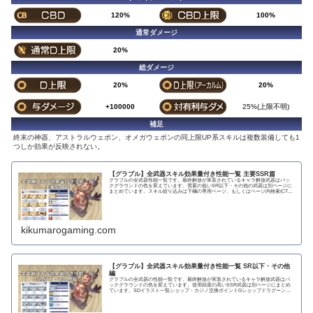
120%
100%
通常ダメージ
20%
総ダメージ
20%
20%
+100000
25%(上限不明)
補足
終末の神器、アストラルウェポン、オメガウェポンの同上限UP系スキルは複数装備しても1
つしか効果が反映されない。
【グラブル】全武器スキル効果量付き性能一覧 主要SSR篇
グラブルの全武器性能一覧です。最終解放が実装されているキャラ解放武器はバッ
クグラウンドの色を変えています。需要の低いSR以下・その他の武器は別ページに
まとめています。スキル絞り込みは下欄の専用ページ、もしくはページ内検索(CTRL
＋F)で〇...
kikumarogaming.com
【グラブル】全武器スキル効果量付き性能一覧 SR以下・その他
編
グラブルの全武器の性能一覧です。最終解放が実装されているキャラ解放武器はバ
ックグラウンドの色を変えています。使用頻度の高いSSR武器は別ページにまとめ
ています。SDイラスト一覧ショップ・カジノ交換ポイントGショップドラグーンラ
ンス 攻撃力...