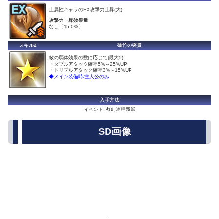
土属性キャラのEX攻撃力上昇(大)
攻撃力上昇効果量
なし〔15.0%〕
スキル2
破竹の突貫
敵の弱体効果の数に応じて(最大5)
・ダブルアタック確率5%～25%UP
・トリプルアタック確率3%～15%UP
◆メイン装備時/主人公のみ
入手方法
イベント: 灯幻連理双紙
SD画像