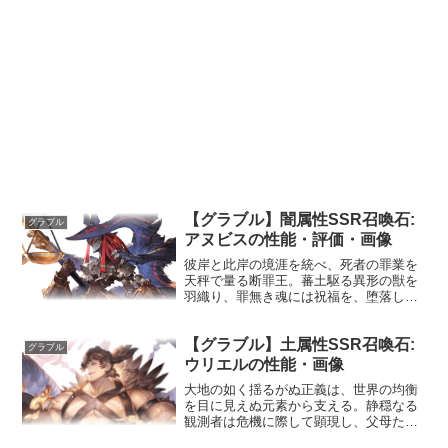
【グラブル】闇属性SSR召喚石:
グラブル
アヌビスの性能・評価・画像
彼岸と此岸の境涯を統べ、死者の罪業を
天秤で量る断罪王。蕃土駆る異形の獣を
羽織り、罪無き魂には祝福を、堕落した
魂には無慈悲なるウアスの杖撃を打ち下
ろす。声優：高橋研二性能HP攻撃力
【グラブル】土属性SSR召喚石:
MAXLv9902340150召喚ウプウアウト
グラブル
☆☆☆☆敵全体に...
ウリエルの性能・画像
大地の如く揺るがぬ正義は、世界の均衡
を目に見えぬ元素から支える。静穏なる
観測者は危機に際して顕現し、父母たる
大地の猛威を体現する。声優：堀内賢雄