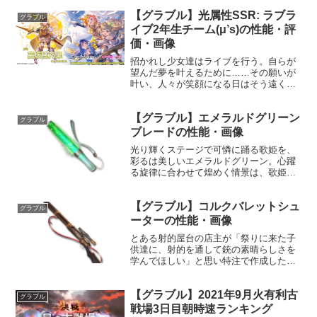
性能HP攻撃力MAXLv12003094150召喚光
【グラブル】光属性SSR: ラブラ
炎☆☆☆敵全体に土属性ダメージ(特大)土
グラブル
属性...
イブ2年生チーム(μ’s)の性能・評
価・画像
招かれし少女達はライブを行う。自らが
望んだ夢を叶えるために……その願いが
叶い、人々が笑顔になる日はそう遠くな
い。プロフィール高坂穂乃果年齢：16歳
身長：157cm種族：ヒューマン趣味：水
【グラブル】エメラルドグリーン
泳、シール集め特技：道でよくお金を拾
グラブル
うこと好き：いちご...
ブレードの性能・画像
光り輝くステージで可憐に踊る歌姫を、
彩るは美しいエメラルドグリーン。心躍
る旋律に合わせて煌めく情景は、歌姫の
魂を震わせる。性能属性武器種解放段階
風短剣10HP攻撃力MAXLv130116275奥義
【グラブル】コルクバレットシュ
コーリングアイドル敵に風属性3.5倍ダメ
グラブル
ージ...
ーターの性能・画像
とある射的屋台の店主が「祭りに来た子
供達に、射的を通して銃の素晴らしさを
学んでほしい」と思い特注で作成した
品。精度や弾速にこだわりすぎて、とに
かく景品に当てやすい。その結果屋台の
【グラブル】2021年9月火有利古
景品は根こそぎなくなってしまったが、
グラブル
店主は満足げだったという。...
戦場3日目朝時速ランキング