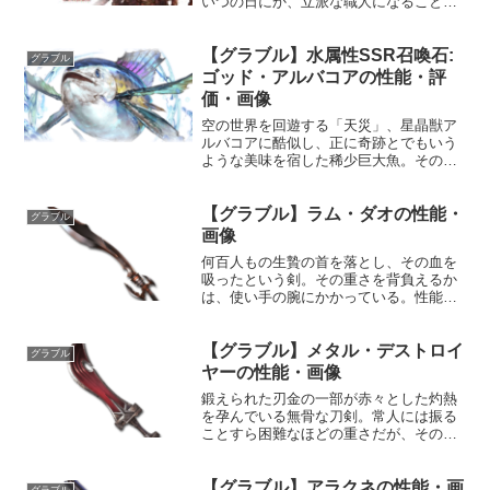
いつの日にか、立派な職人になることを
夢見て、最高の姉の背中を追いかける。
プロフィール年齢：13歳身長：122cm種
【グラブル】水属性SSR召喚石:
族：ドラフ趣味：鉱石拾い好き：工房の
グラブル
人達、お母ちゃんが...
ゴッド・アルバコアの性能・評
価・画像
空の世界を回遊する「天災」、星晶獣ア
ルバコアに酷似し、正に奇跡とでもいう
ような美味を宿した稀少巨大魚。その威
容からアルバコアの名を冠し、脂身と赤
身が宝石のように輝いて見えることから
【グラブル】ラム・ダオの性能・
「天祭の宝魚」と呼ばれ、アウギュステ
グラブル
の各地に言い伝えが残る伝...
画像
何百人もの生贄の首を落とし、その血を
吸ったという剣。その重さを背負えるか
は、使い手の腕にかかっている。性能属
性武器種解放段階火剣1HP攻撃力
MAXLv142169075奥義ライジングソード
【グラブル】メタル・デストロイ
敵に火属性3.5倍ダメージ〔減衰値
グラブル
1,685,000...
ヤーの性能・画像
鍛えられた刃金の一部が赤々とした灼熱
を孕んでいる無骨な刀剣。常人には振る
ことすら困難なほどの重さだが、その重
厚な一撃は地を砕き周囲を一瞬で干上が
らせる威力を持つ。性能属性武器種解放
【グラブル】アラクネの性能・画
段階火刀HP攻撃力MAXLv2303040150奥