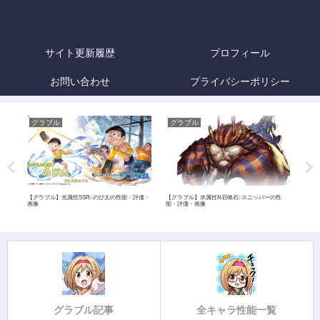
サイト更新履歴
プロフィール
お問い合わせ
プライバシーポリシー
グラブル
グラブル
グ
性能・
【グラブル】光属性SSR: のび太の性能・評価・
【グラブル】水属性N召喚石: スニッパーの性
【グラ
画像
能・評価・画像
能・
グラブル記事
全キャラ性能一覧