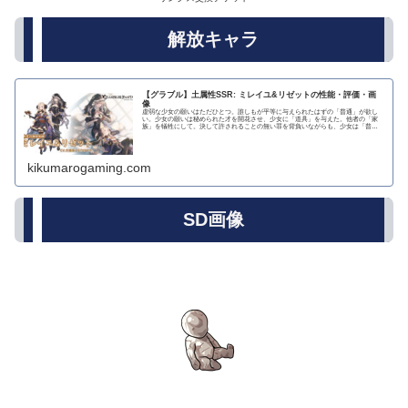
解放キャラ
【グラブル】土属性SSR: ミレイユ&リゼットの性能・評価・画
像
虚弱な少女の願いはただひとつ。誰しもが平等に与えられたはずの「普通」が欲し
い。少女の願いは秘められた才を開花させ、少女に「道具」を与えた。他者の「家
族」を犠牲にして。決して許されることの無い罪を背負いながらも、少女は「普通
の幸せ」を求め続け...
kikumarogaming.com
SD画像