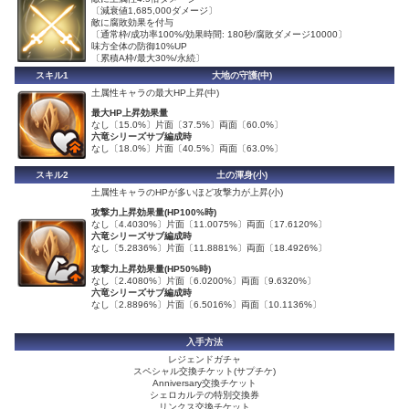
〔減衰値1,685,000ダメージ〕
敵に腐敗効果を付与
〔通常枠/成功率100%/効果時間: 180秒/腐敗ダメージ10000〕
味方全体の防御10%UP
〔累積A枠/最大30%/永続〕
スキル1
大地の守護(中)
土属性キャラの最大HP上昇(中)
最大HP上昇効果量
なし〔15.0%〕片面〔37.5%〕両面〔60.0%〕
六竜シリーズサブ編成時
なし〔18.0%〕片面〔40.5%〕両面〔63.0%〕
スキル2
土の渾身(小)
土属性キャラのHPが多いほど攻撃力が上昇(小)
攻撃力上昇効果量(HP100%時)
なし〔4.4030%〕片面〔11.0075%〕両面〔17.6120%〕
六竜シリーズサブ編成時
なし〔5.2836%〕片面〔11.8881%〕両面〔18.4926%〕
攻撃力上昇効果量(HP50%時)
なし〔2.4080%〕片面〔6.0200%〕両面〔9.6320%〕
六竜シリーズサブ編成時
なし〔2.8896%〕片面〔6.5016%〕両面〔10.1136%〕
入手方法
レジェンドガチャ
スペシャル交換チケット(サプチケ)
Anniversary交換チケット
シェロカルテの特別交換券
リンクス交換チケット