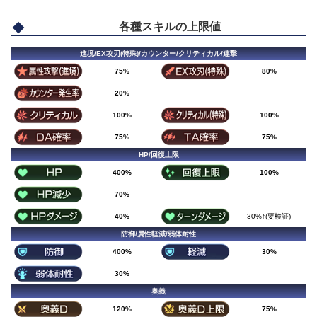
各種スキルの上限値
進境/EX攻刃(特殊)/カウンター/クリティカル/連撃
75%
80%
20%
100%
100%
75%
75%
HP/回復上限
400%
100%
70%
40%
30%↑(要検証)
防御/属性軽減/弱体耐性
400%
30%
30%
奥義
120%
75%