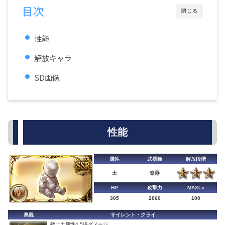
目次
閉じる
性能
解放キャラ
SD画像
性能
属性
武器種
解放段階
土
楽器
HP
攻撃力
MAXLv
305
2060
100
奥義
サイレント・クライ
敵に土属性4.5倍ダメージ