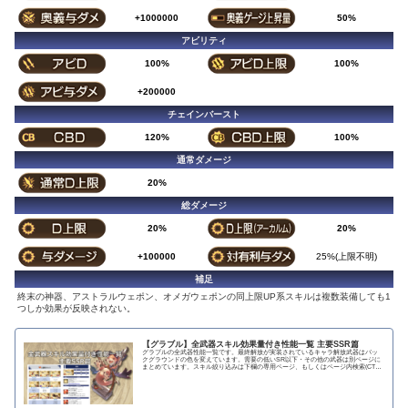
+1000000
50%
アビリティ
100%
100%
+200000
チェインバースト
120%
100%
通常ダメージ
20%
総ダメージ
20%
20%
+100000
25%(上限不明)
補足
終末の神器、アストラルウェポン、オメガウェポンの同上限UP系スキルは複数装備しても1
つしか効果が反映されない。
【グラブル】全武器スキル効果量付き性能一覧 主要SSR篇
グラブルの全武器性能一覧です。最終解放が実装されているキャラ解放武器はバッ
クグラウンドの色を変えています。需要の低いSR以下・その他の武器は別ページに
まとめています。スキル絞り込みは下欄の専用ページ、もしくはページ内検索(CTRL
＋F)で〇...