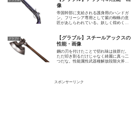
グラブル
義オーバー...
像
帝国幹部に支給される護身用のハンドガ
ン。フリーシア専用として紫の蜘蛛の意
匠があしらわれている。妖しく煌めく銃
身より放たれし弾丸は、蜘蛛の糸の如く
標的の敵意を搦め捕り、絶対的な服従心
【グラブル】スチールアックスの
を植え付ける。性能属性武器種解放段階
グラブル
闇銃10HP攻撃力MAX...
性能・画像
鋼の刃を付けたことで切れ味は抜群だ。
ただ叩き割るだけじゃなく綺麗に真っ二
つだな。性能属性武器種解放段階火斧
10HP攻撃力MAXLv3956540奥義ハードス
マッシュ敵に火属性2.0倍ダメージ〔減衰
値1,685,000ダメージ〕入手方法ルピガ...
スポンサーリンク