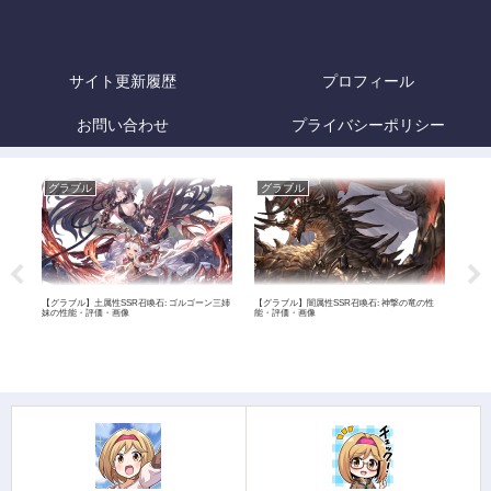
サイト更新履歴
プロフィール
お問い合わせ
プライバシーポリシー
グラブル
グラブル
グ
画像
【グラブル】土属性SSR召喚石: ゴルゴーン三姉
【グラブル】闇属性SSR召喚石: 神撃の竜の性
【グ
妹の性能・評価・画像
能・評価・画像