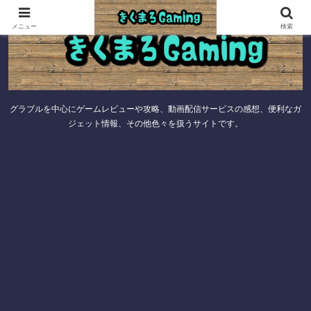
メニュー
検索
グラブルを中心にゲームレビューや攻略、動画配信サービスの感想、便利なガ
ジェット情報、その他色々を扱うサイトです。