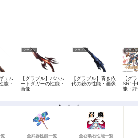
グラブル
グラブル
グラブル
ギュム
【グラブル】バハム
【グラブル】青き依
【グラ
性能・
ートダガーの性能・
代の銃の性能・画像
SR:
画像
能・評
一覧
全武器性能一覧
全召喚石性能一覧