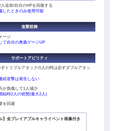
人追加/自分のHPを回復する
傷したときのみ使用可能
進撃鼓舞
メージ
じて自分の奥義ゲージUP
サポートアビリティ
必ずトリプルアタック/1人の時は必ずダブルアタッ
連続攻撃は発生しない
兵が負傷して1人減少
始時2人の状態(最大2人)
撃を回避
ル】全プレイアブルキャライベント画像付き