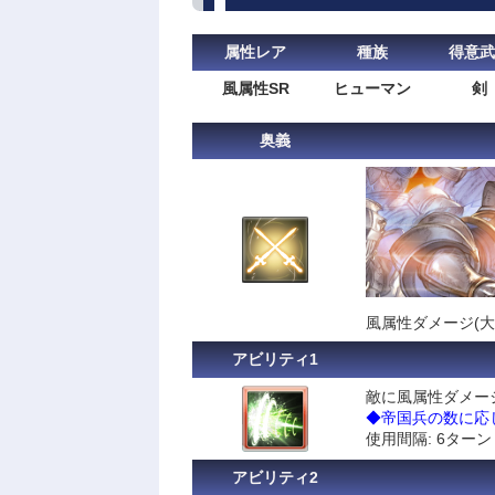
属性レア
種族
得意武
風属性SR
ヒューマン
剣
奥義
風属性ダメージ(大
アビリティ1
敵に風属性ダメージ
◆帝国兵の数に応じ
使用間隔: 6ターン
アビリティ2