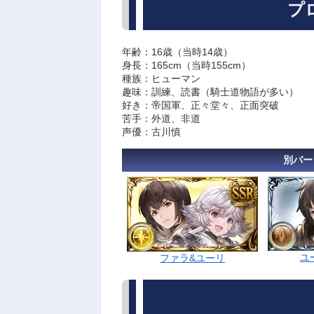
プ
年齢：16歳（当時14歳）
身長：165cm（当時155cm）
種族：ヒューマン
趣味：訓練、読書（騎士道物語が多い）
好き：帝国軍、正々堂々、正面突破
苦手：外道、非道
声優：古川慎
別バー
ユ
ファラ&ユーリ