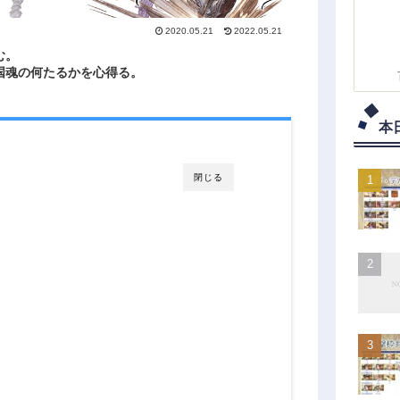
2020.05.21
2022.05.21
む。
国魂の何たるかを心得る。
本
閉じる