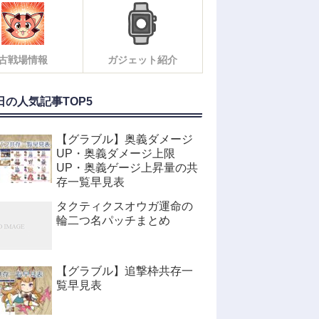
古戦場情報
ガジェット紹介
日の人気記事TOP5
【グラブル】奥義ダメージ
UP・奥義ダメージ上限
UP・奥義ゲージ上昇量の共
存一覧早見表
タクティクスオウガ運命の
輪二つ名パッチまとめ
【グラブル】追撃枠共存一
覧早見表