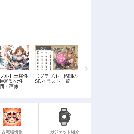
グラブル
グラブル
ブル】土属性
【グラブル】格闘の
【グラブル】絆の短
 十時愛梨の性
SDイラスト一覧
剣の性能・画像
価・画像
古戦場情報
ガジェット紹介