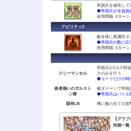
帝国兵を補充して2
◆帝国兵が全員負
使用間隔: 8ターン
アビリティ3
敵全体に風属性ダ
◆帝国兵の数に応
使用間隔: 5ターン
帝国兵が2人の時
スリーマンセル
クのみを行う
◆ユーリだけの時
曲者揃いのガルスト
被ダメージで帝国
ン隊
◆帝国兵はバトル開
固有LB
稀に敵の全ての攻
【グラブ
性能一覧