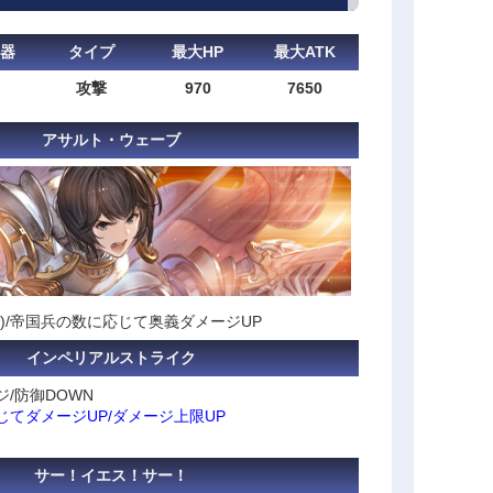
器
タイプ
最大HP
最大ATK
攻撃
970
7650
アサルト・ウェーブ
)/帝国兵の数に応じて奥義ダメージUP
インペリアルストライク
/防御DOWN
てダメージUP/ダメージ上限UP
サー！イエス！サー！