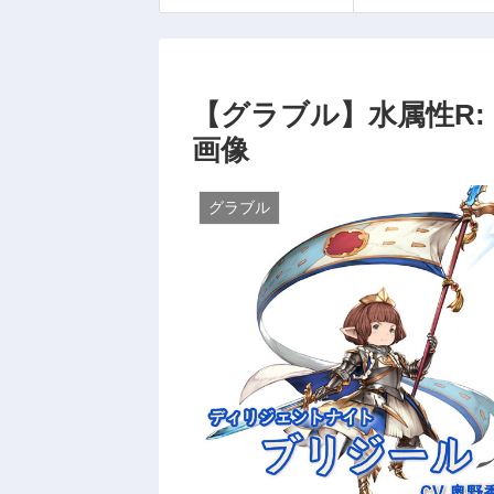
【グラブル】水属性R:
画像
グラブル