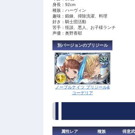
身長：92cm
種族：ハーヴィン
趣味：鍛錬、掃除洗濯、料理
好き：騎士団活動
苦手：怪談、悪人、お子様ランチ
声優：奥野香耶
別バージョンのブリジール
ノーブルナイツ ブリジール&
コーデリア
属性レア
種族
得意武