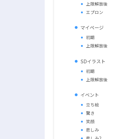
上限解放後
エプロン
マイページ
初期
上限解放後
SDイラスト
初期
上限解放後
イベント
立ち絵
驚き
笑顔
悲しみ
悲しみ2