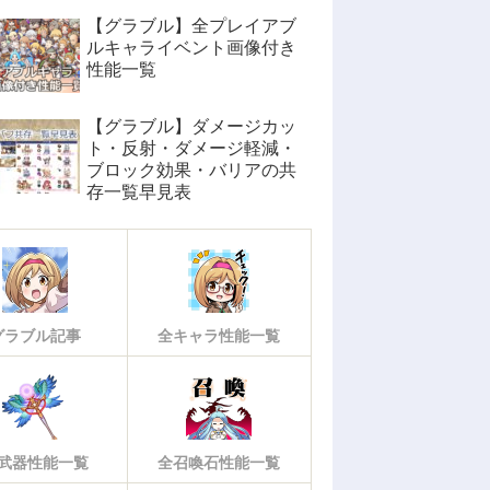
【グラブル】全プレイアブ
ルキャライベント画像付き
性能一覧
【グラブル】ダメージカッ
ト・反射・ダメージ軽減・
ブロック効果・バリアの共
存一覧早見表
グラブル記事
全キャラ性能一覧
武器性能一覧
全召喚石性能一覧