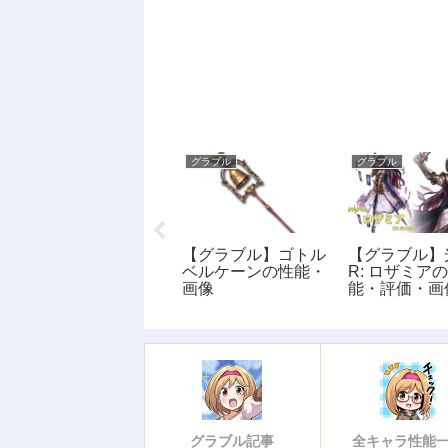
グラブル
グラブル
グラブル
【グラブル】ビィム
【グラブル】ゴトル
【グラブル】
ガンの性能・画像
ベルケーンの性能・
R: ロザミア
画像
能・評価・画
グラブル記事
全キャラ性能