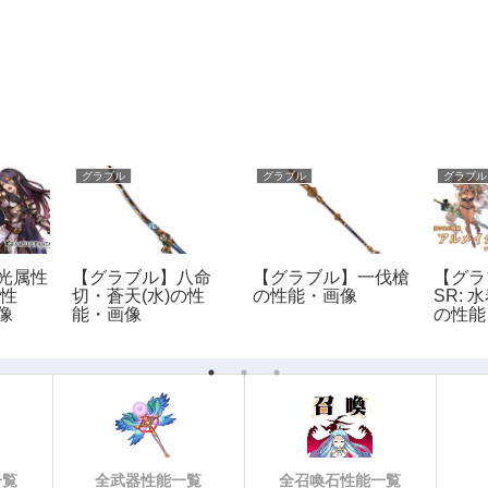
グラブル
グラブル
グラブル
光属性
【グラブル】八命
【グラブル】一伐槍
【グラ
の性
切・蒼天(水)の性
の性能・画像
SR:
像
能・画像
の性能
一覧
全武器性能一覧
全召喚石性能一覧