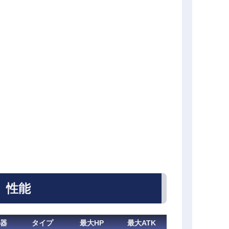
性能
器
タイプ
最大HP
最大ATK