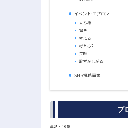
イベント:エプロン
立ち絵
驚き
考える
考える2
笑顔
恥ずかしがる
SNS投稿画像
プ
年齢：19歳