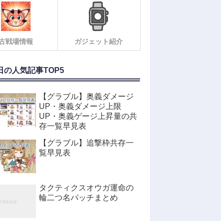
古戦場情報
ガジェット紹介
日の人気記事TOP5
【グラブル】奥義ダメージ
UP・奥義ダメージ上限
UP・奥義ゲージ上昇量の共
存一覧早見表
【グラブル】追撃枠共存一
覧早見表
タクティクスオウガ運命の
輪二つ名パッチまとめ