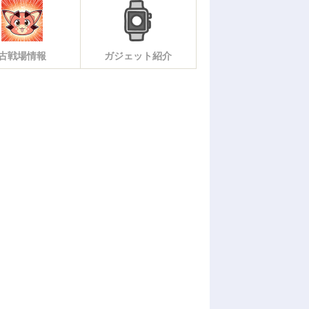
古戦場情報
ガジェット紹介