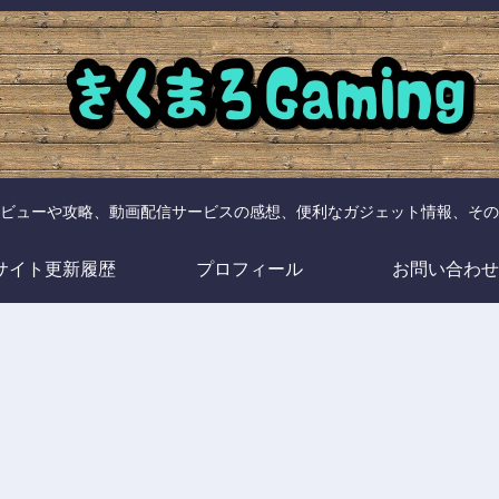
ビューや攻略、動画配信サービスの感想、便利なガジェット情報、その
サイト更新履歴
プロフィール
お問い合わせ