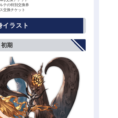
ルテの特別交換券
ス交換チケット
身イラスト
初期