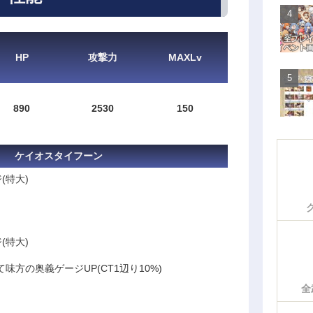
HP
攻撃力
MAXLv
890
2530
150
ケイオスタイフーン
(特大)
(特大)
味方の奥義ゲージUP(CT1辺り10%)
全