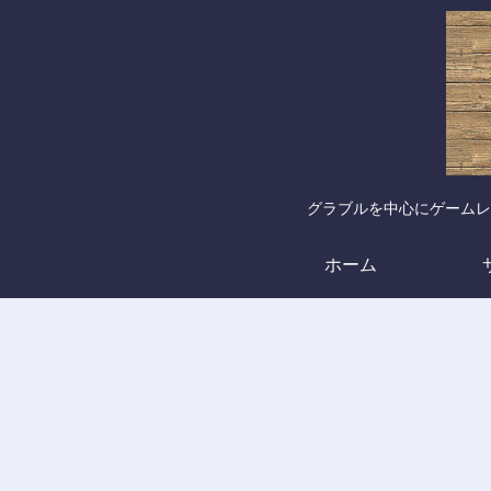
グラブルを中心にゲームレ
ホーム