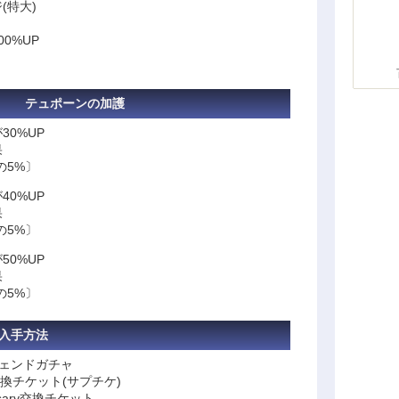
(特大)
0%UP
テュポーンの加護
0%UP
果
の5%〕
0%UP
果
の5%〕
0%UP
果
の5%〕
入手方法
ェンドガチャ
換チケット(サプチケ)
ersary交換チケット