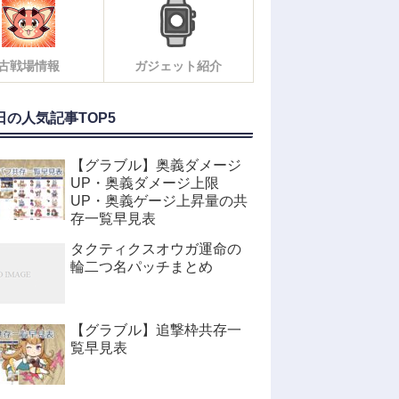
古戦場情報
ガジェット紹介
日の人気記事TOP5
【グラブル】奥義ダメージ
UP・奥義ダメージ上限
UP・奥義ゲージ上昇量の共
存一覧早見表
タクティクスオウガ運命の
輪二つ名パッチまとめ
【グラブル】追撃枠共存一
覧早見表