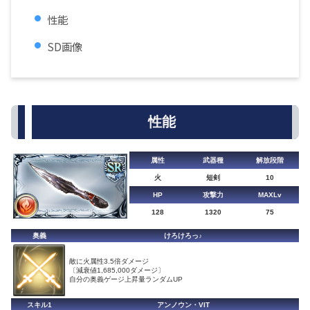
性能
SD画像
性能
属性
武器種
解放段階
火
短剣
10
HP
攻撃力
MAXLv
128
1320
75
奥義
けろけろっ♪
敵に火属性3.5倍ダメージ
〔減衰値1,685,000ダメージ〕
自分の奥義ゲージ上昇量ランダムUP
スキル1
アンノウン・VIT