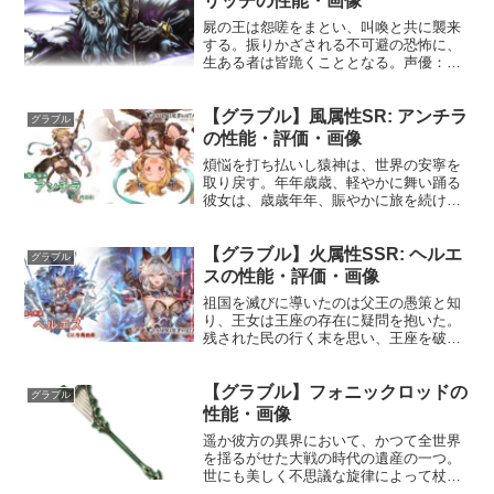
リッチの性能・画像
屍の王は怨嗟をまとい、叫喚と共に襲来
する。振りかざされる不可避の恐怖に、
生ある者は皆跪くこととなる。声優：？
性能HP攻撃力MAXLv8502700150召喚フ
ァントムペイン☆☆☆☆敵全体に闇属性
【グラブル】風属性SR: アンチラ
ダメージ(特大)敵全体に毒効果を付与〔通
グラブル
常枠/...
の性能・評価・画像
煩悩を打ち払いし猿神は、世界の安寧を
取り戻す。年年歳歳、軽やかに舞い踊る
彼女は、歳歳年年、賑やかに旅を続ける
だろう。プロフィール年齢：10歳身長：
133cm種族：エルーン趣味：温泉、もふ
【グラブル】火属性SSR: ヘルエ
もふ好き：わたあめ、里のみんな苦手：
グラブル
眠気（不機嫌になる...
スの性能・評価・画像
祖国を滅びに導いたのは父王の愚策と知
り、王女は王座の存在に疑問を抱いた。
残された民の行く末を思い、王座を破棄
した彼女はそれが故に民の元を離れる。
王女ではなくなった彼女の前に広がる
【グラブル】フォニックロッドの
は、空恐ろしい程に自由な世界だった。
グラブル
プロフィール年齢：27歳身...
性能・画像
遥か彼方の異界において、かつて全世界
を揺るがせた大戦の時代の遺産の一つ。
世にも美しく不思議な旋律によって杖の
隠されし力が呼び覚まされ、術者に稀有