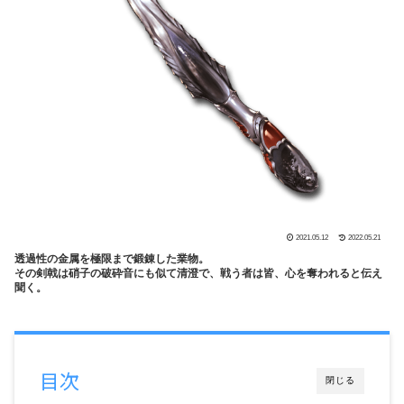
2021.05.12
2022.05.21
透過性の金属を極限まで鍛錬した業物。
その剣戟は硝子の破砕音にも似て清澄で、戦う者は皆、心を奪われると伝え
聞く。
目次
閉じる