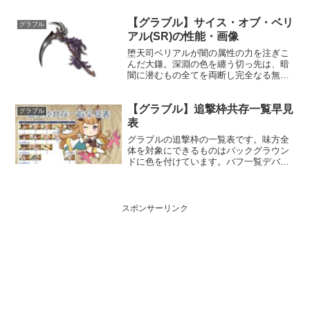
なる恩恵を与える。性能属性武器種解放
【グラブル】サイス・オブ・ベリ
段階光杖HP攻撃力MAXLv2301730100奥
グラブル
義エクレー...
アル(SR)の性能・画像
堕天司ベリアルが闇の属性の力を注ぎこ
んだ大鎌。深淵の色を纏う切っ先は、暗
闇に潜むもの全てを両断し完全なる無へ
と還元する。夢幻と共に遥か蒼天の果て
を目指せば、更なる力に手が届くだろ
【グラブル】追撃枠共存一覧早見
う。性能属性武器種解放段階闇斧HP攻撃
グラブル
力MAXLv120178...
表
グラブルの追撃枠の一覧表です。味方全
体を対象にできるものはバックグラウン
ドに色を付けています。バフ一覧デバフ
一覧簡枠の簡単な説明上書き強度はなく
全て相互上書き。枠が非常に多く把握が
難しいが、被らない編成で与ダメージ上
昇系と合わせると強力無...
スポンサーリンク