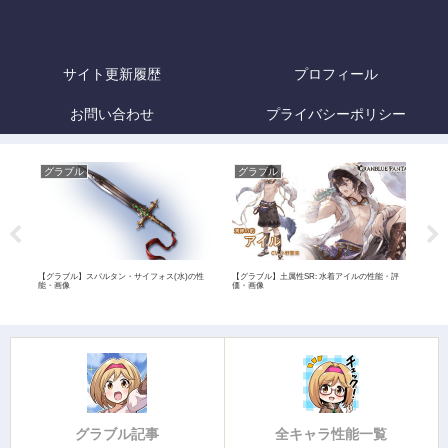
サイト更新履歴
プロフィール
お問い合わせ
プライバシーポリシー
グラブル
グラブル
グ
価・
【グラブル】スパルタン・サイフォス(水)の性
【グラブル】土属性SR: 水着アイルの性能・評
【グ
能・画像
価・画像
グラブル記事
全キャラ性能一覧