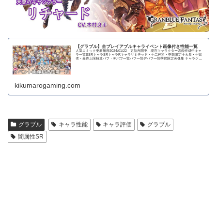
【グラブル】全プレイアブルキャライベント画像付き性能一覧
人気コミック更新履歴2024/01/22 更新再開中、現在キャラクター図鑑作成中キャ
ラ一覧SSRキャラSRキャラRキャラリミテッド・十二神将・季節限定十天衆・十賢
者・最終上限解放バフ・デバフ一覧バフ一覧デバフ一覧季節限定画像集 キャラクタ
ー...
kikumarogaming.com
グラブル
キャラ性能
キャラ評価
グラブル
闇属性SR