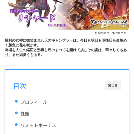
2020.05.22
2022.05.21
勝利の女神に微笑まれし天才ギャンブラーは、今日も明日も明後日も命煌め
く勝負に花を咲かす。
賭場を人生の縮図と形容し己のすべてを賭けて挑むその姿は、華々しくもあ
り、また泥臭くもある。
目次
閉じる
プロフィール
性能
リミットボーナス