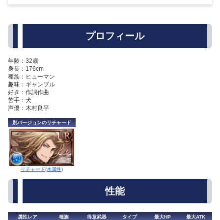
プロフィール
年齢：32歳
身長：176cm
種族：ヒューマン
趣味：ギャンブル
好き：作詞作曲
苦手：犬
声優：木村良平
別バージョンのリチャード
リチャード(水属性)
性能
属性レア
種族
得意武器
タイプ
最大HP
最大ATK