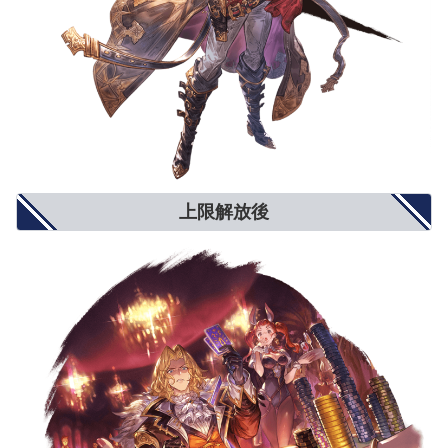
ダブルアタック確率
3%
5%
6%
トリプルアタック確率
2%
4%
5%
奥義ゲージ上昇量
5%
8%
10%
対ブレイク攻撃
5%
8%
10%
モードゲージ減少量
5%
8%
10%
攻撃力+900
攻撃力+1300
攻撃力+1500
攻撃力UP/防御力DOWN
防御力-10%
防御力-15%
防御力-20%
防御力+10%
防御力+15%
防御力+20%
防御力UP/攻撃力DOWN
攻撃力-900
攻撃力-1300
攻撃力-1500
反射発動率UP
2%
4%
5%
回避率UP
1%
2%
3%
敵対心UP
小(+50)
中(+80)
大(+100)
上限解放後
敵対心DOWN
小(-30)
中(-40)
大(-50)
背水
小(1％〜3％)
中(1％〜6％)
大(1％〜9％)
渾身
小(3％〜1％)
中(4.5％〜1.5％)
大(6％〜2％)