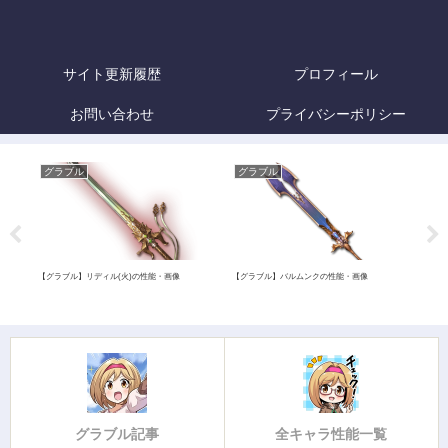
サイト更新履歴
プロフィール
お問い合わせ
プライバシーポリシー
グラブル
グラブル
グ
【グラブル】リディル(火)の性能・画像
【グラブル】バルムンクの性能・画像
【グラ
ン(ハ
グラブル記事
全キャラ性能一覧