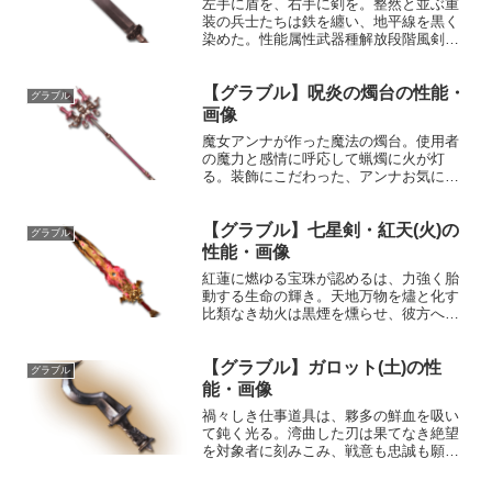
左手に盾を、右手に剣を。整然と並ぶ重
装の兵士たちは鉄を纏い、地平線を黒く
染めた。性能属性武器種解放段階風剣
5HP攻撃力MAXLv4352540奥義ダブルス
ラッシュ敵に風属性2.0倍ダメージ〔減衰
【グラブル】呪炎の燭台の性能・
値1,685,000ダメージ〕入手方法ルピガ
グラブル
チ...
画像
魔女アンナが作った魔法の燭台。使用者
の魔力と感情に呼応して蝋燭に火が灯
る。装飾にこだわった、アンナお気に入
りの一品。性能属性武器種解放段階火杖
20HP攻撃力MAXLv130100050奥義ショッ
【グラブル】七星剣・紅天(火)の
ク敵に火属性3.5倍ダメージ〔減衰値
グラブル
1,685...
性能・画像
紅蓮に燃ゆる宝珠が認めるは、力強く胎
動する生命の輝き。天地万物を燼と化す
比類なき劫火は黒煙を燻らせ、彼方へ続
く天の道を指し示す。我が往く道を、
今、与えん。性能属性武器種解放段階火
【グラブル】ガロット(土)の性
剣HP攻撃力MAXLv2422810100奥義北斗
グラブル
大極閃敵に火...
能・画像
禍々しき仕事道具は、夥多の鮮血を吸い
て鈍く光る。湾曲した刃は果てなき絶望
を対象者に刻みこみ、戦意も忠誠も願望
も霧消させる。性能属性武器種解放段階
土短剣HP攻撃力MAXLv3113075200奥義