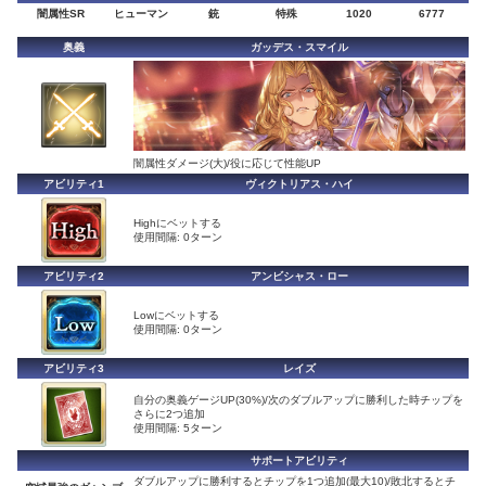
闇属性SR
ヒューマン
銃
特殊
1020
6777
奥義
ガッデス・スマイル
闇属性ダメージ(大)/役に応じて性能UP
アビリティ1
ヴィクトリアス・ハイ
Highにベットする
使用間隔: 0ターン
アビリティ2
アンビシャス・ロー
Lowにベットする
使用間隔: 0ターン
アビリティ3
レイズ
自分の奥義ゲージUP(30%)/次のダブルアップに勝利した時チップを
さらに2つ追加
使用間隔: 5ターン
サポートアビリティ
ダブルアップに勝利するとチップを1つ追加(最大10)/敗北するとチ