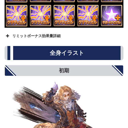
リミットボーナス効果量詳細
名称
★
★★
★★★
攻撃力
500
800
1000
全身イラスト
防御力
5%
8%
10%
HP
250
500
750
回復性能
10%
15%
20%
初期
アビリティダメージ
10%
15%
20%
アビリティダメージ上限
5%
8%
10%
対オーバードライブ攻撃
5%
8%
10%
オーバードライブ抑制
5%
8%
10%
弱体耐性
5%
8%
10%
弱体成功率
5%
8%
10%
属性攻撃
5%
8%
10%
属性軽減
2%
4%
5%
奥義ダメージ
10%
15%
20%
奥義ダメージ上限
5%
8%
10%
クリティカル確率
小(12%)
中(20%)
大(25%)