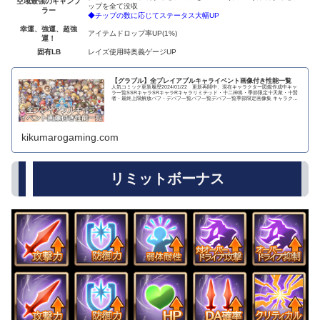
空域最強のギャンブ
ップを全て没収
ラー
◆チップの数に応じてステータス大幅UP
幸運、強運、超強
アイテムドロップ率UP(1%)
運！
固有LB
レイズ使用時奥義ゲージUP
【グラブル】全プレイアブルキャライベント画像付き性能一覧
人気コミック更新履歴2024/01/22 更新再開中、現在キャラクター図鑑作成中キャ
ラ一覧SSRキャラSRキャラRキャラリミテッド・十二神将・季節限定十天衆・十賢
者・最終上限解放バフ・デバフ一覧バフ一覧デバフ一覧季節限定画像集 キャラクタ
ー...
kikumarogaming.com
リミットボーナス