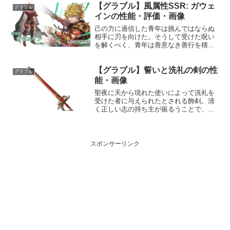
【グラブル】風属性SSR: ガウェ
鬼気森然敵に土属性5.5倍ダメージ〔減衰
グラブル
値1,...
インの性能・評価・画像
己の力に過信した青年は挑んではならぬ
相手に刃を向けた。そうして受けた呪い
を解くべく、青年は善意なき善行を積
む。その戒めの意味は青年の心に遠く、
なかなか呪いは解けそうにない。プロフ
【グラブル】誓いと洗礼の剣の性
ィール年齢：29歳身長：185cm種族：ヒ
グラブル
ューマン趣味：戦略を...
能・画像
聖夜に天から現れた使いによって洗礼を
受けた者に与えられたとされる飾剣。清
く正しい志の持ち主が振るうことで、刀
身の赤は一層鮮やかな輝きを放ち、聖夜
の夜を美しく彩る。性能属性武器種解放
段階風剣10HP攻撃力MAXLv2102570150
奥義オウ...
スポンサーリンク