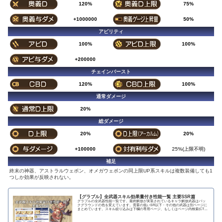
120%
75%
+1000000
50%
アビリティ
100%
100%
+200000
チェインバースト
120%
100%
通常ダメージ
20%
総ダメージ
20%
20%
+100000
25%(上限不明)
補足
終末の神器、アストラルウェポン、オメガウェポンの同上限UP系スキルは複数装備しても1
つしか効果が反映されない。
【グラブル】全武器スキル効果量付き性能一覧 主要SSR篇
グラブルの全武器性能一覧です。最終解放が実装されているキャラ解放武器はバッ
クグラウンドの色を変えています。需要の低いSR以下・その他の武器は別ページに
まとめています。スキル絞り込みは下欄の専用ページ、もしくはページ内検索(CTRL
＋F)で〇...