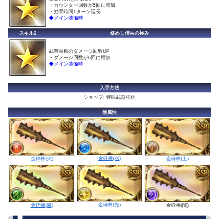
・カウンター回数が5回に増加
・効果時間1ターン延長
◆メイン装備時
スキル2
修めし僧兵の極み
武芸百般のダメージ回数UP
・ダメージ回数が6回に増加
◆メイン装備時
入手方法
ショップ: 特殊武器強化
他属性
金砕棒(水)
金砕棒(火)
金砕棒(土)
金砕棒(光)
金砕棒(風)
金砕棒(闇)