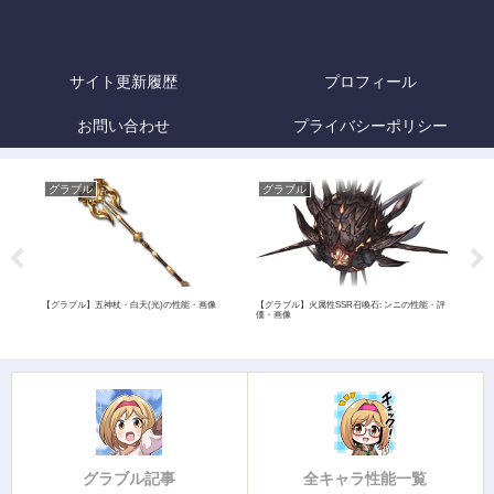
サイト更新履歴
プロフィール
お問い合わせ
プライバシーポリシー
グラブル
グラブル
グ
【グラ
画像
像
【グラブル】五神杖・白天(光)の性能・画像
【グラブル】火属性SSR召喚石: ンニの性能・評
価・画像
グラブル記事
全キャラ性能一覧