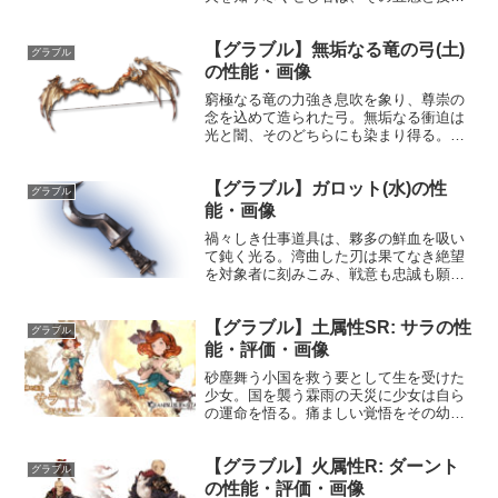
もって如何な獲物をも撃ち抜く。性能属
性武器種解放段階火銃HP攻撃力
【グラブル】無垢なる竜の弓(土)
MAXLv2003030150奥義エテルネル・ル
グラブル
トゥール敵に火属性...
の性能・画像
窮極なる竜の力強き息吹を象り、尊崇の
念を込めて造られた弓。無垢なる衝迫は
光と闇、そのどちらにも染まり得る。万
物流転、破壊は再生と渾然一体となり、
此の世の全てを凌駕せしめん。性能属性
【グラブル】ガロット(水)の性
武器種解放段階土弓HP攻撃力
グラブル
MAXLv2062608100奥...
能・画像
禍々しき仕事道具は、夥多の鮮血を吸い
て鈍く光る。湾曲した刃は果てなき絶望
を対象者に刻みこみ、戦意も忠誠も願望
も霧消させる。性能属性武器種解放段階
水短剣HP攻撃力MAXLv3113075200奥義
【グラブル】土属性SR: サラの性
鬼気森然敵に水属性5.5倍ダメージ〔減衰
グラブル
値1,...
能・評価・画像
砂塵舞う小国を救う要として生を受けた
少女。国を襲う霖雨の天災に少女は自ら
の運命を悟る。痛ましい覚悟をその幼い
笑みの裏に秘め、少女は騎士と共に旅を
始める。プロフィール年齢：9歳身長：
【グラブル】火属性R: ダーント
132cm種族：ヒューマン趣味：読書（特
グラブル
に絵本）、ルリアと出...
の性能・評価・画像