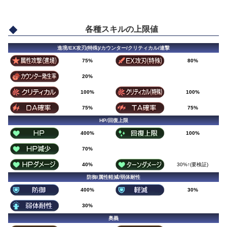
各種スキルの上限値
進境/EX攻刃(特殊)/カウンター/クリティカル/連撃
75%
80%
20%
100%
100%
75%
75%
HP/回復上限
400%
100%
70%
40%
30%↑(要検証)
防御/属性軽減/弱体耐性
400%
30%
30%
奥義