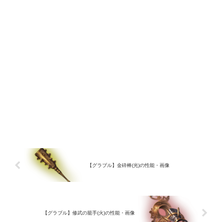
【グラブル】金砕棒(光)の性能・画像
【グラブル】修武の籠手(火)の性能・画像