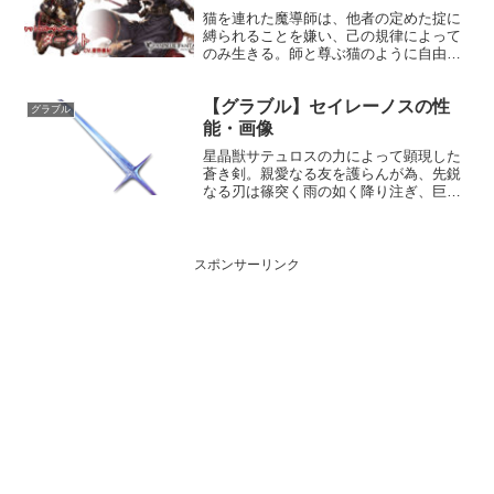
猫を連れた魔導師は、他者の定めた掟に
縛られることを嫌い、己の規律によって
のみ生きる。師と尊ぶ猫のように自由な
精神を得るため、孤独を選ぶ。そして魔
導師は、さらなる自由を獲得するため空
【グラブル】セイレーノスの性
へと飛び立つ。プロフィール年齢：38歳
グラブル
身長：187cm種族：...
能・画像
星晶獣サテュロスの力によって顕現した
蒼き剣。親愛なる友を護らんが為、先鋭
なる刃は篠突く雨の如く降り注ぎ、巨悪
を断罪せん。性能属性武器種解放段階土
剣HP攻撃力MAXLv2122527100奥義ケラ
ト・ディアペルノ敵に土属性4.5倍ダメー
ジ〔減...
スポンサーリンク