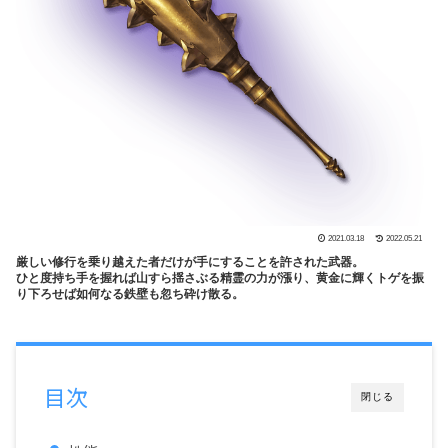
2021.03.18
2022.05.21
厳しい修行を乗り越えた者だけが手にすることを許された武器。
ひと度持ち手を握れば山すら揺さぶる精霊の力が漲り、黄金に輝くトゲを振
り下ろせば如何なる鉄壁も忽ち砕け散る。
目次
閉じる