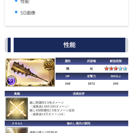
性能
SD画像
性能
属性
武器種
解放段階
闇
杖
HP
攻撃力
MAXLv
348
2872
200
奥義
涓滴岩穿
敵に闇属性5.5倍ダメージ
〔減衰値1,685,000ダメージ〕
敵に4回闇属性2.0倍ダメージ追加
〔減衰値13万ダメージx4〕
スキル1
修めし僧兵の賦性
修験の構えの性能UP