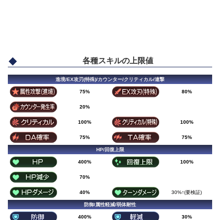
各種スキルの上限値
進境/EX攻刃(特殊)/カウンター/クリティカル/連撃
75%
80%
20%
100%
100%
75%
75%
HP/回復上限
400%
100%
70%
40%
30%↑(要検証)
防御/属性軽減/弱体耐性
400%
30%