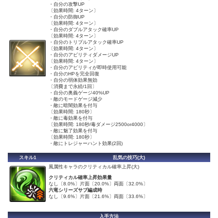
・自分の攻撃UP
〔効果時間: 4ターン〕
・自分の防御UP
〔効果時間: 4ターン〕
・自分のダブルアタック確率UP
〔効果時間: 4ターン〕
・自分のトリプルアタック確率UP
〔効果時間: 4ターン〕
・自分のアビリティダメージUP
〔効果時間: 4ターン〕
・自分のアビリティが即時使用可能
・自分のHPを完全回復
・自分の弱体効果無効
〔消費まで永続/1回〕
・自分の奥義ゲージ40%UP
・敵のモードゲージ減少
・敵に暗闇効果を付与
〔効果時間: 180秒〕
・敵に毒効果を付与
〔効果時間: 180秒/毒ダメージ2500or4000〕
・敵に魅了効果を付与
〔効果時間: 180秒〕
・敵にトレジャーハント効果(2回)
スキル1
乱気の技巧(大)
風属性キャラのクリティカル確率上昇(大)
クリティカル確率上昇効果量
なし〔8.0%〕片面〔20.0%〕両面〔32.0%〕
六竜シリーズサブ編成時
なし〔9.6%〕片面〔21.6%〕両面〔33.6%〕
入手方法