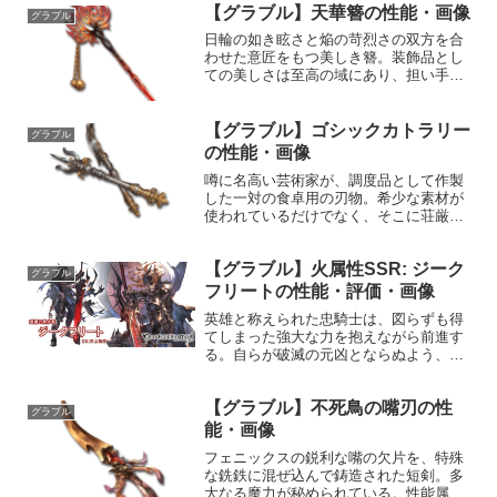
【グラブル】天華簪の性能・画像
グラブル
日輪の如き眩さと焔の苛烈さの双方を合
わせた意匠をもつ美しき簪。装飾品とし
ての美しさは至高の域にあり、担い手を
天上の存在が如く美しく彩る。されど、
一度、武器として使用すれば、日輪が放
つ紅焔の如き苛烈さで、あらゆるものを
【グラブル】ゴシックカトラリー
グラブル
射抜き、死へと誘う。性能...
の性能・画像
噂に名高い芸術家が、調度品として作製
した一対の食卓用の刃物。希少な素材が
使われているだけでなく、そこに荘厳な
る様式美が施されていることからも、芸
術愛好家の間では驚くべきほど高値で取
【グラブル】火属性SSR: ジーク
引されている。性能属性武器種解放段階
グラブル
光格闘HP攻撃力MAXL...
フリートの性能・評価・画像
英雄と称えられた忠騎士は、図らずも得
てしまった強大な力を抱えながら前進す
る。自らが破滅の元凶とならぬよう、そ
の双眸に決死の覚悟を宿して。プロフィ
ール年齢：32歳身長：180cm種族：ヒュ
【グラブル】不死鳥の嘴刃の性
ーマン趣味：稽古好き：瞑想苦手：口だ
グラブル
けの人間声優：井上...
能・画像
フェニックスの鋭利な嘴の欠片を、特殊
な銑鉄に混ぜ込んで鋳造された短剣。多
大なる魔力が秘められている。性能属性