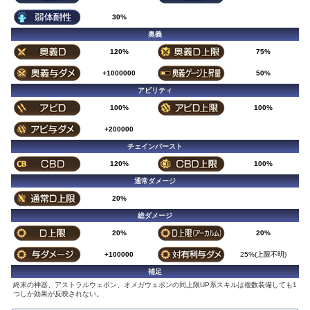
30%
奥義
120%
75%
+1000000
50%
アビリティ
100%
100%
+200000
チェインバースト
120%
100%
通常ダメージ
20%
総ダメージ
20%
20%
+100000
25%(上限不明)
補足
終末の神器、アストラルウェポン、オメガウェポンの同上限UP系スキルは複数装備しても1
つしか効果が反映されない。