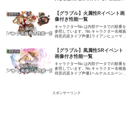
武器種解放段階火短剣HP攻撃力
MAXLv1901930100奥義真・降焔敵に火
【グラブル】火属性Rイベント画
属性4.0倍ダメージ〔減衰値1,685,000ダ
グラブル
メージ...
像付き性能一覧
キャラクターNo.は内部データでの順番を
参照しています。No.キャラクター名種族
得意武器タイプ声優1ライアンヒューマン
斧攻撃浅沼晋太郎今日も今日とて無骨な
戦士は愛する妹のため斧を振るう。牧歌
【グラブル】風属性SRイベント
的な生活を望む本人とは裏腹に、その斧
グラブル
の冴えは先祖よ...
画像付き性能一覧
キャラクターNo.は内部データでの順番を
参照しています。No.キャラクター名種族
得意武器タイプ声優1ヘルナルエルーン剣
バランス鈴木達央流浪の旅を続ける彼に
とって、行く先々の美女に声をかけるの
はもはや習性のようなもの。お調子者で
束縛を嫌うが、...
スポンサーリンク