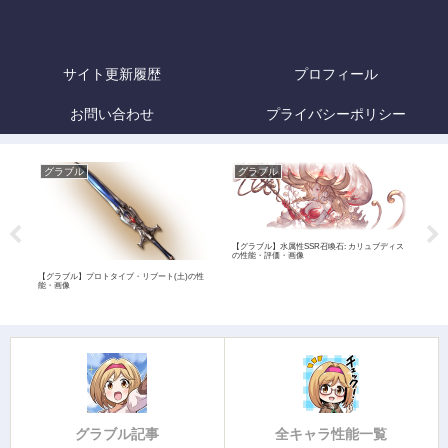
サイト更新履歴
プロフィール
お問い合わせ
プライバシーポリシー
グラブル
グラブル
グ
【グラブル】水属性SSR召喚石: カリュブディス
の性能・評価・画像
ンスの
【グラブル】プロトタイプ・リブート(土)の性
【グ
能・画像
グラブル記事
全キャラ性能一覧