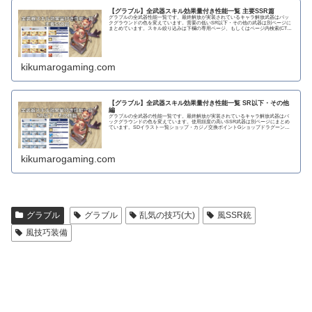
【グラブル】全武器スキル効果量付き性能一覧 主要SSR篇
グラブルの全武器性能一覧です。最終解放が実装されているキャラ解放武器はバッ
クグラウンドの色を変えています。需要の低いSR以下・その他の武器は別ページに
まとめています。スキル絞り込みは下欄の専用ページ、もしくはページ内検索(CTRL
＋F)で〇...
kikumarogaming.com
【グラブル】全武器スキル効果量付き性能一覧 SR以下・その他
編
グラブルの全武器の性能一覧です。最終解放が実装されているキャラ解放武器はバ
ックグラウンドの色を変えています。使用頻度の高いSSR武器は別ページにまとめ
ています。SDイラスト一覧ショップ・カジノ交換ポイントGショップドラグーンラ
ンス 攻撃力...
kikumarogaming.com
グラブル
グラブル
乱気の技巧(大)
風SSR銃
風技巧装備