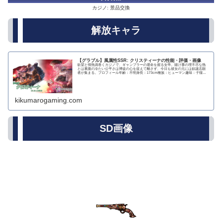
カジノ: 景品交換
解放キャラ
【グラブル】風属性SSR: クリスティーナの性能・評価・画像
欲望と情熱渦巻くカジノで、ギャンブラーの運命を握る女帝。賭け事の理不尽な熱
とは裏腹の冷たい公平さは博徒の心を捉えて離さず、今日も彼女の元には奴隷志願
者が集まる。プロフィール年齢：不明身長：173cm種族：ヒューマン趣味：子猫の
躾好き：彼女の...
kikumarogaming.com
SD画像