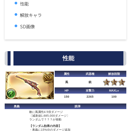
性能
解放キャラ
SD画像
性能
属性
武器種
解放段階
風
銃
HP
攻撃力
MAXLv
150
2265
100
奥義
跳弾
敵に風属性4.5倍ダメージ
〔減衰値1,685,000ダメージ〕
ランダムで？？？が発動
【ランダム効果の内容】
・奥義に15%分のダメージ追加