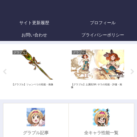
サイト更新履歴
プロフィール
お問い合わせ
プライバシーポリシー
グラブル
グラブル
グ
評
【グラブル】ツォンペリの性能・画像
【グラブル】土属性SR: サラの性能・評価・画
【グ
像
像
グラブル記事
全キャラ性能一覧