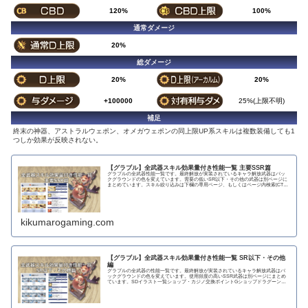
120%
100%
通常ダメージ
20%
総ダメージ
20%
20%
+100000
25%(上限不明)
補足
終末の神器、アストラルウェポン、オメガウェポンの同上限UP系スキルは複数装備しても1
つしか効果が反映されない。
【グラブル】全武器スキル効果量付き性能一覧 主要SSR篇
グラブルの全武器性能一覧です。最終解放が実装されているキャラ解放武器はバッ
クグラウンドの色を変えています。需要の低いSR以下・その他の武器は別ページに
まとめています。スキル絞り込みは下欄の専用ページ、もしくはページ内検索(CTRL
＋F)で〇...
kikumarogaming.com
【グラブル】全武器スキル効果量付き性能一覧 SR以下・その他
編
グラブルの全武器の性能一覧です。最終解放が実装されているキャラ解放武器はバ
ックグラウンドの色を変えています。使用頻度の高いSSR武器は別ページにまとめ
ています。SDイラスト一覧ショップ・カジノ交換ポイントGショップドラグーンラ
ンス 攻撃力...