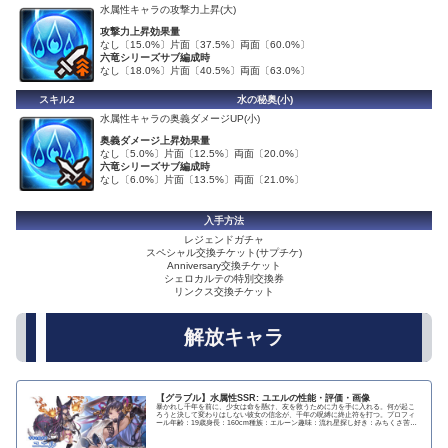
水属性キャラの攻撃力上昇(大)
攻撃力上昇効果量
なし〔15.0%〕片面〔37.5%〕両面〔60.0%〕
六竜シリーズサブ編成時
なし〔18.0%〕片面〔40.5%〕両面〔63.0%〕
スキル2
水の秘奥(小)
水属性キャラの奥義ダメージUP(小)
奥義ダメージ上昇効果量
なし〔5.0%〕片面〔12.5%〕両面〔20.0%〕
六竜シリーズサブ編成時
なし〔6.0%〕片面〔13.5%〕両面〔21.0%〕
入手方法
レジェンドガチャ
スペシャル交換チケット(サプチケ)
Anniversary交換チケット
シェロカルテの特別交換券
リンクス交換チケット
解放キャラ
【グラブル】水属性SSR: ユエルの性能・評価・画像
暴かれし千年を前に、少女は命を懸け、友を救うために力を手に入れる。何が起こ
ろうと決して変わりはしない彼女の信念が、千年の呪縛に終止符を打つ。プロフィ
ール年齢：19歳身長：160cm種族：エルーン趣味：流れ星探し好き：みちくさ苦
手：難しいおは...