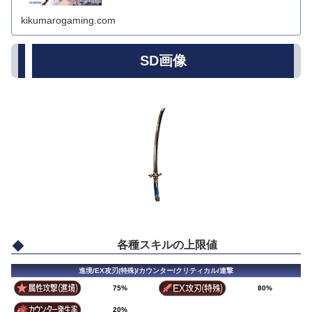
kikumarogaming.com
SD画像
各種スキルの上限値
進境/EX攻刃(特殊)/カウンター/クリティカル/連撃
75%
80%
20%