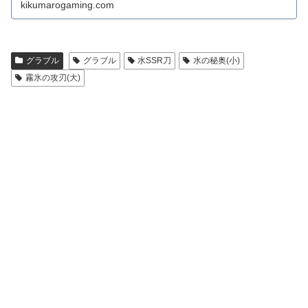
kikumarogaming.com
グラブル
グラブル
水SSR刀
水の秘奥(小)
霧氷の攻刃(大)