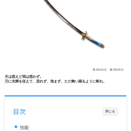
2021.02.22
2022.05.21
月は惑えど我は惑わず。
刃に光輝を従えて、恐れず、弛まず、ただ舞い踊るように斬れ。
目次
閉じる
性能