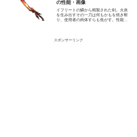
ィール年齢：28歳身長：...
の性能・画像
イフリートの鱗から精製された剣。火炎
を生み出すその一刀は何もかもを焼き斬
り、使用者の肉体すらも焦がす。性能属
性武器種解放段階火剣10HP攻撃力
MAXLv116138075奥義エグゾースト敵に
火属性3.5倍ダメージ〔減衰値1,685,000
ダ...
スポンサーリンク