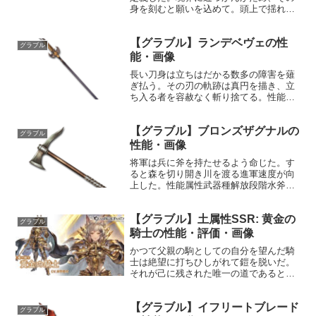
身を刻むと願いを込めて。頭上で揺れる
閾値の水面は遠く、溺れるように生き急
ぐ。手にした大鎌は錘となり浮標となり
【グラブル】ランデベヴェの性
て男を揺らす。男の願いを刃に映し出す
グラブル
かのように。 声優：立木...
能・画像
長い刀身は立ちはだかる数多の障害を薙
ぎ払う。その刃の軌跡は真円を描き、立
ち入る者を容赦なく斬り捨てる。性能属
性武器種解放段階火槍25HP攻撃力
MAXLv115104050奥義スウィング敵に火
【グラブル】ブロンズザグナルの
属性3.5倍ダメージ〔減衰値1,685,000ダ
グラブル
メ...
性能・画像
将軍は兵に斧を持たせるよう命じた。す
ると森を切り開き川を渡る進軍速度が向
上した。性能属性武器種解放段階水斧
1HP攻撃力MAXLv3950540奥義ハードス
マッシュ敵に水属性2.0倍ダメージ〔減衰
【グラブル】土属性SSR: 黄金の
値1,685,000ダメージ〕入手方法ルピガ
グラブル
チ...
騎士の性能・評価・画像
かつて父親の駒としての自分を望んだ騎
士は絶望に打ちひしがれて鎧を脱いだ。
それが己に残された唯一の道であると。
然れども道を切り拓く勇士達の訪れは再
起を齎す。ふたたび鎧を纏いし騎士は、
【グラブル】イフリートブレード
黄金の輝きで新たな道を照らす。プロフ
グラブル