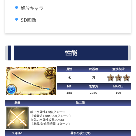
解放キャラ
SD画像
性能
属性
武器種
解放段階
水
刀
HP
攻撃力
MAXLv
184
2686
100
奥義
陰二重
敵に水属性4.5倍ダメージ
〔減衰値1,685,000ダメージ〕
自分の水属性攻撃20%UP
〔奥義枠/効果時間: 4ターン〕
スキル1
霧氷の攻刃(大)