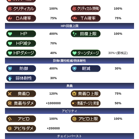
100%
100%
75%
75%
HP/回復上限
400%
100%
70%
40%
30%↑(要検証)
防御/属性軽減/弱体耐性
400%
30%
30%
奥義
120%
75%
+1000000
50%
アビリティ
100%
100%
+200000
チェインバースト