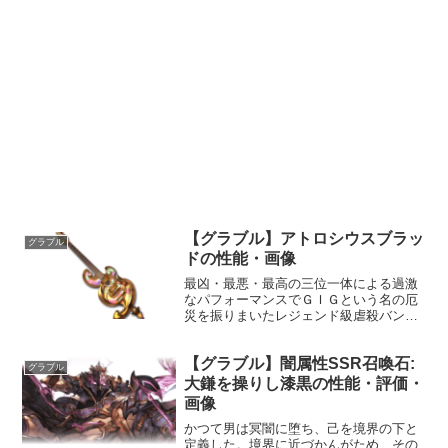
【グラブル】アトロシウスブラッ
グラブル
ドの性能・画像
最凶・最悪・最高の三位一体による過激
なパフォーマンスでＧＩＧという名の厄
災を振りまいたレジェンド級虐殺バンド
『残虐三兄弟』。そのＧｔ＆Voを務める
ベンジャミン氏が産声を上げながら弾き
【グラブル】闇属性SSR召喚石:
鳴らしたという伝説的ギター（諸説あ
グラブル
り）のコピーモデルを、フ...
大鎌を操りし漆黒の性能・評価・
画像
かつて男は冥闇に堕ち、己を境界の下と
定義した。境界に近づかんがため、その