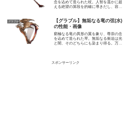
念を込めて造られた杖。人智を遥かに超
える絶望の算段を的確に導きだし、容易
に顕現する。性能属性武器種解放段階闇
杖HP攻撃力MAXLv2762120100奥義レギ
【グラブル】無垢なる竜の弦(水)
ンレイヴ敵に闇属性4.0倍ダメージ〔減衰
グラブル
値1,...
の性能・画像
窮極なる竜の異形の翼を象り、尊崇の念
を込めて造られた琴。無垢なる衝迫は光
と闇、そのどちらにも染まり得る。万物
流転、破壊は再生と渾然一体となり、此
の世の全てを凌駕せしめん。性能属性武
器種解放段階水楽器HP攻撃力
MAXLv2242245100奥...
スポンサーリンク