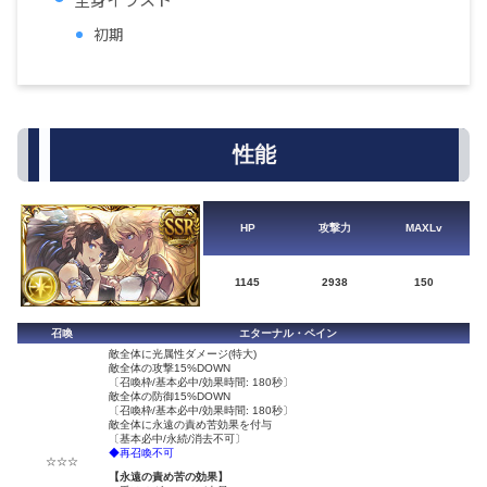
初期
性能
HP
攻撃力
MAXLv
1145
2938
150
召喚
エターナル・ペイン
敵全体に光属性ダメージ(特大)
敵全体の攻撃15%DOWN
〔召喚枠/基本必中/効果時間: 180秒〕
敵全体の防御15%DOWN
〔召喚枠/基本必中/効果時間: 180秒〕
敵全体に永遠の責め苦効果を付与
〔基本必中/永続/消去不可〕
◆再召喚不可
☆☆☆
【永遠の責め苦の効果】