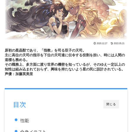
2020.12.27
2022.05.21
原初の星晶獣であり、「指教」を司る双子の天司。
主に高位の天司の指示を下位の天司達に伝令する役割を担い、時には人間の
道標も務める。
その職務上、多方面に渡り世界の機密を知っているが、そのゆえ一定以上の
知性は組み込まれておらず、興味を持たないよう星の民に設計されている。
声優：加藤英美里
目次
閉じる
性能
全身イラスト