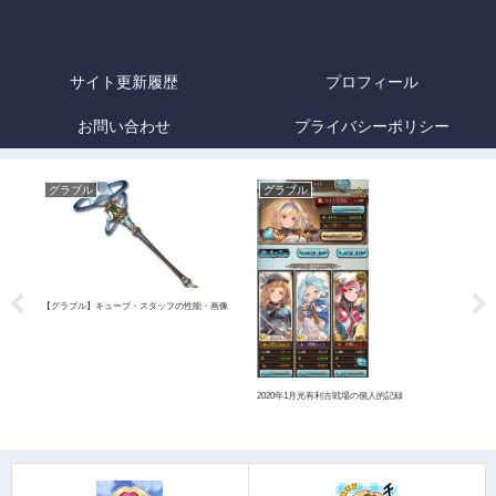
サイト更新履歴
プロフィール
お問い合わせ
プライバシーポリシー
グラブル
グラブル
グ
評
【グラブル】キューブ・スタッフの性能・画像
【グ
2020年1月光有利古戦場の個人的記録