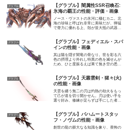
齢：不明身長：130cm種族：ドラフ趣
【グラブル】闇属性SSR召喚石:
味：鍛錬、瞑想好き：肉料理苦手：騒が
グラブル
しい奴、気さくな奴声優...
氷海の覇王の性能・評価・画像
ノース・ヴァストの氷河に棲むカニ。北
海の珍味と呼ばれ非常に美味だが、獰猛
で膂力に優れる上、殻が並大抵の武器で
は貫けない程に硬く漁獲は困難である。
同種間の縄張り争いは苛烈で、巨大な個
【グラブル】フェディエル・スパ
体が生まれると周囲から他の個体が一掃
グラブル
されてしまうことがあると...
インの性能・画像
其は陽を隠す闇竜の骨なり。世を彩る六
色の摂理より外れし特異の色を滅せんが
ため、ひと度振るえば果て無き空の悉く
を黒に染めん。性能属性武器種解放段階
闇剣HP攻撃力MAXLv2543037150奥義カ
【グラブル】天叢雲剣・猩々(火)
ースド・エリア敵に闇属性4.5倍ダメージ
グラブル
〔減衰...
の性能・画像
天雲を纏う無二の刃は灼熱の劫火をもっ
て己が道を切り開かせん。刃は使い手を
選り好み、修練が足らずば手にした者を
瞬く間に灼き尽くす。性能属性武器種解
放段階火刀HP攻撃力MAXLv2113000150
【グラブル】バハムートスタッ
奥義草薙敵に火属性5.0倍ダメージ〔減衰
グラブル
値1,...
フ・ノヴムの性能・画像
創世の龍の膨大なる知識を象り、畏怖の