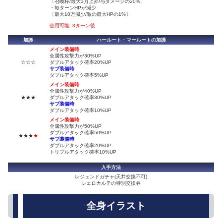
〔召喚枠/最大3万上昇/与ダメージの20%〕
・毎ターンHPが減少
〔最大10万減少/敵の最大HPの1%〕
使用可能: 3ターン後
加護
ハールート・マールートの加護
メイン装備時
全属性攻撃力が30%UP
☆☆☆
ダブルアタック確率20%UP
サブ装備時
ダブルアタック確率5%UP
メイン装備時
全属性攻撃力が40%UP
★★★
ダブルアタック確率30%UP
サブ装備時
ダブルアタック確率10%UP
メイン装備時
全属性攻撃力が50%UP
ダブルアタック確率50%UP
★★★
★
サブ装備時
ダブルアタック確率20%UP
トリプルアタック確率10%UP
入手方法
レジェンドガチャ(天井交換不可)
シェロカルテの特別交換券
全身イラスト