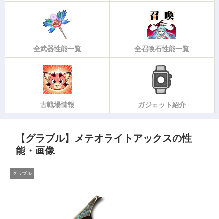
全武器性能一覧
全召喚石性能一覧
古戦場情報
ガジェット紹介
【グラブル】メテオライトアックスの性
能・画像
グラブル