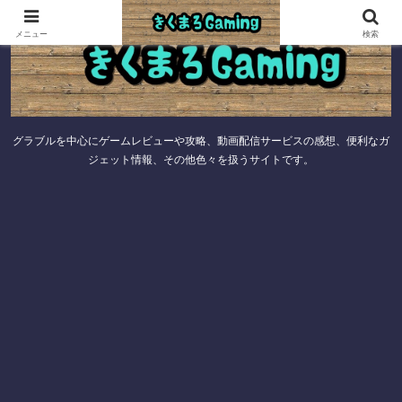
メニュー
検索
グラブルを中心にゲームレビューや攻略、動画配信サービスの感想、便利なガ
ジェット情報、その他色々を扱うサイトです。