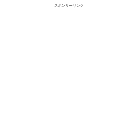
里の人々、バターたっ...
スポンサーリンク