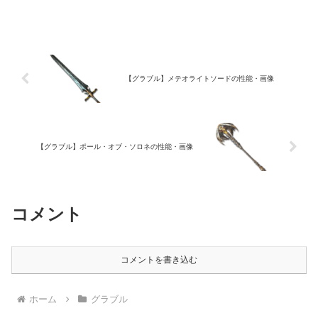
【グラブル】メテオライトソードの性能・画像
【グラブル】ポール・オブ・ソロネの性能・画像
コメント
コメントを書き込む
ホーム
グラブル