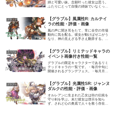
姉と可愛い妹。念願叶った彼女は思う。
ふたりにとって自慢の姉妹でいなくっち
ゃ！その決意を胸に、彼女は最高の設計
士となるべく空を旅する。プロフィール
【グラブル】風属性R: カルテイ
年齢：18歳身長：159cm種族：ヒューマ
グラブル
ン趣味：鉱石拾い、...
ラの性能・評価・画像
風の声に聞き耳をたて、常に全空の市場
動向に気を配る。彼女が動けばゼニがう
なり、神の見えざる手さえ翻弄する。プ
ロフィール年齢：21歳身長：162cm種
族：エルーン趣味：金儲け好き：少ない
【グラブル】リミテッドキャラの
元手ででっかく儲けること苦手：困って
グラブル
いるひと（がめつく見...
イベント画像付き性能一覧
グラブルの限定キャラクターであるリミ
テッドキャラの一覧です。・毎月中旬に
開催されるグランデフェス。・毎月月末
に開催されるレジェンドフェス。でのみ
排出される強力なキャラクターとなって
【グラブル】光属性SR: ジャンヌ
います。特徴として解放武器は殆ど最終
グラブル
上限解放が実装されており...
ダルクの性能・評価・画像
オルレアンに生まれた乙女は街の伝統を
守り剣を学ぶ。未だ彼女は啓示を知ら
ず、されど心の奥底で人々を救う存在に
なりたいと無垢なる願いは輝いていた。
プロフィール年齢：19歳身長：158cm種
族：ヒューマン趣味：刺繍、散歩好き：