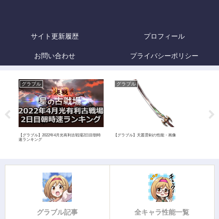
サイト更新履歴
プロフィール
お問い合わせ
プライバシーポリシー
グラブル
グラブル
グ
・画像
【グラブル】2022年4月光有利古戦場2日目朝時
【グラブル】天叢雲剣の性能・画像
【グ
速ランキング
グラブル記事
全キャラ性能一覧