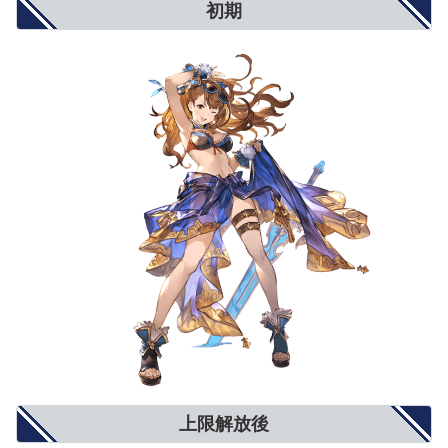
初期
アビリティダメージ
10%
15%
20%
アビリティダメージ上限
5%
8%
10%
対オーバードライブ攻撃
5%
8%
10%
オーバードライブ抑制
5%
8%
10%
弱体耐性
5%
8%
10%
弱体成功率
5%
8%
10%
属性攻撃
5%
8%
10%
属性軽減
2%
4%
5%
奥義ダメージ
10%
15%
20%
奥義ダメージ上限
5%
8%
10%
クリティカル確率
小(12%)
中(20%)
大(25%)
ダブルアタック確率
3%
5%
6%
トリプルアタック確率
2%
4%
5%
奥義ゲージ上昇量
5%
8%
10%
対ブレイク攻撃
5%
8%
10%
モードゲージ減少量
5%
8%
10%
攻撃力+900
攻撃力+1300
攻撃力+1500
攻撃力UP/防御力DOWN
防御力-10%
防御力-15%
防御力-20%
防御力+10%
防御力+15%
防御力+20%
防御力UP/攻撃力DOWN
攻撃力-900
攻撃力-1300
攻撃力-1500
反射発動率UP
2%
4%
5%
回避率UP
1%
2%
3%
敵対心UP
小(+50)
中(+80)
大(+100)
上限解放後
敵対心DOWN
小(-30)
中(-40)
大(-50)