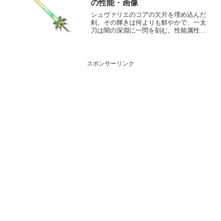
た。遊色の心がそ...
の性能・画像
シュヴァリエのコアの欠片を埋め込んだ
剣。その輝きは何よりも鮮やかで、一太
刀は闇の深淵に一閃を刻む。性能属性武
器種解放段階光剣20HP攻撃力
MAXLv121141575奥義シュヴァリエ・オ
ース敵に光属性3.5倍ダメージ〔減衰値
1,685,00...
スポンサーリンク