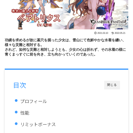
2021.03.10
2022.05.21
功績を求めるが故に墓穴を掘った少女は、雪山にて色鮮やかな水着を纏い、
様々な災難と相対する。
されど、如何な災難と相対しようとも、少女の心は折れず、その水着の様に
青くまっすぐに前を向き、立ち向かっていくのであった。
目次
閉じる
プロフィール
性能
リミットボーナス