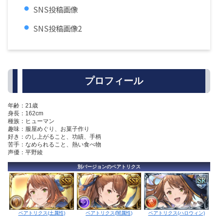
SNS投稿画像
SNS投稿画像2
プロフィール
年齢：21歳
身長：162cm
種族：ヒューマン
趣味：服屋めぐり、お菓子作り
好き：のし上がること、功績、手柄
苦手：なめられること、熱い食べ物
声優：平野綾
別バージョンのベアトリクス
ベアトリクス(闇属性)
ベアトリクス(土属性)
ベアトリクス(ハロウィン)