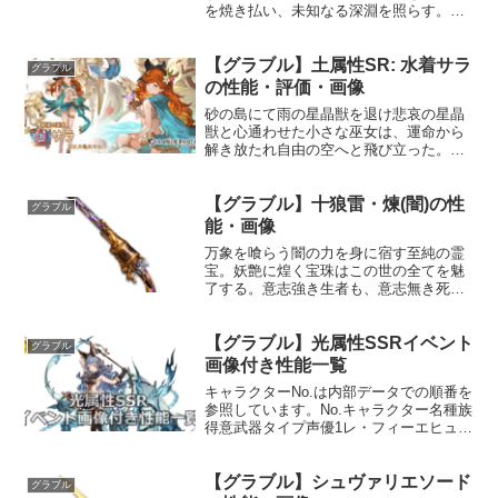
を焼き払い、未知なる深淵を照らす。性
能HP攻撃力MAXLv5701425100召喚雷迅
卿騎士団の激励☆☆☆敵または味方全体
【グラブル】土属性SR: 水着サラ
にランダムな効果【ランダムな効果の内
グラブル
容】マイム...
の性能・評価・画像
砂の島にて雨の星晶獣を退け悲哀の星晶
獣と心通わせた小さな巫女は、運命から
解き放たれ自由の空へと飛び立った。故
郷と似て非なる砂地を訪れた彼女は、雄
大なる海に畏敬の念を抱き同時に心躍ら
【グラブル】十狼雷・煉(闇)の性
せる。プロフィール年齢：9歳身長：
グラブル
135cm種族：ヒューマン...
能・画像
万象を喰らう闇の力を身に宿す至純の霊
宝。妖艶に煌く宝珠はこの世の全てを魅
了する。意志強き生者も、意志無き死者
も。全てが全て、思うがまま。性能属性
武器種解放段階闇銃HP攻撃力
【グラブル】光属性SSRイベント
MAXLv1802740100奥義十絶星駆敵に闇
グラブル
属性4.5倍ダメージ...
画像付き性能一覧
キャラクターNo.は内部データでの順番を
参照しています。No.キャラクター名種族
得意武器タイプ声優1レ・フィーエヒュー
マン剣回復斎藤千和貴石の姫君は宝石境
にあふれる輝き全てを従えたが、たった
【グラブル】シュヴァリエソード
一つだけ、淡い光が姫の手をすり抜け
グラブル