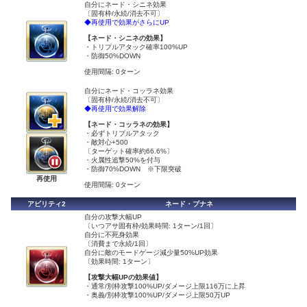
自分にネード・シニネ効果
〔固有枠/永続/消去不可〕
◆再使用で効果がさらにUP
【ネード・シニネの効果】
・トリプルアタック確率100%UP
・防御50%DOWN
使用間隔: 0ターン
自分にネード・コッラネ効果
〔固有枠/永続/消去不可〕
◆再使用で効果解除
【ネード・コッラネの効果】
・必ずトリプルアタック
・敵対心+500
〔ターゲット確率約66.6%〕
・火属性追撃50%を付与
・防御70%DOWN ※下限突破
再使用
使用間隔: 0ターン
アビリティ2
ネード・プナネ
自分の攻撃大幅UP
〔いつアサ固有枠/効果時間: 1ターン/1回〕
自分に不死身効果
〔消費まで永続/1回〕
自分に敵のモードゲージ減少量50%UP効果
〔効果時間: 1ターン〕
【攻撃大幅UPの効果値】
・通常/別枠攻撃100%UP/ダメージ上限116万に上昇
・奥義/別枠攻撃100%UP/ダメージ上限50万UP