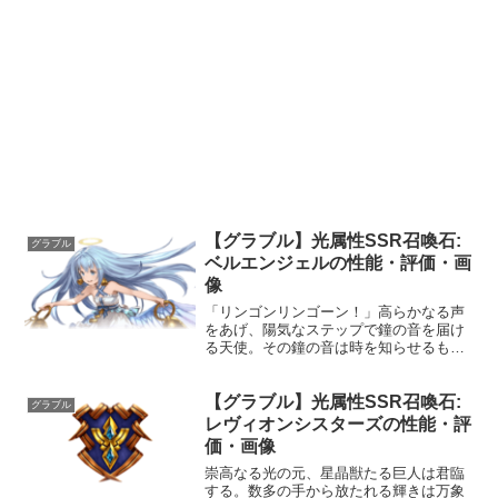
【グラブル】光属性SSR召喚石:
グラブル
ベルエンジェルの性能・評価・画
像
「リンゴンリンゴーン！」高らかなる声
をあげ、陽気なステップで鐘の音を届け
る天使。その鐘の音は時を知らせるもの
ではなく、此の世を照らし、祝福をもら
たす愛の歌だという。声優：大関英里性
【グラブル】光属性SSR召喚石:
能HP攻撃力MAXLv5751400100召喚幸せ
グラブル
の鐘の音☆...
レヴィオンシスターズの性能・評
価・画像
崇高なる光の元、星晶獣たる巨人は君臨
する。数多の手から放たれる輝きは万象