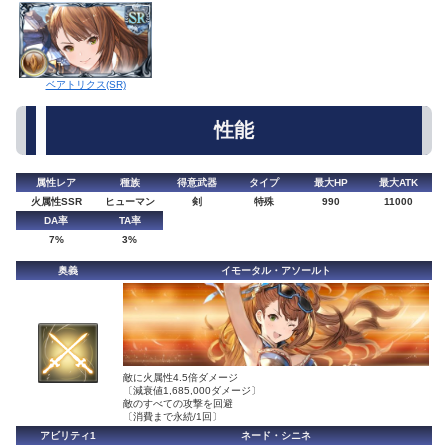
ベアトリクス(SR)
性能
属性レア
種族
得意武器
タイプ
最大HP
最大ATK
火属性SSR
ヒューマン
剣
特殊
990
11000
DA率
TA率
7%
3%
奥義
イモータル・アソールト
敵に火属性4.5倍ダメージ
〔減衰値1,685,000ダメージ〕
敵のすべての攻撃を回避
〔消費まで永続/1回〕
アビリティ1
ネード・シニネ