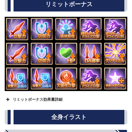
リミットボーナス
リミットボーナス効果量詳細
名称
★
★★
★★★
攻撃力
500
800
1000
全身イラスト
防御力
5%
8%
10%
HP
250
500
750
回復性能
10%
15%
20%