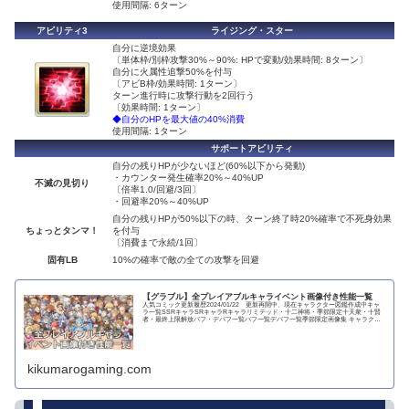
使用間隔: 6ターン
アビリティ3
ライジング・スター
自分に逆境効果
〔単体枠/別枠攻撃30%～90%: HPで変動/効果時間: 8ターン〕
自分に火属性追撃50%を付与
〔アビB枠/効果時間: 1ターン〕
ターン進行時に攻撃行動を2回行う
〔効果時間: 1ターン〕
◆自分のHPを最大値の40%消費
使用間隔: 1ターン
サポートアビリティ
自分の残りHPが少ないほど(60%以下から発動)
・カウンター発生確率20%～40%UP
不滅の見切り
〔倍率1.0/回避/3回〕
・回避率20%～40%UP
自分の残りHPが50%以下の時、ターン終了時20%確率で不死身効果
ちょっとタンマ！
を付与
〔消費まで永続/1回〕
固有LB
10%の確率で敵の全ての攻撃を回避
【グラブル】全プレイアブルキャライベント画像付き性能一覧
人気コミック更新履歴2024/01/22 更新再開中、現在キャラクター図鑑作成中キャ
ラ一覧SSRキャラSRキャラRキャラリミテッド・十二神将・季節限定十天衆・十賢
者・最終上限解放バフ・デバフ一覧バフ一覧デバフ一覧季節限定画像集 キャラクタ
ー...
kikumarogaming.com