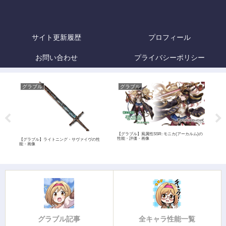
サイト更新履歴
プロフィール
お問い合わせ
プライバシーポリシー
グラブル
グラブル
グ
【グラブル】風属性SSR: モニカ(アーカルム)の
性能・評価・画像
価・
【グラブル】ライトニング・サヴァイヴの性
【グ
能・画像
グラブル記事
全キャラ性能一覧