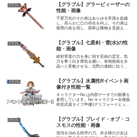
【グラブル】グラービィーザーの
グラブル
性能・画像
千変万化のその身はあらゆる常識を超越
し、高らかに己の存在を叫ぶ。その身は
復讐の炎を宿し、双眸は獲物を見据えて
爛々と輝く。怨嗟を抱きし彼の穂先に、
貫けぬものはなし。性能属性武器種解放
【グラブル】七星剣・雪(水)の性
段階闇槍1HP攻撃力MAXLv133123675奥
グラブル
義ビィズス...
能・画像
絶対零度の力を身に宿す至純の霊宝。気
力を奪う白き瘴気を纏い、有相無相を氷
晶へと変貌させる。沈黙の連鎖に抗う術
を持たない世界は永遠の静寂を強いられ
る。性能属性武器種解放段階水剣HP攻撃
【グラブル】水属性Rイベント画
力MAXLv2202550100奥義北斗大極閃敵
グラブル
に水属性4...
像付き性能一覧
キャラクターNo.は内部データでの順番を
参照しています。No.キャラクター名種族
得意武器タイプ声優1デリフォードヒュー
マン槍防御三宅健太その槍に受けた誉れ
はすでに遠く、されど矜持は当時のまま
【グラブル】ブレイド・オブ・コ
に。身体の節々に老いを感じながらも、
グラブル
年長者として貫...
スモスの性能・画像
混沌を治める秩序の刀。赤き瞳の少女は