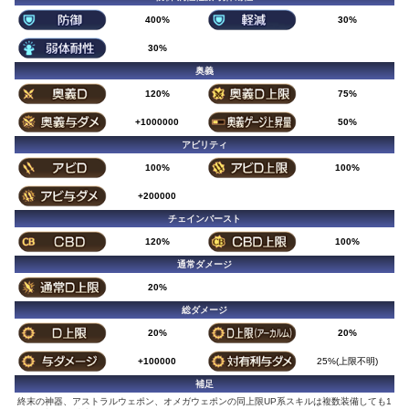
400%
30%
30%
奥義
120%
75%
+1000000
50%
アビリティ
100%
100%
+200000
チェインバースト
120%
100%
通常ダメージ
20%
総ダメージ
20%
20%
+100000
25%(上限不明)
補足
終末の神器、アストラルウェポン、オメガウェポンの同上限UP系スキルは複数装備しても1