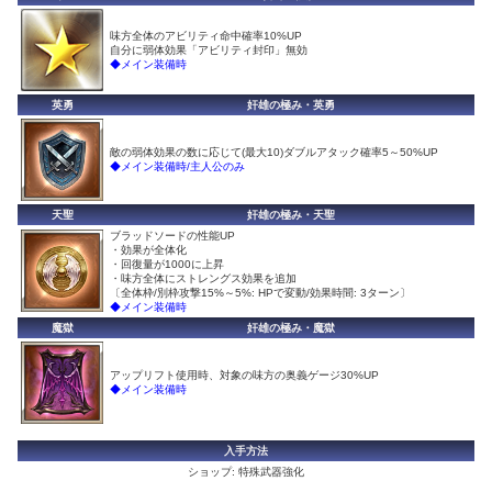
味方全体のアビリティ命中確率10%UP
自分に弱体効果「アビリティ封印」無効
◆メイン装備時
英勇
奸雄の極み・英勇
敵の弱体効果の数に応じて(最大10)ダブルアタック確率5～50%UP
◆メイン装備時/主人公のみ
天聖
奸雄の極み・天聖
ブラッドソードの性能UP
・効果が全体化
・回復量が1000に上昇
・味方全体にストレングス効果を追加
〔全体枠/別枠攻撃15%～5%: HPで変動/効果時間: 3ターン〕
◆メイン装備時
魔獄
奸雄の極み・魔獄
アップリフト使用時、対象の味方の奥義ゲージ30%UP
◆メイン装備時
入手方法
ショップ: 特殊武器強化