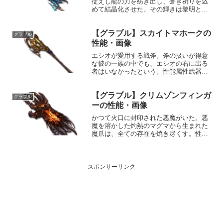
従えし龍の力を紡ぎ出し、蒼き祈りを込
めて結晶化させた。その輝きは黎明とな
って乱世に絶対の律を布くだろう。性能
属性武器種解放段階光刀HP攻撃力
【グラブル】スカイトマホークの
MAXLv2223157150奥義メディエーショ
グラブル
ンスレイ敵に光属...
性能・画像
エシオが愛用する戦斧。斧の扱いが得意
な彼の一族の中でも、エシオの右に出る
者はいなかったという。性能属性武器種
解放段階風斧10HP攻撃力
MAXLv83115550奥義ブレインシェイク敵
【グラブル】クリムゾンフィンガ
に風属性3.5倍ダメージ〔減衰値
グラブル
1,685,000ダメージ...
ーの性能・画像
かつて火口に封印された悪魔がいた。悪
魔を溶かした灼熱のマグマから生まれた
魔爪は、全ての存在を焼き尽くす。性能
属性武器種解放段階火格闘HP攻撃力
MAXLv3002850150奥義メルトブレイン
敵に火属性5.0倍ダメージ〔減衰値
1,685,00...
スポンサーリンク