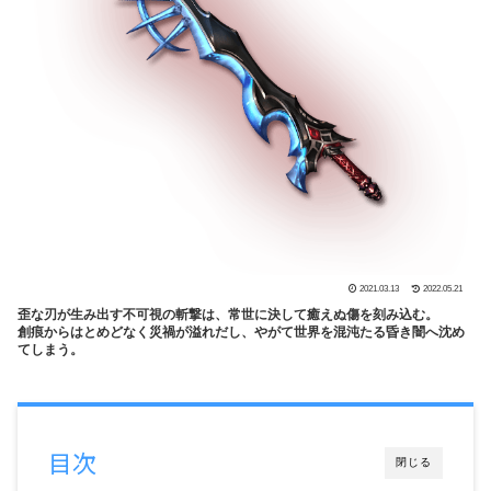
2021.03.13
2022.05.21
歪な刃が生み出す不可視の斬撃は、常世に決して癒えぬ傷を刻み込む。
創痕からはとめどなく災禍が溢れだし、やがて世界を混沌たる昏き闇へ沈め
てしまう。
目次
閉じる