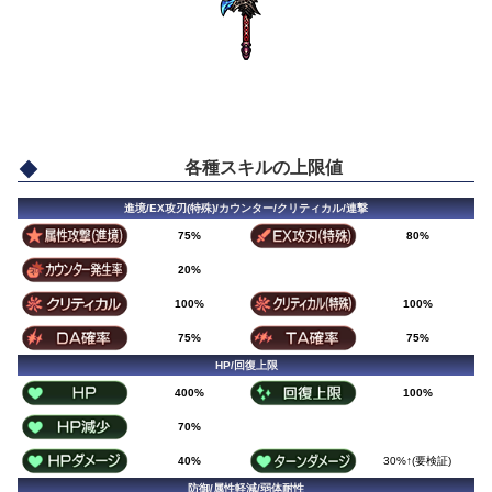
各種スキルの上限値
進境/EX攻刃(特殊)/カウンター/クリティカル/連撃
75%
80%
20%
100%
100%
75%
75%
HP/回復上限
400%
100%
70%
40%
30%↑(要検証)
防御/属性軽減/弱体耐性