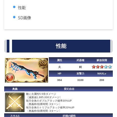
性能
SD画像
性能
属性
武器種
解放段階
火
剣
HP
攻撃力
MAXLv
304
3100
200
奥義
変幻自在
敵に火属性5.5倍ダメージ
〔減衰値1,685,000ダメージ〕
味方全体のダブルアタック確率30%UP
〔奥義枠/効果時間: 3ターン〕
味方全体のトリプルアタック確率20%UP
〔奥義枠/効果時間: 3ターン〕
スキル1
奸雄の賦性