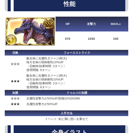
性能
HP
攻撃力
MAXLv
570
1530
100
召喚
フォースストライク
敵全体に光属性ダメージ(特大)
味方全体の弱体耐性10%UP
☆☆☆
〔召喚枠/効果時間: 3ターン〕
使用間隔: 9ターン
敵全体に光属性ダメージ(特大)
味方全体の弱体耐性10%UP
★★★
〔召喚枠/効果時間: 3ターン〕
使用間隔: 9ターン
加護
ドゥルジの加護
☆☆☆
光属性攻撃力が50%UP/防御10%DOWN
★★★
光属性攻撃力が50%UP
入手方法
イベント: 剣と脚に想いを乗せて
全身イラスト