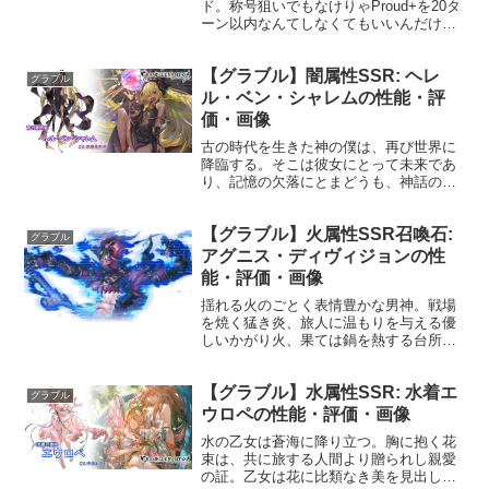
ド。称号狙いでもなけりゃProud+を20タ
ーン以内なんてしなくてもいいんだけ
ど、ついつい取りたくなるのが騎空士の
サガ。風マグナ、トーメンター不採用、
【グラブル】闇属性SSR: ヘレ
禁断の技水着クロエガチャなしで15ター
グラブル
ンで達成することが...
ル・ベン・シャレムの性能・評
価・画像
古の時代を生きた神の僕は、再び世界に
降臨する。そこは彼女にとって未来であ
り、記憶の欠落にとまどうも、神話の空
白を埋めるため空の旅を決意する。プロ
フィール年齢：不詳身長：155cm種族：
【グラブル】火属性SSR召喚石:
不明趣味：人間観察好き：詮索、暴露、
グラブル
新感覚調味料苦手：閉...
アグニス・ディヴィジョンの性
能・評価・画像
揺れる火のごとく表情豊かな男神。戦場
を焼く猛き炎、旅人に温もりを与える優
しいかがり火、果ては鍋を熱する台所の
火など、あらゆる火へと姿を変えて、気
まぐれに世界を覗き見る。声優：？性能
【グラブル】水属性SSR: 水着エ
HP攻撃力MAXLv9192310150召喚裁きの
グラブル
炎☆☆☆☆...
ウロペの性能・評価・画像
水の乙女は蒼海に降り立つ。胸に抱く花
束は、共に旅する人間より贈られし親愛
の証。乙女は花に比類なき美を見出し、