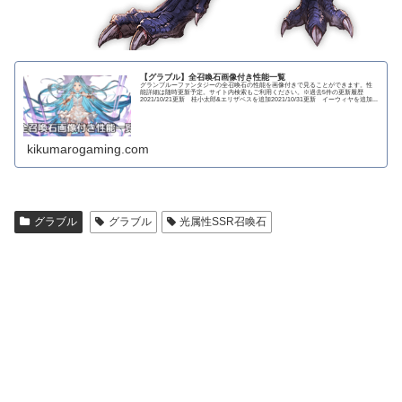
【グラブル】全召喚石画像付き性能一覧
グランブルーファンタジーの全召喚石の性能を画像付きで見ることができます。性
能詳細は随時更新予定。サイト内検索もご利用ください。※過去5件の更新履歴
2021/10/21更新 桂小太郎&エリザベスを追加2021/10/31更新 イーウィヤを追加...
kikumarogaming.com
グラブル
グラブル
光属性SSR召喚石