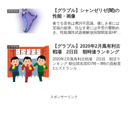
新たな旅に寄り添うことを誓った。プロ
フィール年齢：不明身長：不明種族：星
【グラブル】シャンゼリゼ(闇)の
晶獣趣味：散歩好き：ガブリエルとのお
グラブル
茶会、美しいもの苦手：騒...
性能・画像
奏でる音色は摩訶不思議。優しき者には
至福の旋律。仇なす者には辛苦の響動め
き。性能属性武器種解放段階闇楽器HP攻
撃力MAXLv2992840200奥義先斬後奏敵
に闇属性5.5倍ダメージ〔減衰値
【グラブル】2020年2月風有利古
1,685,000ダメージ〕味方全体の闇属性攻
グラブル
撃2...
戦場 2日目 朝時速ランキング
2020年2月風有利古戦場 2日目 朝活ラ
ンキング 順位団名団ID7時～8時の貢献度
1ユズドラシル
16444216153238532Liberty137650214496
362663ゆるふわ絶傑
152910513575796714ゼルシウス...
スポンサーリンク