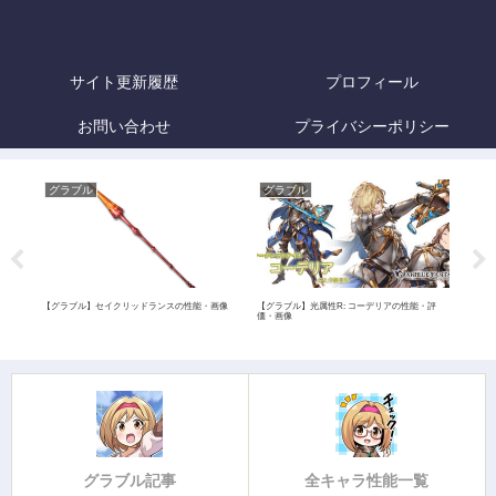
サイト更新履歴
プロフィール
お問い合わせ
プライバシーポリシー
グラブル
グラブル
グ
・画
【グラブル】セイクリッドランスの性能・画像
【グラブル】光属性R: コーデリアの性能・評
【グ
価・画像
グラブル記事
全キャラ性能一覧