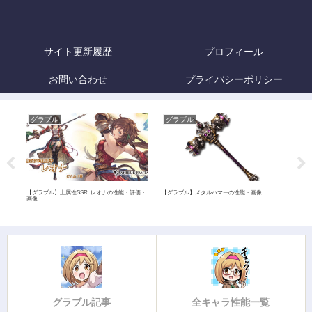
サイト更新履歴
プロフィール
お問い合わせ
プライバシーポリシー
グラブル
グラブル
グ
像
【グラブル】土属性SSR: レオナの性能・評価・
【グラブル】メタルハマーの性能・画像
【グ
画像
グラブル記事
全キャラ性能一覧