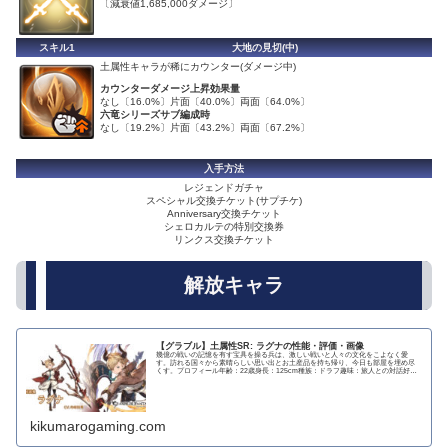
〔減衰値1,685,000ダメージ〕
スキル1
大地の見切(中)
土属性キャラが稀にカウンター(ダメージ中)
カウンターダメージ上昇効果量
なし〔16.0%〕片面〔40.0%〕両面〔64.0%〕
六竜シリーズサブ編成時
なし〔19.2%〕片面〔43.2%〕両面〔67.2%〕
入手方法
レジェンドガチャ
スペシャル交換チケット(サプチケ)
Anniversary交換チケット
シェロカルテの特別交換券
リンクス交換チケット
解放キャラ
【グラブル】土属性SR: ラグナの性能・評価・画像
幾億の戦いの記憶を有す宝具を操る兵は、激しい戦いと人々の文化をこよなく愛
す。訪れる国々から素晴らしい思い出とお土産品を持ち帰り、今日も部屋を埋め尽
くす。プロフィール年齢：22歳身長：125cm種族：ドラフ趣味：旅人との対話好
き：骨付き肉、ミ...
kikumarogaming.com