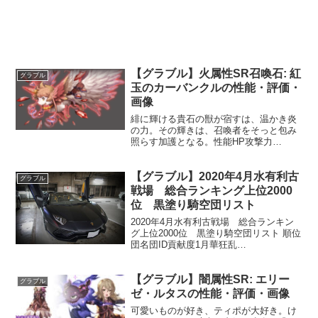
【グラブル】火属性SR召喚石: 紅
グラブル
玉のカーバンクルの性能・評価・
画像
緋に輝ける貴石の獣が宿すは、温かき炎
の力。その輝きは、召喚者をそっと包み
照らす加護となる。性能HP攻撃力
MAXLv33886075召喚紅玉の輝き★★★味
方全体の火属性攻撃30%UP〔召喚枠/効
【グラブル】2020年4月水有利古
果時間: 3ターン〕味方全体の火属性ダメ
グラブル
ージ30...
戦場 総合ランキング上位2000
位 黒塗り騎空団リスト
2020年4月水有利古戦場 総合ランキン
グ上位2000位 黒塗り騎空団リスト 順位
団名団ID貢献度1月華狂乱
1629474733811975662ユズドラシル
164442520960138033しゅわりんどり～
【グラブル】闇属性SR: エリー
みん5252074822576...
グラブル
ゼ・ルタスの性能・評価・画像
可愛いものが好き、ティポが大好き。け