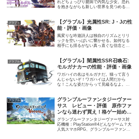
れどちょっぴり臆病で内気な少女。恐れ
を抱きながらも新しい世界を見つめるそ
の瞳が、不思議な冒険の果てに見つけた
のは新しい友達。その出会いは、更なる
【グラブル】光属性SR: J・Jの性
勇気とぬくもりを彼女にくれた。プロフ
グラブル
ィール年齢：12歳身長：...
能・評価・画像
風変りな吟遊詩人は独自のリズムとリリ
ックを空いっぱいに響かせる。如何なる
相手にも揺るがない真っ直ぐな信念と、
軽快なラップは荒む子供達の救いとな
り、ファータグランデ空域の貧困と退廃
【グラブル】闇属性SSR召喚石:
を塗りつぶす。プロフィール年齢：24歳
グラブル
身長：170cm種族：ヒ...
モルガナカーの性能・評価・画像
ワガハイの名はモルガナだ。猫って言う
んじゃないぞ！ワガハイは人間だから
な！こんな姿だからって見縊るなよ。困
った時はいつでもワガハイを呼べ！とっ
ておきの姿で参上しよう！なに、気にな
グランブルーファンタジーヴァー
るか？ふっふっふ、ついにこれを見せる
グラブル
時が来てしまったな。もるが...
サス レビュー・評価 原作ファ
ンなら迷わず買え！格ゲー始める
ならこの作品しかありえない！
グランブルーファンタジーヴァーサス対
応機種：PlayStation®4どんなゲーム？大
人気スマホRPG、グランブルーファンタ
ジー。家ゲーオンリーの人でも圧倒的な