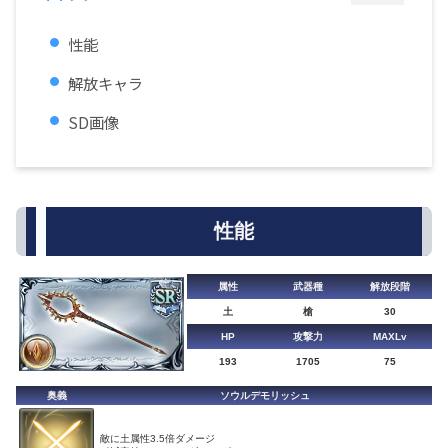
性能
解放キャラ
SD画像
性能
属性
武器種
解放段階
土
槍
30
HP
攻撃力
MAXLv
193
1705
75
奥義
ソウルデモリッシュ
敵に土属性3.5倍ダメージ