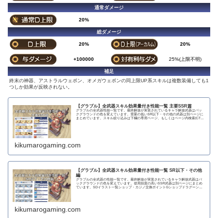
通常ダメージ
20%
総ダメージ
20%
20%
+100000
25%(上限不明)
補足
終末の神器、アストラルウェポン、オメガウェポンの同上限UP系スキルは複数装備しても1
つしか効果が反映されない。
【グラブル】全武器スキル効果量付き性能一覧 主要SSR篇
グラブルの全武器性能一覧です。最終解放が実装されているキャラ解放武器はバッ
クグラウンドの色を変えています。需要の低いSR以下・その他の武器は別ページに
まとめています。スキル絞り込みは下欄の専用ページ、もしくはページ内検索(CTRL
＋F)で〇...
kikumarogaming.com
【グラブル】全武器スキル効果量付き性能一覧 SR以下・その他
編
グラブルの全武器の性能一覧です。最終解放が実装されているキャラ解放武器はバ
ックグラウンドの色を変えています。使用頻度の高いSSR武器は別ページにまとめ
ています。SDイラスト一覧ショップ・カジノ交換ポイントGショップドラグーンラ
ンス 攻撃力...
kikumarogaming.com