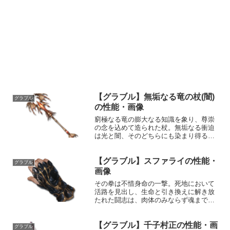
【グラブル】無垢なる竜の杖(闇)
グラブル
の性能・画像
窮極なる竜の膨大なる知識を象り、尊崇
の念を込めて造られた杖。無垢なる衝迫
は光と闇、そのどちらにも染まり得る。
万物流転、破壊は再生と渾然一体とな
り、此の世の全てを凌駕せしめん。性能
【グラブル】スファライの性能・
属性武器種解放段階闇杖HP攻撃力
グラブル
MAXLv2702162100...
画像
その拳は不惜身命の一撃。死地において
活路を見出し、生命と引き換えに解き放
たれた闘志は、肉体のみならず魂までを
も穿つ。性能属性武器種解放段階土格闘
HP攻撃力MAXLv3022827150奥義トライ
【グラブル】千子村正の性能・画
ロック・スマッシュ敵に土属性4.0倍ダメ
グラブル