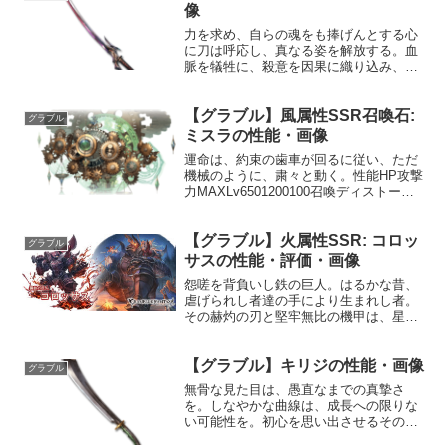
ージ〔...
像
力を求め、自らの魂をも捧げんとする心
に刀は呼応し、真なる姿を解放する。血
脈を犠牲に、殺意を因果に織り込み、幾
星霜を超えようとも復讐を完遂させる。
性能属性武器種解放段階闇刀HP攻撃力
【グラブル】風属性SSR召喚石:
MAXLv1752563100奥義臨兵闘者皆陣列
グラブル
在前敵に闇属...
ミスラの性能・画像
運命は、約束の歯車が回るに従い、ただ
機械のように、粛々と動く。性能HP攻撃
力MAXLv6501200100召喚ディストーシ
ョンフィールド☆☆☆敵全体に敵の弱体
効果の数に応じて風属性ダメージ使用間
【グラブル】火属性SSR: コロッ
隔: 9ターン★★★敵全体に敵の弱体効果
グラブル
の数に...
サスの性能・評価・画像
怨嗟を背負いし鉄の巨人。はるかな昔、
虐げられし者達の手により生まれし者。
その赫灼の刃と堅牢無比の機甲は、星の
力に抗い、仇敵どもを討ち滅ぼさんがた
めに。しかし己の強大すぎる力が故に倒
【グラブル】キリジの性能・画像
れる。そして地の底で朽ち果てて幾星
グラブル
霜、魔法使いと弟子との奇遇...
無骨な見た目は、愚直なまでの真摯さ
を。しなやかな曲線は、成長への限りな
い可能性を。初心を思い出させるその刀
身を携え、兵士は今一度自らの信念とと