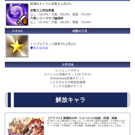
闇属性キャラの攻撃力上昇(大)
攻撃力上昇効果量
なし〔18.0%〕片面〔45.0%〕両面〔72.0%〕
六竜シリーズサブ編成時
なし〔21.6%〕片面〔48.6%〕両面〔75.6%〕
スキル2
凶獣の三爪
トリプルアタック確率7%上昇(大)
◆主人公のみ
入手方法
レジェンドガチャ
スペシャル交換チケット(サプチケ)
Anniversary交換チケット
シェロカルテの特別交換券
リンクス交換チケット
解放キャラ
【グラブル】闇属性SSR: ケルベロスの性能・評価・画像
打ち捨てられた魔法陣より現れしは、三つ首を持つ冥府の監視者。己が使命に忠を
尽くしながらも、またとない機会を楽しむべく、目新しき世界をそぞろ歩く。プロ
フィール年齢：不明身長：175cm種族：星晶獣趣味：外をお散歩すること好き：お
食事苦手：お仕...