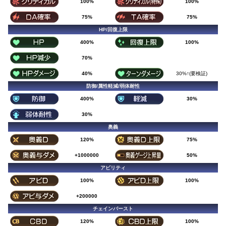
100%
100%
75%
75%
HP/回復上限
400%
100%
70%
40%
30%↑(要検証)
防御/属性軽減/弱体耐性
400%
30%
30%
奥義
120%
75%
+1000000
50%
アビリティ
100%
100%
+200000
チェインバースト
120%
100%