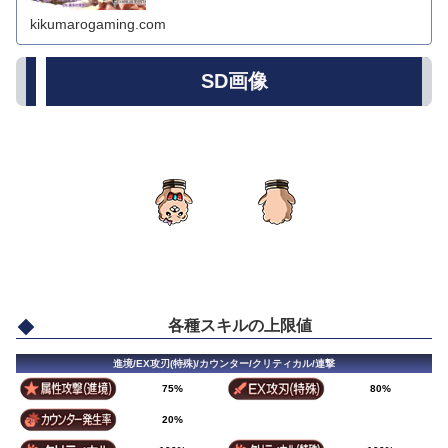
kikumarogaming.com
SD画像
各種スキルの上限値
進境/EX攻刃(特殊)/カウンター/クリティカル/連撃
75%
80%
20%