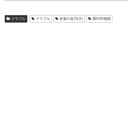
グラブル
グラブル
奈落の攻刃(大)
闇SSR格闘