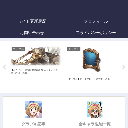
サイト更新履歴
プロフィール
お問い合わせ
プライバシーポリシー
グラブル
グラブル
グ
【グラブル】光属性SSR召喚石: ヘクトルの性
能・評価・画像
の性
【グラブル】ビートプレートの性能・画像
【グ
能・
グラブル記事
全キャラ性能一覧