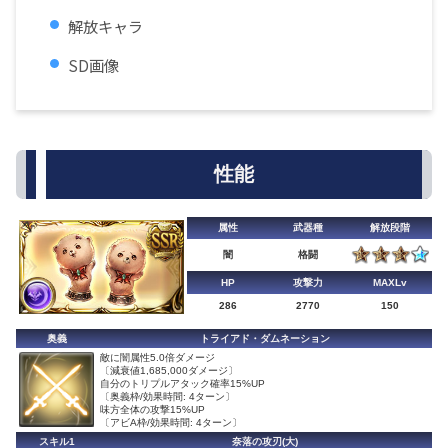
解放キャラ
SD画像
性能
属性
武器種
解放段階
闇
格闘
HP
攻撃力
MAXLv
286
2770
150
奥義
トライアド・ダムネーション
敵に闇属性5.0倍ダメージ
〔減衰値1,685,000ダメージ〕
自分のトリプルアタック確率15%UP
〔奥義枠/効果時間: 4ターン〕
味方全体の攻撃15%UP
〔アビA枠/効果時間: 4ターン〕
スキル1
奈落の攻刃(大)