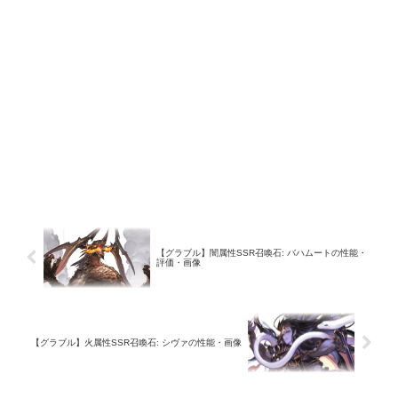
【グラブル】闇属性SSR召喚石: バハムートの性能・
評価・画像
【グラブル】火属性SSR召喚石: シヴァの性能・画像