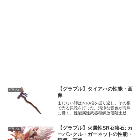
【グラブル】タイアハの性能・画
グラブル
像
まじない師は木の根を掘り返し、その根
で光る貝殻を打った。清浄な音色が海岸
に響く。性能属性武器種解放段階土杖
15HP攻撃力MAXLv13096550奥義ショッ
ク敵に土属性3.5倍ダメージ〔減衰値
【グラブル】火属性SR召喚石: カ
1,685,000ダメージ〕スキル1土の攻刃
グラブル
(小...
ーバンクル・ガーネットの性能・