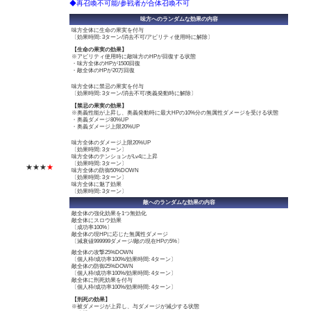
◆再召喚不可能/参戦者が合体召喚不可
味方へのランダムな効果の内容
味方全体に生命の果実を付与
〔効果時間: 3ターン/消去不可/アビリティ使用時に解除〕
【生命の果実の効果】
※アビリティ使用時に敵味方のHPが回復する状態
・味方全体のHPが1500回復
・敵全体のHPが20万回復
味方全体に禁忌の果実を付与
〔効果時間: 3ターン/消去不可/奥義発動時に解除〕
【禁忌の果実の効果】
※奥義性能が上昇し、奥義発動時に最大HPの10%分の無属性ダメージを受ける状態
・奥義ダメージ80%UP
・奥義ダメージ上限20%UP
味方全体のダメージ上限20%UP
〔効果時間: 3ターン〕
味方全体のテンションがLv4に上昇
〔効果時間: 3ターン〕
★★★
★
味方全体の防御50%DOWN
〔効果時間: 3ターン〕
味方全体に魅了効果
〔効果時間: 3ターン〕
敵へのランダムな効果の内容
敵全体の強化効果を1つ無効化
敵全体にスロウ効果
〔成功率100%〕
敵全体の現HPに応じた無属性ダメージ
〔減衰値999999ダメージ/敵の現在HPの5%〕
敵全体の攻撃25%DOWN
〔個人枠/成功率100%/効果時間: 4ターン〕
敵全体の防御25%DOWN
〔個人枠/成功率100%/効果時間: 4ターン〕
敵全体に刑死効果を付与
〔個人枠/成功率100%/効果時間: 4ターン〕
【刑死の効果】
※被ダメージが上昇し、与ダメージが減少する状態