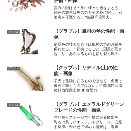
評価・画像
貴石の獣はその身に様々な色をまとう。
緋色の輝きは炎の力をその身に宿し、召
喚者を守護する。 性能HP攻撃力
MAXLv514130075召喚スカーレットブラ
イト☆☆☆味方全体の火属性攻撃
【グラブル】風司の琴の性能・画
25%UP〔召喚枠/効果時間: 3ターン〕味
グラブル
方全体の火属性...
像
翡翠色の壮美な造形は風神の力の片鱗を
伺わせる。一節奏でるごとに烈風が巻き
起こり、あらゆるものを切り裂く風の中
に星の獣を閉じ込める。性能属性武器種
解放段階風楽器10HP攻撃力
【グラブル】リディル(土)の性
MAXLv131121575奥義烈風敵に風属性3.5
グラブル
倍ダメージ〔減衰...
能・画像
栄光は孤独に在るものではなく、名誉は
孤高に輝くものではない。性能属性武器
種解放段階土剣HP攻撃力
MAXLv2753300200奥義星河一天敵に土
属性5.5倍ダメージ〔減衰値1,685,000ダ
【グラブル】エメラルドグリーン
メージ〕剣気が付与されている時、剣気
グラブル
を5回復スキ...
ブレードの性能・画像
光り輝くステージで可憐に踊る歌姫を、
彩るは美しいエメラルドグリーン。心躍
る旋律に合わせて煌めく情景は、歌姫の