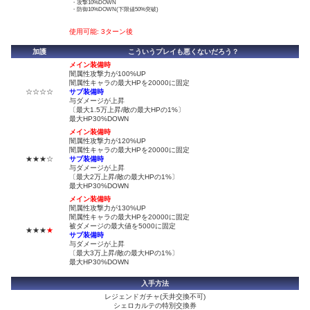
・攻撃10%DOWN
・防御10%DOWN(下限値50%突破)
使用可能: 3ターン後
加護
こういうプレイも悪くないだろう？
メイン装備時
闇属性攻撃力が100%UP
闇属性キャラの最大HPを20000に固定
☆☆☆☆
サブ装備時
与ダメージが上昇
〔最大1.5万上昇/敵の最大HPの1%〕
最大HP30%DOWN
メイン装備時
闇属性攻撃力が120%UP
闇属性キャラの最大HPを20000に固定
★★★☆
サブ装備時
与ダメージが上昇
〔最大2万上昇/敵の最大HPの1%〕
最大HP30%DOWN
メイン装備時
闇属性攻撃力が130%UP
闇属性キャラの最大HPを20000に固定
被ダメージの最大値を5000に固定
★★★
★
サブ装備時
与ダメージが上昇
〔最大3万上昇/敵の最大HPの1%〕
最大HP30%DOWN
入手方法
レジェンドガチャ(天井交換不可)
シェロカルテの特別交換券