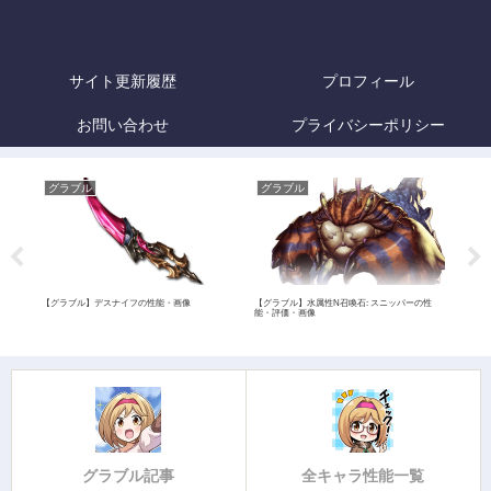
サイト更新履歴
プロフィール
お問い合わせ
プライバシーポリシー
グラブル
グラブル
グ
マイム
【グラブル】デスナイフの性能・画像
【グラブル】水属性N召喚石: スニッパーの性
【グ
能・評価・画像
グラブル記事
全キャラ性能一覧