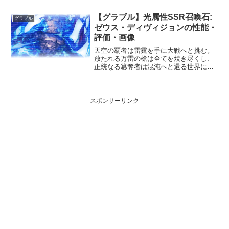
魂を震わせる。性能属性武器種解放段階
風短剣10HP攻撃力MAXLv130116275奥義
【グラブル】光属性SSR召喚石:
コーリングアイドル敵に風属性3.5倍ダメ
グラブル
ージ...
ゼウス・ディヴィジョンの性能・
評価・画像
天空の覇者は雷霆を手に大戦へと挑む。
放たれる万雷の槍は全てを焼き尽くし、
正統なる簒奪者は混沌へと還る世界に新
たな秩序として君臨する。声優：柴田秀
勝性能HP攻撃力MAXLv9242300150召喚
天穿つ神罰の雷霆☆☆☆☆敵全体に光属
性ダメージ...
スポンサーリンク