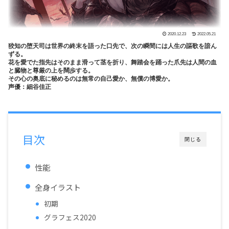
2020.12.23
2022.05.21
狡知の堕天司は世界の終末を語った口先で、次の瞬間には人生の謳歌を諳ん
ずる。
花を愛でた指先はそのまま滑って茎を折り、舞踏会を踊った爪先は人間の血
と臓物と尊厳の上を闊歩する。
その心の奥底に秘めるのは無常の自己愛か、無償の博愛か。
声優：細谷佳正
目次
閉じる
性能
全身イラスト
初期
グラフェス2020