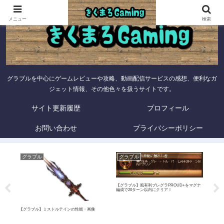
メニュー
検索
グラブルを中心にゲームレビューや攻略、動画配信サービスの感想、便利なガ
ジェット情報、その他色々を扱うサイトです。
サイト更新履歴
プロフィール
お問い合わせ
プライバシーポリシー
グラブル
グラブル
グ
【グラブル】風有利ブレグラPROUD+をマグナ
編成で20ターン以内にクリア！
画像
【グラブル】ミストルテインの性能・画像
【グ