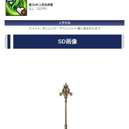
最大HP上昇効果量
なし〔12.0%〕
入手方法
イベント: ダンシング・アベンジャー 瞳に炎を灯らせて
SD画像