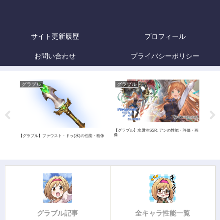
サイト更新履歴
プロフィール
お問い合わせ
プライバシーポリシー
グラブル
グラブル
グ
【グラブル】水属性SSR: アンの性能・評価・画
像
【グラブル】ファウスト・ドゥ(水)の性能・画像
【グ
グラブル記事
全キャラ性能一覧