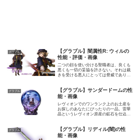
【グラブル】闇属性R: ウィルの
グラブル
性能・評価・画像
二つの顔を使い分ける聖職者は、良くも
悪くも一切の妥協を許さない。それは裁
きを受ける悪人にとっては脅威であり、
寵愛を受ける魔物にとってもまた脅威で
ある。プロフィール年齢：23歳身長：
【グラブル】サンダードームの性
168cm種族：ヒューマン趣味：魔物研
グラブル
究、罪人を裁くこと好き...
能・画像
レヴィオンでのワンランク上のお土産を
お探しのあなたにぴったりの一品。雷華
晶というレヴィオン原産の鉱石を仕込ん
だこちらは、なんと魔力を込めるだけで
雷を起こせる驚きの置物。中の模型は自
【グラブル】リディル(闇)の性
由ですので、手作り体験コースを受けれ
グラブル
ばあなただけのサンダード...
能・画像