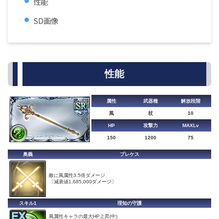
性能
SD画像
性能
属性
武器種
解放段階
風
杖
10
HP
攻撃力
MAXLv
150
1200
75
奥義
プレケス
敵に風属性3.5倍ダメージ
〔減衰値1,685,000ダメージ〕
スキル1
理知の守護
風属性キャラの最大HP上昇(中)