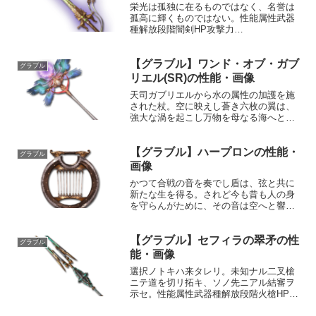
栄光は孤独に在るものではなく、名誉は
孤高に輝くものではない。性能属性武器
種解放段階闇剣HP攻撃力
MAXLv2753300200奥義星河一天敵に闇
属性5.5倍ダメージ〔減衰値1,685,000ダ
【グラブル】ワンド・オブ・ガブ
メージ〕剣気が付与されている時、剣気
グラブル
を5回復スキ...
リエル(SR)の性能・画像
天司ガブリエルから水の属性の加護を施
された杖。空に映えし蒼き六枚の翼は、
強大な渦を起こし万物を母なる海へと還
す。夢幻と共に遥か蒼天の果てを目指せ
ば、更なる加護が降り注ぐだろう。性能
【グラブル】ハープロンの性能・
属性武器種解放段階水杖HP攻撃力
グラブル
MAXLv175132575...
画像
かつて合戦の音を奏でし盾は、弦と共に
新たな生を得る。されど今も昔も人の身
を守らんがために、その音は空へと響き
渡る。性能属性武器種解放段階土楽器
1HP攻撃力MAXLv137116575奥義永眠の
【グラブル】セフィラの翠矛の性
ララバイ敵に土属性3.5倍ダメージ〔減衰
グラブル
値1,6...
能・画像
選択ノトキハ来タレリ。未知ナル二叉槍
ニテ道を切リ拓キ、ソノ先ニアル結審ヲ
示セ。性能属性武器種解放段階火槍HP攻
撃力MAXLv2782503150奥義フォービド