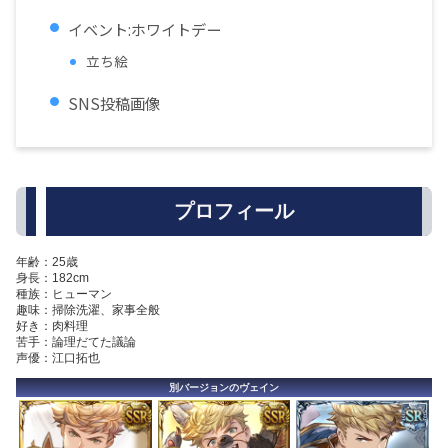
イベント:ホワイトデー
立ち絵
SNS投稿画像
プロフィール
年齢：25歳
身長：182cm
種族：ヒューマン
趣味：掃除洗濯、家事全般
好き：肉料理
苦手：論理だてた議論
声優：江口拓也
別バージョンのヴェイン