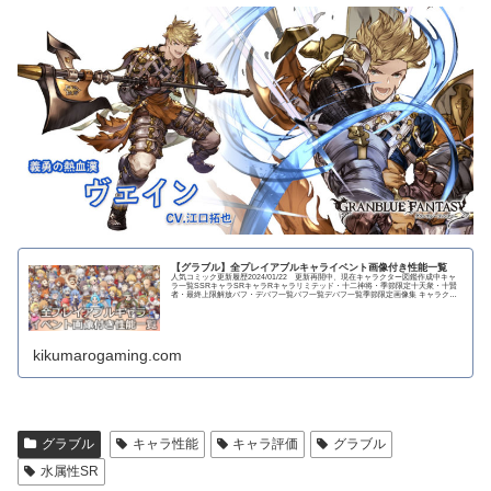
【グラブル】全プレイアブルキャライベント画像付き性能一覧
人気コミック更新履歴2024/01/22 更新再開中、現在キャラクター図鑑作成中キャ
ラ一覧SSRキャラSRキャラRキャラリミテッド・十二神将・季節限定十天衆・十賢
者・最終上限解放バフ・デバフ一覧バフ一覧デバフ一覧季節限定画像集 キャラクタ
ー...
kikumarogaming.com
グラブル
キャラ性能
キャラ評価
グラブル
水属性SR