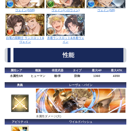
ヴェイン(ハロウィン)
ヴェイン(SSR)
ヴェイン(SR)
水着ランスロット&水着ヴェ
白竜の双騎士 ランスロット&
イン
ヴェイン
性能
属性レア
種族
得意武器
タイプ
最大HP
最大ATK
水属性SR
ヒューマン
槍/斧
防御
1360
4350
奥義
レーヴェ・バイン
水属性ダメージ(大)
アビリティ1
ワイルドバッシュ