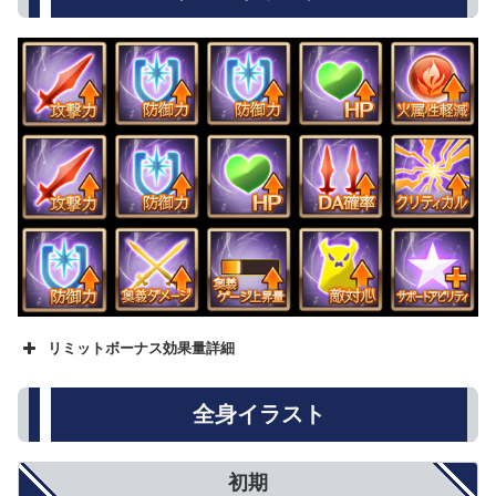
リミットボーナス効果量詳細
名称
★
★★
★★★
攻撃力
500
800
1000
全身イラスト
防御力
5%
8%
10%
HP
250
500
750
回復性能
10%
15%
20%
初期
アビリティダメージ
10%
15%
20%