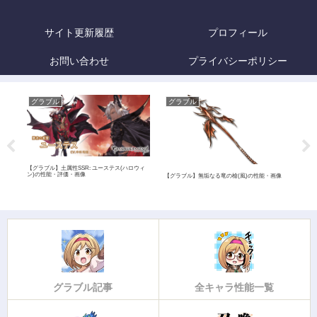
サイト更新履歴
プロフィール
お問い合わせ
プライバシーポリシー
グラブル
グラブル
グ
【グラブル】土属性SSR: ユーステス(ハロウィ
ン)の性能・評価・画像
【グラブル】無垢なる竜の槍(風)の性能・画像
【グラ
価・
グラブル記事
全キャラ性能一覧