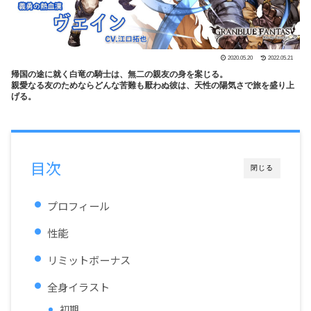
2020.05.20
2022.05.21
帰国の途に就く白竜の騎士は、無二の親友の身を案じる。
親愛なる友のためならどんな苦難も厭わぬ彼は、天性の陽気さで旅を盛り上
げる。
目次
閉じる
プロフィール
性能
リミットボーナス
全身イラスト
初期