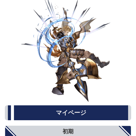
渾身
小(3％〜1％)
中(4.5％〜1.5％)
大(6％〜2％)
マイページ
初期