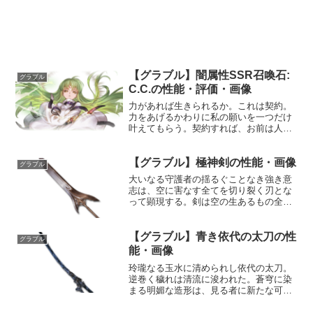
【グラブル】闇属性SSR召喚石:
グラブル
C.C.の性能・評価・画像
力があれば生きられるか。これは契約。
力をあげるかわりに私の願いを一つだけ
叶えてもらう。契約すれば、お前は人の
世に生きながら、人とは違う理で生きる
ことになる。異なる摂理、異なる時間、
【グラブル】極神剣の性能・画像
異なる命。王の力はお前を孤独にする。
グラブル
その覚悟があるのなら……...
大いなる守護者の揺るぐことなき強き意
志は、空に害なす全てを切り裂く刃とな
って顕現する。剣は空の生あるもの全て
を守護し、永遠の安寧の日々を授ける。
性能属性武器種解放段階土剣HP攻撃力
MAXLv2302690150奥義絶対魔滅神域敵
【グラブル】青き依代の太刀の性
グラブル
に土属性5....
能・画像
玲瓏なる玉水に清められし依代の太刀。
逆巻く穢れは清流に浚われた。蒼穹に染
まる明媚な造形は、見る者に新たな可能
性を示唆するだろう。性能属性武器種解
放段階水刀1HP攻撃力MAXLv84118575奥