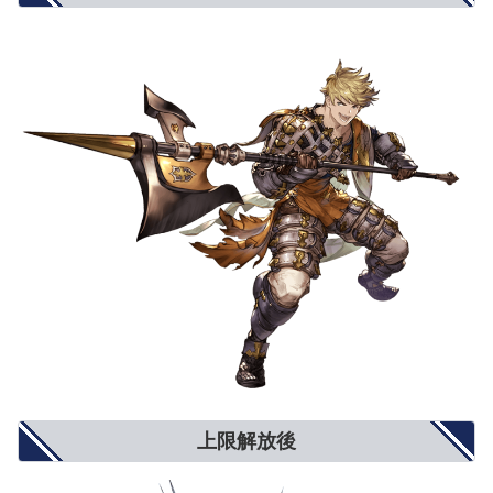
アビリティダメージ上限
5%
8%
10%
対オーバードライブ攻撃
5%
8%
10%
オーバードライブ抑制
5%
8%
10%
弱体耐性
5%
8%
10%
弱体成功率
5%
8%
10%
属性攻撃
5%
8%
10%
属性軽減
2%
4%
5%
奥義ダメージ
10%
15%
20%
奥義ダメージ上限
5%
8%
10%
クリティカル確率
小(12%)
中(20%)
大(25%)
ダブルアタック確率
3%
5%
6%
トリプルアタック確率
2%
4%
5%
奥義ゲージ上昇量
5%
8%
10%
対ブレイク攻撃
5%
8%
10%
モードゲージ減少量
5%
8%
10%
攻撃力+900
攻撃力+1300
攻撃力+1500
攻撃力UP/防御力DOWN
防御力-10%
防御力-15%
防御力-20%
防御力+10%
防御力+15%
防御力+20%
防御力UP/攻撃力DOWN
攻撃力-900
攻撃力-1300
攻撃力-1500
反射発動率UP
2%
4%
5%
回避率UP
1%
2%
3%
敵対心UP
小(+50)
中(+80)
大(+100)
上限解放後
敵対心DOWN
小(-30)
中(-40)
大(-50)
背水
小(1％〜3％)
中(1％〜6％)
大(1％〜9％)