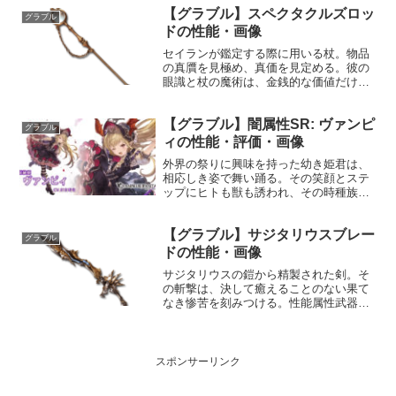
【グラブル】スペクタクルズロッ
義亜空一閃敵に水属性3.5倍ダメージ〔減
グラブル
衰値1...
ドの性能・画像
セイランが鑑定する際に用いる杖。物品
の真贋を見極め、真価を見定める。彼の
眼識と杖の魔術は、金銭的な価値だけで
はなく、品々に込められた想いすらも見
通す。性能属性武器種解放段階光杖10HP
【グラブル】闇属性SR: ヴァンピ
攻撃力MAXLv156117575奥義アイデンテ
グラブル
ィファイ...
ィの性能・評価・画像
外界の祭りに興味を持った幼き姫君は、
相応しき姿で舞い踊る。その笑顔とステ
ップにヒトも獣も誘われ、その時種族を
取り巻く垣根は消える。燦然と輝くその
心は、数多の者達を縛る鎖をも解きほぐ
【グラブル】サジタリウスブレー
した。プロフィール年齢：？？？身長：
グラブル
149cm種族：ヴァンパ...
ドの性能・画像
サジタリウスの鎧から精製された剣。そ
の斬撃は、決して癒えることのない果て
なき惨苦を刻みつける。性能属性武器種
解放段階風剣20HP攻撃力
MAXLv120142075奥義ソニックホライズ
ン敵に風属性3.5倍ダメージ〔減衰値
1,685,000ダメ...
スポンサーリンク