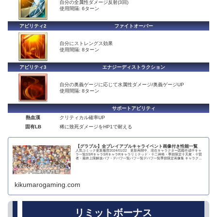
自分の全属性ダメージ反射(3回)
使用間隔: 6ターン
アビリティ2
ファイトオーバー
自分にストレングス効果
使用間隔: 8ターン
アビリティ3
エナジーディストラクション
自分の奥義ゲージに応じて水属性ダメージ/奥義ゲージUP
使用間隔: 8ターン
サポートアビリティ
熱血漢
クリティカル確率UP
固有LB
稀に致死ダメージをHP1で耐える
【グラブル】全プレイアブルキャライベント画像付き性能一覧
人気コミック更新履歴2024/01/22 更新再開中、現在キャラクター図鑑作成中キャ
ラ一覧SSRキャラSRキャラRキャラリミテッド・十二神将・季節限定十天衆・十賢
者・最終上限解放バフ・デバフ一覧バフ一覧デバフ一覧季節限定画像集 キャラクタ
ー...
kikumarogaming.com
リミットボーナス