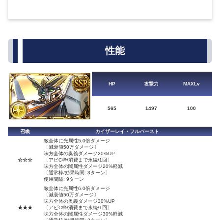
性能
HP
攻撃力
MAXLv
565
1497
100
召喚
カイザーレイ・フルバースト
敵全体に光属性5.0倍ダメージ
〔減衰値50万ダメージ〕
味方全体の奥義ダメージ20%UP
☆☆☆
〔アビC枠/消費まで永続/1回〕
味方全体の闇属性ダメージ20%軽減
〔通常枠/効果時間: 3ターン〕
使用間隔: 9ターン
敵全体に光属性6.0倍ダメージ
〔減衰値50万ダメージ〕
味方全体の奥義ダメージ30%UP
★★★
〔アビC枠/消費まで永続/1回〕
味方全体の闇属性ダメージ30%軽減