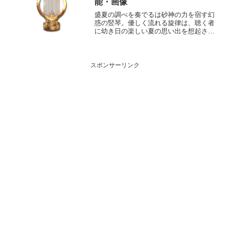
能・画像
盛夏の調べを奏でるは砂神の力を宿す幻
惑の竪琴。優しく流れる旋律は、聴く者
に幼き日の楽しい夏の思い出を想起させ
る。性能属性武器種解放段階土楽器20HP
攻撃力MAXLv179156075奥義レクイエム
敵に土属性3.5倍ダメージ〔減衰値
1,685...
スポンサーリンク