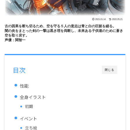
2021.01.14
2022.05.21
古の因果を断ち切るため、空を守る５人の意志は青と白の巨躯を繰る。
闇の炎をまとった剣の一撃は黒き理を両断し、未来ある子供達のために蒼き
空を取り戻す。
声優：関智一
目次
閉じる
性能
全身イラスト
初期
イベント
立ち絵