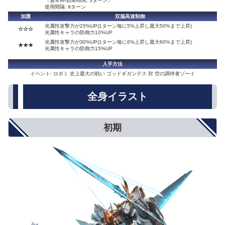
〔通常枠/効果時間: 3ターン〕
使用間隔: 9ターン
加護
双脳高速制御
光属性攻撃力が25%UP(1ターン毎に5%上昇し最大50%まで上昇)
☆☆☆
光属性キャラの防御力10%UP
光属性攻撃力が30%UP(1ターン毎に6%上昇し最大60%まで上昇)
★★★
光属性キャラの防御力15%UP
入手方法
イベント: ロボミ 史上最大の戦い ゴッドギガンテス 対 空の調停者ゾーイ
全身イラスト
初期