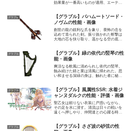
効果量が一番高いものが適用、エーテリ
アルプラスの与ダメージ上昇もこの枠な
のでこの枠のバフ持ちのキャラにとって
【グラブル】バハムートソード・
与ダメ+はほぼ無駄になるので注意。通常
グラブル
枠上書き強度あり。...
ノヴムの性能・画像
創世の龍の鋭利な爪を象り、畏怖の念を
込めて造られた剣。振り抜かれた斬撃は
大地の芯を抉り取り、遥かなる空の底へ
叩き墜とす。性能属性武器種解放段階闇
剣HP攻撃力MAXLv2052470100奥義レギ
【グラブル】緑の依代の竪琴の性
ンレイヴ敵に闇属性4.0倍ダメージ〔減衰
グラブル
値1,...
能・画像
爽涼なる軟風に清められし依代の竪琴。
蝕み続けた錆と業は清風に掃われた。思
い和ませる深緑の身は、触れた者に秘め
られた力を想像させるだろう。性能属性
武器種解放段階風楽器1HP攻撃力
【グラブル】風属性SSR: 水着ジ
MAXLv10798575奥義レクイエム敵に風属
グラブル
性3.5倍ダメー...
ャンヌダルクの性能・評価・画像
聖乙女は頼りない衣装に戸惑いながら、
その足を水に浸す。清流は日々の戦いを
遠くへ押しやり、仲間達との心躍る時間
をもたらした。けれど聖乙女の胸には、
罪悪感が忍び寄る。未だ啓示を果たさぬ
【グラブル】さざ波の砂弦の性
身で、このような時間を得て許されるの
グラブル
か、と……プロフィール年...