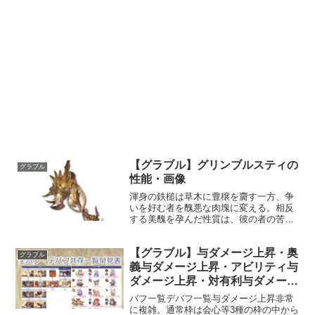
【グラブル】グリンブルスティの
グラブル
性能・画像
渾身の鉄槌は草木に豊穣を齎す一方、争
いを好む者を醜悪な肉塊に変える。相反
する美醜を孕んだ性質は、彼の者の苦し
み抜いた葛藤の反映なのかもしれない。
性能属性武器種解放段階風斧HP攻撃力
【グラブル】与ダメージ上昇・奥
MAXLv1522826100奥義フレイ・イン・
グラブル
フロディ敵に...
義与ダメージ上昇・アビリティ与
ダメージ上昇・対有利与ダメージ
UPの共存一覧早見表
バフ一覧デバフ一覧与ダメージ上昇非常
に複雑。通常枠は会心等3種の枠の中から