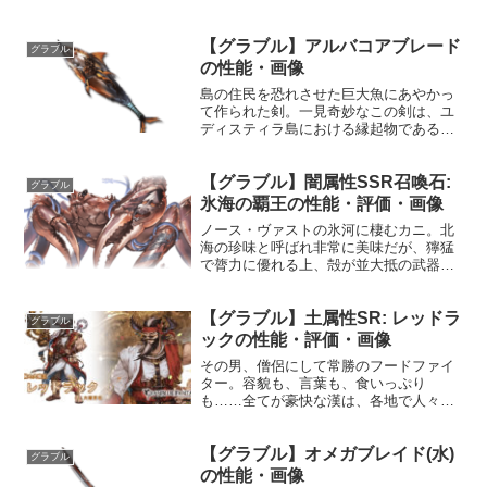
【グラブル】アルバコアブレード
グラブル
の性能・画像
島の住民を恐れさせた巨大魚にあやかっ
て作られた剣。一見奇妙なこの剣は、ユ
ディスティラ島における縁起物である。
性能属性武器種解放段階闇剣HP攻撃力
MAXLv1692045100奥義トゥンヌスブリ
【グラブル】闇属性SSR召喚石:
ッツ敵に闇属性4.0倍ダメージ〔減衰値
グラブル
1,685...
氷海の覇王の性能・評価・画像
ノース・ヴァストの氷河に棲むカニ。北
海の珍味と呼ばれ非常に美味だが、獰猛
で膂力に優れる上、殻が並大抵の武器で
は貫けない程に硬く漁獲は困難である。
同種間の縄張り争いは苛烈で、巨大な個
【グラブル】土属性SR: レッドラ
体が生まれると周囲から他の個体が一掃
グラブル
されてしまうことがあると...
ックの性能・評価・画像
その男、僧侶にして常勝のフードファイ
ター。容貌も、言葉も、食いっぷり
も……全てが豪快な漢は、各地で人々の
熱狂を呼ぶ。大喰らいのなまぐさ坊主の
素顔は果たして……？漢は、その秘めた
【グラブル】オメガブレイド(水)
過去は語らぬままに、今日も高らかに勝
グラブル
利の雄叫びを上げる。プロフィ...
の性能・画像