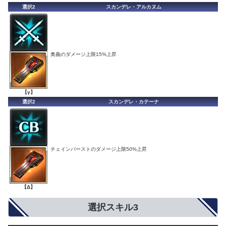
選択2
スカンデレ・アルカヌム
奥義のダメージ上限15%上昇
【γ】
選択2
スカンデレ・カテーナ
チェインバーストのダメージ上限50%上昇
【Δ】
選択スキル3