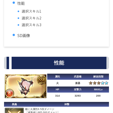
性能
選択スキル1
選択スキル2
選択スキル3
SD画像
性能
属性
武器種
解放段階
火
楽器
HP
攻撃力
MAXLv
314
3293
200
奥義
神撃
敵に火属性6.5倍ダメージ
〔減衰値1,685,000ダメージ〕