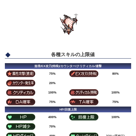
各種スキルの上限値
進境/EX攻刃(特殊)/カウンター/クリティカル/連撃
75%
80%
20%
100%
100%
75%
75%
HP/回復上限
400%
100%
70%
40%
30%↑(要検証)