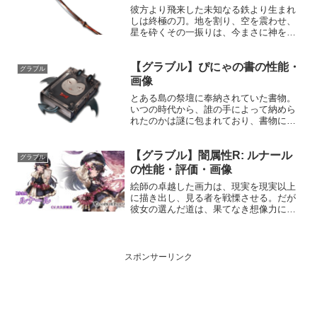
彼方より飛来した未知なる鉄より生まれ
しは終極の刀。地を割り、空を震わせ、
星を砕くその一振りは、今まさに神をも
撃たん。性能属性武器種解放段階水刀HP
攻撃力MAXLv2404191200奥義神撃敵に
【グラブル】ぴにゃの書の性能・
水属性6.5倍ダメージ〔減衰値1,685,00...
グラブル
画像
とある島の祭壇に奉納されていた書物。
いつの時代から、誰の手によって納めら
れたのかは謎に包まれており、書物には
紙のお金や白黒のボールを蹴る遊戯など
空の世界の物とは思えないような情報も
【グラブル】闇属性R: ルナール
記されている。書物の力を使いこなすた
グラブル
めには、かの生物たちのよ...
の性能・評価・画像
絵師の卓越した画力は、現実を現実以上
に描き出し、見る者を戦慄させる。だが
彼女の選んだ道は、果てなき想像力によ
る耽美な世界。鳥が羽ばたくように今、
想像の羽を空へと伸ばさんとする。プロ
フィール年齢：22歳身長：94cm種族：ハ
ーヴィン趣味：夜更...
スポンサーリンク