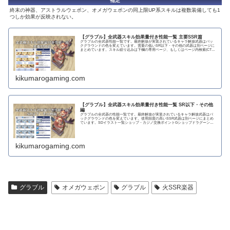
補足
終末の神器、アストラルウェポン、オメガウェポンの同上限UP系スキルは複数装備しても1
つしか効果が反映されない。
【グラブル】全武器スキル効果量付き性能一覧 主要SSR篇
グラブルの全武器性能一覧です。最終解放が実装されているキャラ解放武器はバッ
クグラウンドの色を変えています。需要の低いSR以下・その他の武器は別ページに
まとめています。スキル絞り込みは下欄の専用ページ、もしくはページ内検索(CTRL
＋F)で〇...
kikumarogaming.com
【グラブル】全武器スキル効果量付き性能一覧 SR以下・その他
編
グラブルの全武器の性能一覧です。最終解放が実装されているキャラ解放武器はバ
ックグラウンドの色を変えています。使用頻度の高いSSR武器は別ページにまとめ
ています。SDイラスト一覧ショップ・カジノ交換ポイントGショップドラグーンラ
ンス 攻撃力...
kikumarogaming.com
グラブル
オメガウェポン
グラブル
火SSR楽器