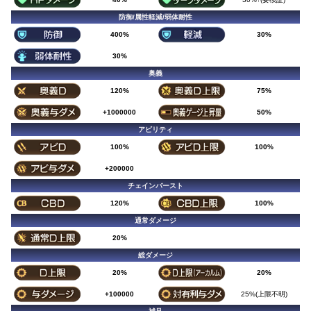
防御/属性軽減/弱体耐性
400%
30%
30%
奥義
120%
75%
+1000000
50%
アビリティ
100%
100%
+200000
チェインバースト
120%
100%
通常ダメージ
20%
総ダメージ
20%
20%
+100000
25%(上限不明)