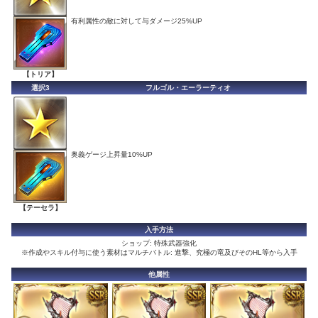
有利属性の敵に対して与ダメージ25%UP
【トリア】
選択3
フルゴル・エーラーティオ
奥義ゲージ上昇量10%UP
【テーセラ】
入手方法
ショップ: 特殊武器強化
※作成やスキル付与に使う素材はマルチバトル: 進撃、究極の竜及びそのHL等から入手
他属性