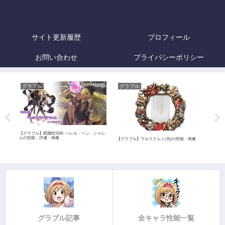
サイト更新履歴
プロフィール
お問い合わせ
プライバシーポリシー
グラブル
グラブル
グ
【グラブル】闇属性SSR: ヘレル・ベン・シャレ
ムの性能・評価・画像
【グラブル】ウルリクムミ(光)の性能・画像
【グラ
能・
グラブル記事
全キャラ性能一覧