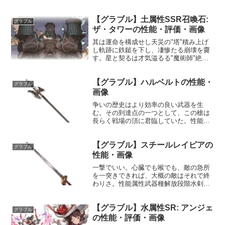
無へ消し去る。性能属性武器種解放段階
闇楽器HP攻撃力MAXLv2662480150奥義
【グラブル】土属性SSR召喚石:
エンピレオ敵に闇属性5.0倍ダメージ〔減
グラブル
衰値1...
ザ・タワーの性能・評価・画像
其は運命を構成せし天災の"塔"積み上げ
し軌跡に鉄鎚を下し、凄惨たる崩壊を齎
す。星と契るは才気溢るる"魔術師"絶え
ぬ創造の果てにあるのは、悲劇か喜劇
か。声優：クリス・ウェルズ性能HP攻撃
【グラブル】ハルベルトの性能・
力MAXLv11332722200召喚バベラスフィ
グラブル
ストS...
画像
争いの歴史はより効率の良い武器を生
む。その到達点の一つとして、この槍は
長らく戦場の頂に君臨していた。性能属
性武器種解放段階風槍15HP攻撃力
MAXLv115104050奥義トゥルースラスト
【グラブル】スチールレイピアの
敵に風属性3.5倍ダメージ〔減衰値
グラブル
1,685,000...
性能・画像
一撃でいい。心臓でも喉でも、敵の急所
を一突きできれば、大概の敵はそれで終
わりさ。性能属性武器種解放段階水剣
10HP攻撃力MAXLv4852040奥義ダブルス
ラッシュ敵に水属性2.0倍ダメージ〔減衰
【グラブル】水属性SR: アンジェ
値1,685,000ダメージ〕入手方法ルピガ...
グラブル
の性能・評価・画像