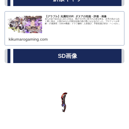
【グラブル】光属性SSR: ダヌアの性能・評価・画像
自らの足で歩きはじめた少女は、再びその手に双子の人形を得る。左手の先から白
く輝く糸は、人形のみならず彼女自身の道の導にもなるのだった。プロフィール年
齢：17歳身長：132cm種族：ドラフ趣味：人形遊び、手影絵遊び好き：ヘンゼルと
グレーテル、...
kikumarogaming.com
SD画像