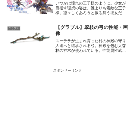
いつかは憧れの王子様のように。少女が
目指す理想の姿は、誰よりも素敵な王子
様。凛々しくあろうと振る舞う彼女だ
が、本当は運命の出会いを信じる夢見る
女の子。プロフィール年齢：16歳身長：
【グラブル】翠枝の弓の性能・画
158cm種族：ヒューマン趣味：剣技を磨
グラブル
くこと、乗馬（本当は...
像
スーテラが生まれ育った村の神殿の守り
人達へと継承される弓。神殿を包む大森
林の神木が使われている。性能属性武器
種解放段階風弓15HP攻撃力
MAXLv160177075奥義影縫い敵に風属性
3.5倍ダメージ〔減衰値1,685,000ダメー
ジ〕スキ...
スポンサーリンク