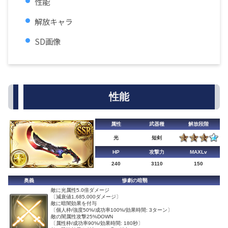
性能
解放キャラ
SD画像
性能
属性
武器種
解放段階
光
短剣
HP
攻撃力
MAXLv
240
3110
150
奥義
惨劇の暗翳
敵に光属性5.0倍ダメージ
〔減衰値1,685,000ダメージ〕
敵に暗闇効果を付与
〔個人枠/強度50%/成功率100%/効果時間: 3ターン〕
敵の闇属性攻撃25%DOWN
〔属性枠/成功率90%/効果時間: 180秒〕