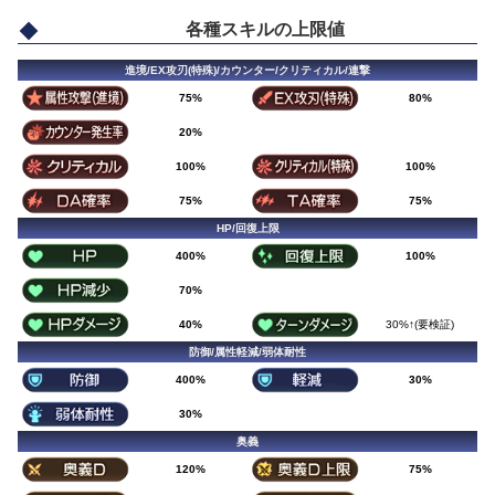
各種スキルの上限値
進境/EX攻刃(特殊)/カウンター/クリティカル/連撃
75%
80%
20%
100%
100%
75%
75%
HP/回復上限
400%
100%
70%
40%
30%↑(要検証)
防御/属性軽減/弱体耐性
400%
30%
30%
奥義
120%
75%