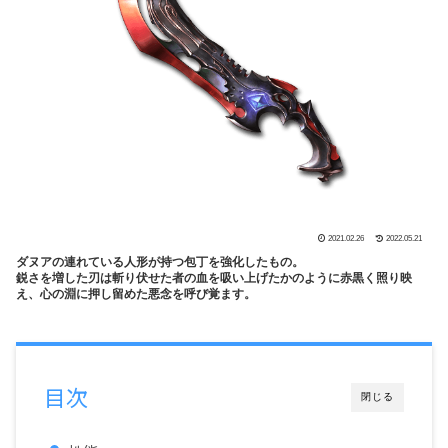
2021.02.26
2022.05.21
ダヌアの連れている人形が持つ包丁を強化したもの。
鋭さを増した刃は斬り伏せた者の血を吸い上げたかのように赤黒く照り映
え、心の淵に押し留めた悪念を呼び覚ます。
目次
閉じる