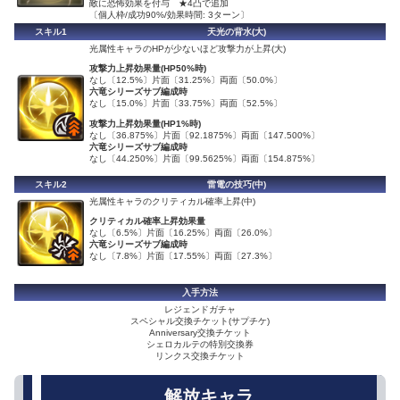
敵に恐怖効果を付与 ★4凸で追加
〔個人枠/成功90%/効果時間: 3ターン〕
スキル1
天光の背水(大)
光属性キャラのHPが少ないほど攻撃力が上昇(大)
攻撃力上昇効果量(HP50%時)
なし〔12.5%〕片面〔31.25%〕両面〔50.0%〕
六竜シリーズサブ編成時
なし〔15.0%〕片面〔33.75%〕両面〔52.5%〕
攻撃力上昇効果量(HP1%時)
なし〔36.875%〕片面〔92.1875%〕両面〔147.500%〕
六竜シリーズサブ編成時
なし〔44.250%〕片面〔99.5625%〕両面〔154.875%〕
スキル2
雷電の技巧(中)
光属性キャラのクリティカル確率上昇(中)
クリティカル確率上昇効果量
なし〔6.5%〕片面〔16.25%〕両面〔26.0%〕
六竜シリーズサブ編成時
なし〔7.8%〕片面〔17.55%〕両面〔27.3%〕
入手方法
レジェンドガチャ
スペシャル交換チケット(サプチケ)
Anniversary交換チケット
シェロカルテの特別交換券
リンクス交換チケット
解放キャラ