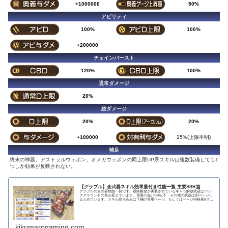
+1000000
50%
アビリティ
100%
100%
+200000
チェインバースト
120%
100%
通常ダメージ
20%
総ダメージ
20%
20%
+100000
25%(上限不明)
補足
終末の神器、アストラルウェポン、オメガウェポンの同上限UP系スキルは複数装備しても1
つしか効果が反映されない。
【グラブル】全武器スキル効果量付き性能一覧 主要SSR篇
グラブルの全武器性能一覧です。最終解放が実装されているキャラ解放武器はバッ
クグラウンドの色を変えています。需要の低いSR以下・その他の武器は別ページに
まとめています。スキル絞り込みは下欄の専用ページ、もしくはページ内検索(CTRL
＋F)で〇...
kikumarogaming.com