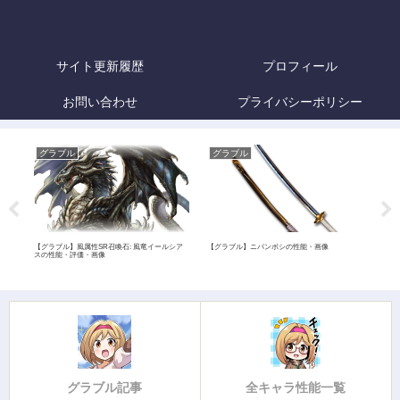
サイト更新履歴
プロフィール
お問い合わせ
プライバシーポリシー
グラブル
グラブル
グ
像
【グラブル】風属性SR召喚石: 風竜イールシア
【グラブル】ニバンボシの性能・画像
【グラ
スの性能・評価・画像
価・
グラブル記事
全キャラ性能一覧