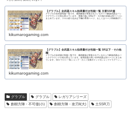
【グラブル】全武器スキル効果量付き性能一覧 主要SSR篇
グラブルの全武器性能一覧です。最終解放が実装されているキャラ解放武器はバッ
クグラウンドの色を変えています。需要の低いSR以下・その他の武器は別ページに
まとめています。スキル絞り込みは下欄の専用ページ、もしくはページ内検索(CTRL
＋F)で〇...
kikumarogaming.com
【グラブル】全武器スキル効果量付き性能一覧 SR以下・その他
編
グラブルの全武器の性能一覧です。最終解放が実装されているキャラ解放武器はバ
ックグラウンドの色を変えています。使用頻度の高いSSR武器は別ページにまとめ
ています。SDイラスト一覧ショップ・カジノ交換ポイントGショップドラグーンラ
ンス 攻撃力...
kikumarogaming.com
グラブル
グラブル
レガリアシリーズ
創樹方陣・不可侵(小)
創樹方陣・攻刃II(大)
土SSR刀