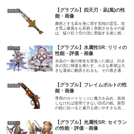
【グラブル】四天刃・凪(風)の性
グラブル
能・画像
粛然とする凪を身に宿す至純の霊宝。吹
き荒ぶ暴風をも容易く恭順させるその姿
は、猛り狂う空の頂に君臨する者に相応
しい。性能属性武器種解放段階風短剣HP
攻撃力MAXLv2432430100奥義四天洛往
【グラブル】水属性SR: リリィの
斬敵に風属性4.5倍ダメージ〔減衰値
グラブル
1,685...
性能・評価・画像
氷晶の一族の使命を背負った姫は、白き
氷の宮に帰還を果たす。小さな希望は大
きな運命に翻弄されるも、その透き通っ
た心は誰にも砕けず、さらなる希望に向
けてより輝き出すのだった。プロフィー
【グラブル】フレイムボルトの性
ル年齢：12歳身長：140cm種族：クリス
グラブル
タニア趣味：あやと...
能・画像
専用のカートリッジに魔力を込め、装填
しなければ使用できない旧式の銃。新型
の銃に比べると威力も使いやすさも劣る
が、一手間かかる工程に魅力と浪漫を覚
え、好んで使用する者が後を絶たないマ
【グラブル】光属性SR: セイラン
ニアックな一品。性能属性武器種解放段
グラブル
階火銃35HP攻撃力MA...
の性能・評価・画像