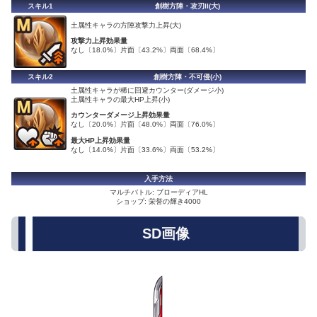
スキル1
創樹方陣・攻刃II(大)
土属性キャラの方陣攻撃力上昇(大)
攻撃力上昇効果量
なし〔18.0%〕片面〔43.2%〕両面〔68.4%〕
スキル2
創樹方陣・不可侵(小)
土属性キャラが稀に回避カウンター(ダメージ小)
土属性キャラの最大HP上昇(小)
カウンターダメージ上昇効果量
なし〔20.0%〕片面〔48.0%〕両面〔76.0%〕
最大HP上昇効果量
なし〔14.0%〕片面〔33.6%〕両面〔53.2%〕
入手方法
マルチバトル: ブローディアHL
ショップ: 栄誉の輝き4000
SD画像