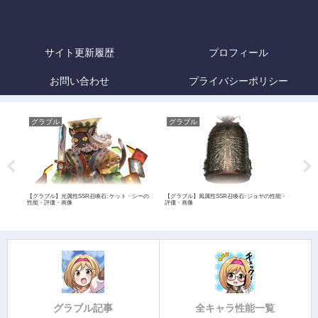
サイト更新履歴
プロフィール
お問い合わせ
プライバシーポリシー
グラブル
グラブル
グ
【グラ
価・
【グラブル】光属性SSR召喚石: ケット・シーの
【グラブル】風属性SSR召喚石: ジョヤの性能・
性能・評価・画像
評価・画像
グラブル記事
全キャラ性能一覧