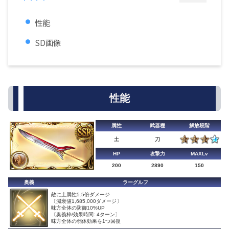
性能
SD画像
性能
属性
武器種
解放段階
土
刀
HP
攻撃力
MAXLv
200
2890
150
奥義
ラーグルフ
敵に土属性5.5倍ダメージ
〔減衰値1,685,000ダメージ〕
味方全体の防御10%UP
〔奥義枠/効果時間: 4ターン〕
味方全体の弱体効果を1つ回復