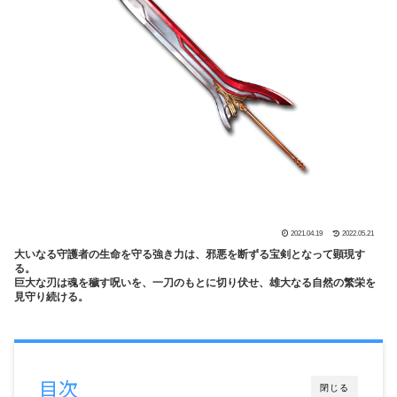
2021.04.19
2022.05.21
大いなる守護者の生命を守る強き力は、邪悪を断ずる宝剣となって顕現す
る。
巨大な刃は魂を穢す呪いを、一刀のもとに切り伏せ、雄大なる自然の繁栄を
見守り続ける。
目次
閉じる