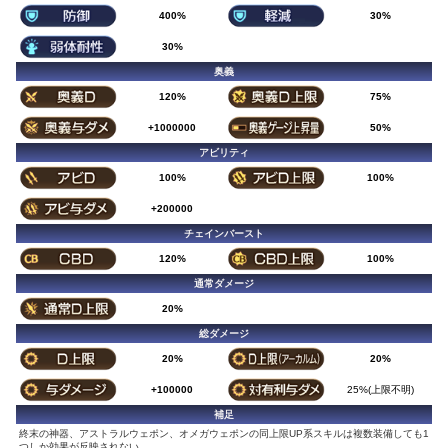
400%
30%
30%
奥義
120%
75%
+1000000
50%
アビリティ
100%
100%
+200000
チェインバースト
120%
100%
通常ダメージ
20%
総ダメージ
20%
20%
+100000
25%(上限不明)
補足
終末の神器、アストラルウェポン、オメガウェポンの同上限UP系スキルは複数装備しても1
つしか効果が反映されない。