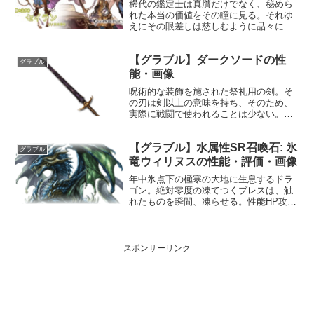
稀代の鑑定士は真贋だけでなく、秘めら
れた本当の価値をその瞳に見る。それゆ
えにその眼差しは慈しむように品々に注
がれ、それらに込められた想いすらも見
通す。プロフィール年齢：不明身長：不
【グラブル】ダークソードの性
明種族：エルーン趣味：不明好き：不明
グラブル
苦手：不明声優：岡本信彦...
能・画像
呪術的な装飾を施された祭礼用の剣。そ
の刃は剣以上の意味を持ち、そのため、
実際に戦闘で使われることは少ない。性
能属性武器種解放段階闇剣20HP攻撃力
MAXLv95117550奥義クロススラッシュ敵
【グラブル】水属性SR召喚石: 氷
に闇属性3.5倍ダメージ〔減衰値1,685,0...
グラブル
竜ウィリヌスの性能・評価・画像
年中氷点下の極寒の大地に生息するドラ
ゴン。絶対零度の凍てつくブレスは、触
れたものを瞬間、凍らせる。性能HP攻撃
力MAXLv516134075召喚氷竜ウィリヌス
召喚☆☆☆敵全体に水属性ダメージ(大)使
用間隔: 9ターン★★★敵全体に水属性ダ
メ...
スポンサーリンク