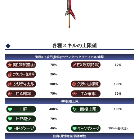
各種スキルの上限値
進境/EX攻刃(特殊)/カウンター/クリティカル/連撃
75%
80%
20%
100%
100%
75%
75%
HP/回復上限
400%
100%
70%
40%
30%↑(要検証)
防御/属性軽減/弱体耐性