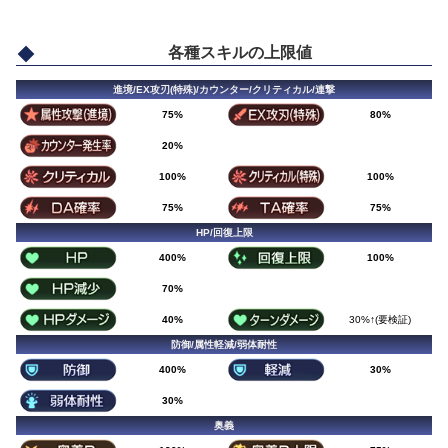
各種スキルの上限値
進境/EX攻刃(特殊)/カウンター/クリティカル/連撃
75%
80%
20%
100%
100%
75%
75%
HP/回復上限
400%
100%
70%
40%
30%↑(要検証)
防御/属性軽減/弱体耐性
400%
30%
30%
奥義