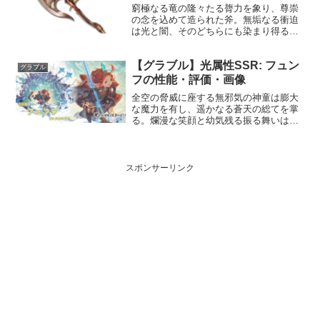
窮極なる竜の隆々たる膂力を象り、尊崇
の念を込めて造られた斧。無垢なる衝迫
は光と闇、そのどちらにも染まり得る。
万物流転、破壊は再生と渾然一体とな
り、此の世の全てを凌駕せしめん。性能
【グラブル】光属性SSR: フュン
属性武器種解放段階水斧HP攻撃力
グラブル
MAXLv1652844100...
フの性能・評価・画像
全空の脅威に座する無邪気の神童は膨大
な魔力を有し、遥かなる蒼天の総てを掌
る。爛漫な笑顔と幼気残る振る舞いは、
彼女が扱う魔法とは別に、人々の心に癒
しを与える。プロフィール年齢：7歳身
長：78cm種族：ハーヴィン趣味：楽しい
こと全て（なんにでも...
スポンサーリンク