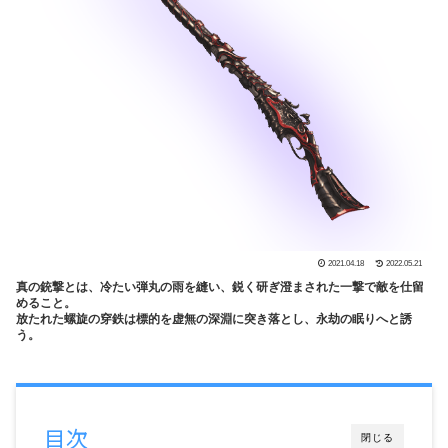
2021.04.18
2022.05.21
真の銃撃とは、冷たい弾丸の雨を縫い、鋭く研ぎ澄まされた一撃で敵を仕留
めること。
放たれた螺旋の穿鉄は標的を虚無の深淵に突き落とし、永劫の眠りへと誘
う。
目次
閉じる