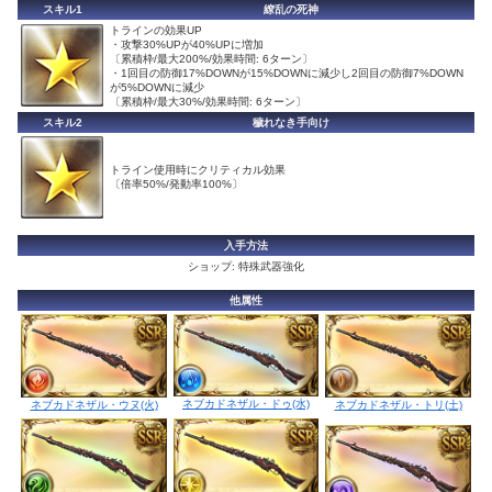
スキル1
繚乱の死神
トラインの効果UP
・攻撃30%UPが40%UPに増加
〔累積枠/最大200%/効果時間: 6ターン〕
・1回目の防御17%DOWNが15%DOWNに減少し2回目の防御7%DOWN
が5%DOWNに減少
〔累積枠/最大30%/効果時間: 6ターン〕
スキル2
穢れなき手向け
トライン使用時にクリティカル効果
〔倍率50%/発動率100%〕
入手方法
ショップ: 特殊武器強化
他属性
ネブカドネザル・ドゥ(水)
ネブカドネザル・ウヌ(火)
ネブカドネザル・トリ(土)