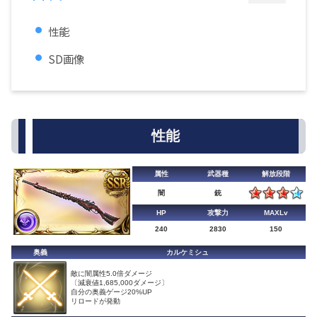
性能
SD画像
性能
属性
武器種
解放段階
闇
銃
HP
攻撃力
MAXLv
240
2830
150
奥義
カルケミシュ
敵に闇属性5.0倍ダメージ
〔減衰値1,685,000ダメージ〕
自分の奥義ゲージ20%UP
リロードが発動