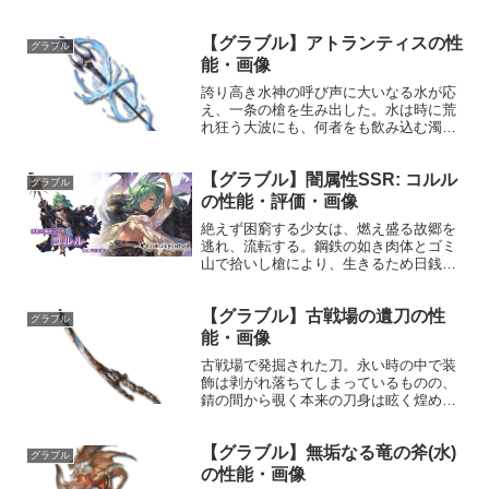
る。果ては戦場で裁きを下す断罪の刑具
となろう。性能属性武器種解放段階光斧
【グラブル】アトランティスの性
HP攻撃力MAXLv2443380200奥義狂瀾怒
グラブル
濤敵に光属性...
能・画像
誇り高き水神の呼び声に大いなる水が応
え、一条の槍を生み出した。水は時に荒
れ狂う大波にも、何者をも飲み込む濁流
にも、総てを押し潰す飛瀑にも姿を変え
る。そしてこの槍もまた、水の持つ恐る
【グラブル】闇属性SSR: コルル
べき一面であった。性能属性武器種解放
グラブル
段階水槍HP攻撃力MAX...
の性能・評価・画像
絶えず困窮する少女は、燃え盛る故郷を
逃れ、流転する。鋼鉄の如き肉体とゴミ
山で拾いし槍により、生きるため日銭を
稼ぐ。腹を満たすことこそが、人生にお
いて最良であると信じて。プロフィール
【グラブル】古戦場の遺刀の性
年齢：11歳身長：130cm種族：ヒューマ
グラブル
ン趣味：駆けっこ、...
能・画像
古戦場で発掘された刀。永い時の中で装
飾は剥がれ落ちてしまっているものの、
錆の間から覗く本来の刀身は眩く煌め
く。時を経ても失われぬその真っ直ぐな
輝きは、かつてこの刀を握った騎空士の
【グラブル】無垢なる竜の斧(水)
誇りを体現しているようだった。性能属
グラブル
性武器種解放段階水刀HP攻...
の性能・画像