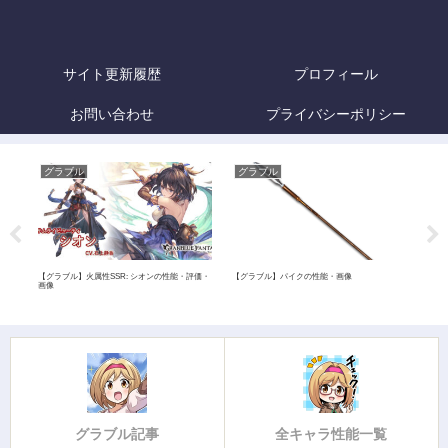
サイト更新履歴
プロフィール
お問い合わせ
プライバシーポリシー
グラブル
グラブル
グ
【グラブル】火属性SSR: シオンの性能・評価・
【グラブル】パイクの性能・画像
【グラ
画像
画像
グラブル記事
全キャラ性能一覧