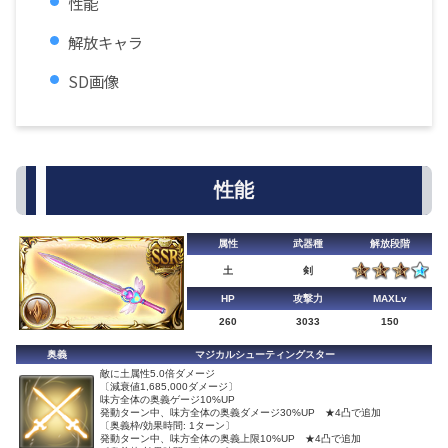
性能
解放キャラ
SD画像
性能
属性
武器種
解放段階
土
剣
HP
攻撃力
MAXLv
260
3033
150
奥義
マジカルシューティングスター
敵に土属性5.0倍ダメージ
〔減衰値1,685,000ダメージ〕
味方全体の奥義ゲージ10%UP
発動ターン中、味方全体の奥義ダメージ30%UP ★4凸で追加
〔奥義枠/効果時間: 1ターン〕
発動ターン中、味方全体の奥義上限10%UP ★4凸で追加