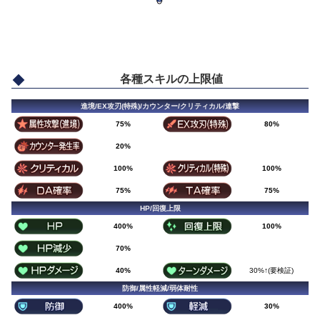
各種スキルの上限値
進境/EX攻刃(特殊)/カウンター/クリティカル/連撃
75%
80%
20%
100%
100%
75%
75%
HP/回復上限
400%
100%
70%
40%
30%↑(要検証)
防御/属性軽減/弱体耐性
400%
30%