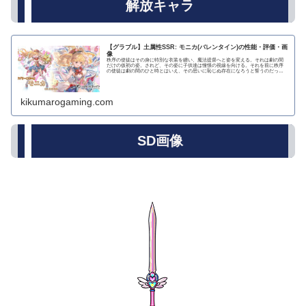
解放キャラ
【グラブル】土属性SSR: モニカ(バレンタイン)の性能・評価・画
像
秩序の使徒はその身に特別な衣装を纏い、魔法提督へと姿を変える。それは劇の間
だけの仮初の姿。されど、その姿に子供達は憧憬の視線を向ける。それを前に秩序
の使徒は劇の間のひと時とはいえ、その思いに恥じぬ存在になろうと誓うのだっ
た。プロフィール年齢...
kikumarogaming.com
SD画像