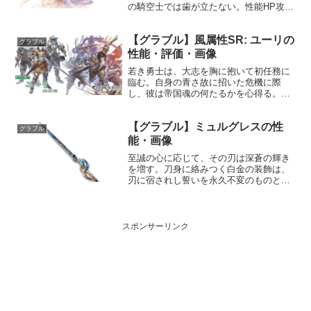
の騎空士では歯が立たない。性能HP攻撃
力MAXLv31789050召喚ジェリー召喚
☆☆☆敵全体に水属性ダメージ(中)使用間
【グラブル】風属性SR: ユーリの
隔: 7ターン★★★敵全体に水属性ダメー
グラブル
ジ(中...
性能・評価・画像
若き勇士は、大志を胸に抱いて初任務に
臨む。自身の青さ故に招いた危機に際
し、彼は帝国魂の何たるかを心得る。プ
ロフィール年齢：16歳（当時14歳）身
長：165cm（当時155cm）種族：ヒュー
【グラブル】ミュルグレスの性
マン趣味：訓練、読書（騎士道物語が多
グラブル
い）好き：帝国軍...
能・画像
至誠の心に応じて、その刃は深蒼の輝き
を増す。刀身に絡みつく白金の装飾は、
刃に宿されし誓いを永久不変のものと為
す。性能属性武器種解放段階水剣HP攻撃
力MAXLv2903340150奥義レーゲンス敵
に水属性5.0倍ダメージ〔減衰値1,685,0...
スポンサーリンク