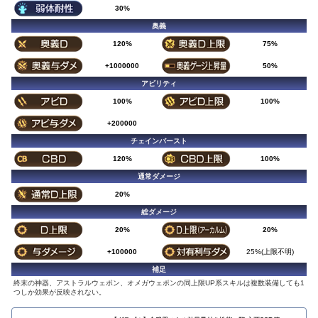
30%
奥義
120%
75%
+1000000
50%
アビリティ
100%
100%
+200000
チェインバースト
120%
100%
通常ダメージ
20%
総ダメージ
20%
20%
+100000
25%(上限不明)
補足
終末の神器、アストラルウェポン、オメガウェポンの同上限UP系スキルは複数装備しても1
つしか効果が反映されない。