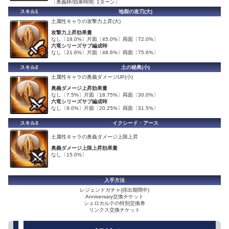
〔奥義枠/効果時間: 1ターン〕
スキル1
地裂の攻刃(大)
土属性キャラの攻撃力上昇(大)
攻撃力上昇効果量
なし〔18.0%〕片面〔45.0%〕両面〔72.0%〕
六竜シリーズサブ編成時
なし〔21.6%〕片面〔48.6%〕両面〔75.6%〕
スキル2
土の秘奥(小)
土属性キャラの奥義ダメージUP(小)
奥義ダメージ上昇効果量
なし〔7.5%〕片面〔18.75%〕両面〔30.0%〕
六竜シリーズサブ編成時
なし〔9.0%〕片面〔20.25%〕両面〔31.5%〕
スキル3
イクシード・アース
土属性キャラの奥義ダメージ上限上昇
奥義ダメージ上限上昇効果量
なし〔15.0%〕
入手方法
レジェンドガチャ(排出期間中)
Anniversary交換チケット
シェロカルテの特別交換券
リンクス交換チケット