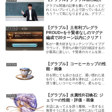
グラブル
グラブル関連の記事を書いてる人ってど
れくらいプレイした上で語っているんだ
ろう？って気になりますよね。グラブル
のみならずオンラインゲームは常に変化
があるのでライターのプレイ状況は気に
なるものです。当サイトにおけるグラブ
【グラブル】土有利ブレグラ
グラブル
ルの記事はこんなプレイヤ...
PROUD+を十賢者なしのマグナ
編成で20ターン以内にクリア！
私が一番大好きなコンテンツブレイブグ
ラウンド。手持ちの駒で試行錯誤するの
が最高に楽しい。十賢者のカイムを加入
させたはいいが、水有利古戦場のために
土のリミ武器凸るのも・・・終末やオメ
【グラブル】コーヒーカップの性
ガのスキル付け替えも勿体ない・・・そ
グラブル
もそもカイム採用したとし...
能・画像
目を閉じても歩けるほど、通い慣れた道
を行く。味のある扉を潜れば、ふわりと
漂う優しいコーヒーの香り。柔らかな声
がした方へ視線を向けると、彼女がにこ
りと微笑んだ。少しだけくすぐったい気
【グラブル】水属性R召喚石: ジ
持ちになりながら、すっかり指定席と化
グラブル
したカウンターへ腰かける...
ェリーの性能・評価・画像
水辺にあって人を誘う魔物。一見すると
無害そうに見えるが、水中においては並