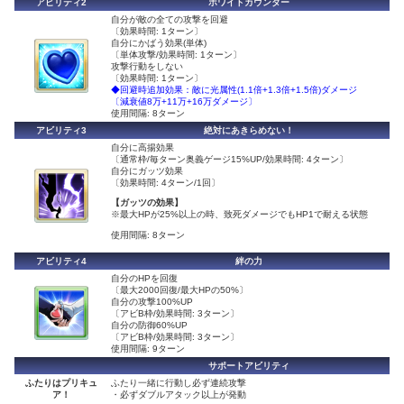
アビリティ2
ホワイトカウンター
自分が敵の全ての攻撃を回避
〔効果時間: 1ターン〕
自分にかばう効果(単体)
〔単体攻撃/効果時間: 1ターン〕
攻撃行動をしない
〔効果時間: 1ターン〕
◆回避時追加効果：敵に光属性(1.1倍+1.3倍+1.5倍)ダメージ
〔減衰値8万+11万+16万ダメージ〕
使用間隔: 8ターン
アビリティ3
絶対にあきらめない！
自分に高揚効果
〔通常枠/毎ターン奥義ゲージ15%UP/効果時間: 4ターン〕
自分にガッツ効果
〔効果時間: 4ターン/1回〕
【ガッツの効果】
※最大HPが25%以上の時、致死ダメージでもHP1で耐える状態
使用間隔: 8ターン
アビリティ4
絆の力
自分のHPを回復
〔最大2000回復/最大HPの50%〕
自分の攻撃100%UP
〔アビB枠/効果時間: 3ターン〕
自分の防御60%UP
〔アビB枠/効果時間: 3ターン〕
使用間隔: 9ターン
サポートアビリティ
ふたりはプリキュ
ふたり一緒に行動し必ず連続攻撃
ア！
・必ずダブルアタック以上が発動