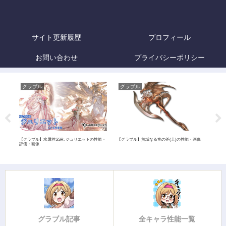
サイト更新履歴
プロフィール
お問い合わせ
プライバシーポリシー
グラブル
グラブル
グ
ルの性
【グラブル】水属性SSR: ジュリエットの性能・
【グラブル】無垢なる竜の斧(土)の性能・画像
【グラ
評価・画像
速ラ
グラブル記事
全キャラ性能一覧