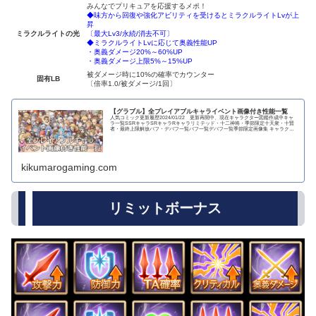
みんなでプリキュアを応援するメポ！
◆味方から回復や強化アビリティを受けるとミラクルライトLvが上
昇
ミラクルライトの光
〔最大Lv3/永続/消去不可〕
◆ミラクルライトLvに応じて奥義性能UP
・奥義ダメージ20%～60%UP
・奥義ダメージ上限5%～15%UP
被ダメージ時に10%の確率でカウンター
固有LB
〔倍率1.0/被ダメージ/1回〕
【グラブル】全プレイアブルキャライベント画像付き性能一覧
人気コミック更新履歴2024/01/22 更新再開中、現在キャラクター図鑑作成中キャ
ラ一覧SSRキャラSRキャラRキャラリミテッド・十二神将・季節限定十天衆・十賢
者・最終上限解放バフ・デバフ一覧バフ一覧デバフ一覧季節限定画像集 キャラクタ
ー...
kikumarogaming.com
リミットボーナス