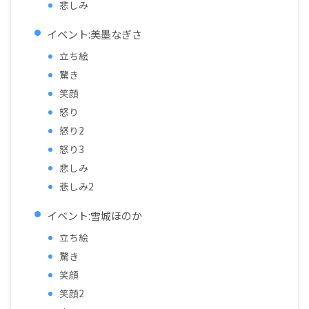
悲しみ
イベント:美墨なぎさ
立ち絵
驚き
笑顔
怒り
怒り2
怒り3
悲しみ
悲しみ2
イベント:雪城ほのか
立ち絵
驚き
笑顔
笑顔2