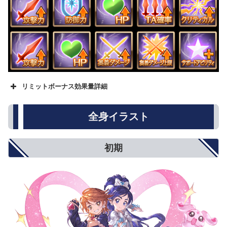
リミットボーナス効果量詳細
名称
★
★★
★★★
攻撃力
500
800
1000
全身イラスト
防御力
5%
8%
10%
HP
250
500
750
回復性能
10%
15%
20%
初期
アビリティダメージ
10%
15%
20%
アビリティダメージ上限
5%
8%
10%
対オーバードライブ攻撃
5%
8%
10%
オーバードライブ抑制
5%
8%
10%
弱体耐性
5%
8%
10%
弱体成功率
5%
8%
10%
属性攻撃
5%
8%
10%
属性軽減
2%
4%
5%
奥義ダメージ
10%
15%
20%