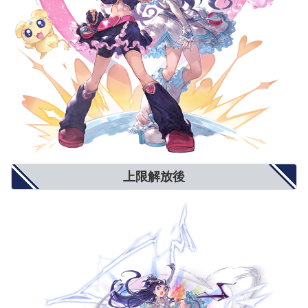
奥義ダメージ上限
5%
8%
10%
クリティカル確率
小(12%)
中(20%)
大(25%)
ダブルアタック確率
3%
5%
6%
トリプルアタック確率
2%
4%
5%
奥義ゲージ上昇量
5%
8%
10%
対ブレイク攻撃
5%
8%
10%
モードゲージ減少量
5%
8%
10%
攻撃力+900
攻撃力+1300
攻撃力+1500
攻撃力UP/防御力DOWN
防御力-10%
防御力-15%
防御力-20%
防御力+10%
防御力+15%
防御力+20%
防御力UP/攻撃力DOWN
攻撃力-900
攻撃力-1300
攻撃力-1500
反射発動率UP
2%
4%
5%
回避率UP
1%
2%
3%
敵対心UP
小(+50)
中(+80)
大(+100)
上限解放後
敵対心DOWN
小(-30)
中(-40)
大(-50)
背水
小(1％〜3％)
中(1％〜6％)
大(1％〜9％)
渾身
小(3％〜1％)
中(4.5％〜1.5％)
大(6％〜2％)