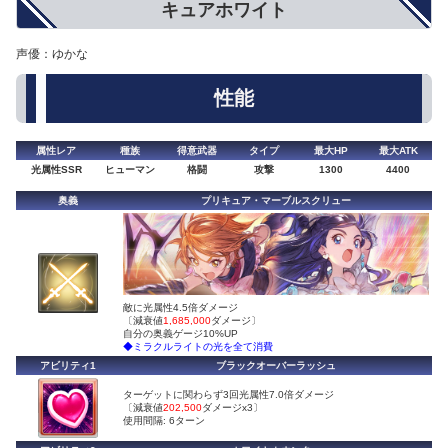
キュアホワイト
声優：ゆかな
性能
属性レア
種族
得意武器
タイプ
最大HP
最大ATK
光属性SSR
ヒューマン
格闘
攻撃
1300
4400
奥義
プリキュア・マーブルスクリュー
敵に光属性4.5倍ダメージ
〔減衰値
1,685,000
ダメージ〕
自分の奥義ゲージ10%UP
◆ミラクルライトの光を全て消費
アビリティ1
ブラックオーバーラッシュ
ターゲットに関わらず3回光属性7.0倍ダメージ
〔減衰値
202,500
ダメージx3〕
使用間隔: 6ターン