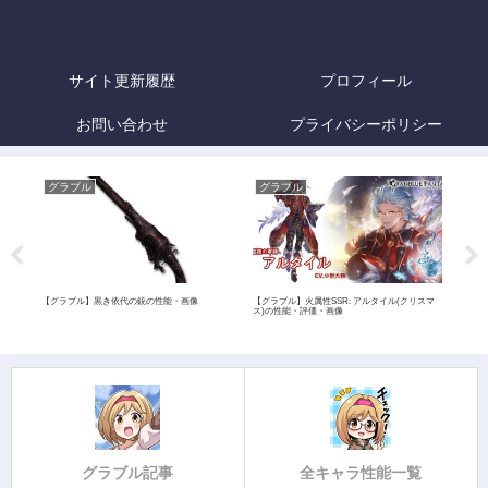
サイト更新履歴
プロフィール
お問い合わせ
プライバシーポリシー
グラブル
グラブル
グ
評価・
【グラブル】黒き依代の銃の性能・画像
【グラブル】火属性SSR: アルタイル(クリスマ
【グ
ス)の性能・評価・画像
グラブル記事
全キャラ性能一覧