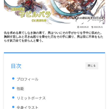
2020.05.22
2022.05.21
仇を求める果てしなき旅の果て、男はついにその手がかりを手中に収めた。
胸刺す悲しみと尽きぬ怒りを乗せた刃をその手に握り、男は世に不幸をもた
らす妖刀全てを折らんと誓う。
目次
閉じる
プロフィール
性能
リミットボーナス
全身イラスト