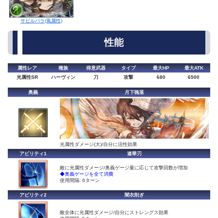
サビルバラ(風属性)
性能
属性レア
種族
得意武器
タイプ
最大HP
最大ATK
光属性SR
ハーヴィン
刀
攻撃
680
6500
奥義
月下魄落
光属性ダメージ(大)/自分に活性効果
アビリティ1
連華刃
敵に光属性ダメージ/奥義ゲージ量に応じて攻撃回数が増加
◆奥義ゲージを全て消費
使用間隔: 6ターン
アビリティ2
闇衣削ぎ
敵全体に光属性ダメージ/自分にストレングス効果