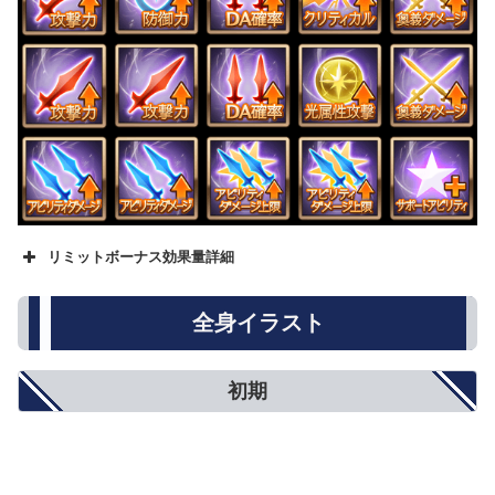
リミットボーナス効果量詳細
名称
★
★★
★★★
攻撃力
500
800
1000
全身イラスト
防御力
5%
8%
10%
HP
250
500
750
回復性能
10%
15%
20%
初期
アビリティダメージ
10%
15%
20%
アビリティダメージ上限
5%
8%
10%
対オーバードライブ攻撃
5%
8%
10%
オーバードライブ抑制
5%
8%
10%
弱体耐性
5%
8%
10%