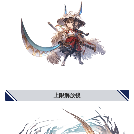
弱体成功率
5%
8%
10%
属性攻撃
5%
8%
10%
属性軽減
2%
4%
5%
奥義ダメージ
10%
15%
20%
奥義ダメージ上限
5%
8%
10%
クリティカル確率
小(12%)
中(20%)
大(25%)
ダブルアタック確率
3%
5%
6%
トリプルアタック確率
2%
4%
5%
奥義ゲージ上昇量
5%
8%
10%
対ブレイク攻撃
5%
8%
10%
モードゲージ減少量
5%
8%
10%
攻撃力+900
攻撃力+1300
攻撃力+1500
攻撃力UP/防御力DOWN
防御力-10%
防御力-15%
防御力-20%
防御力+10%
防御力+15%
防御力+20%
防御力UP/攻撃力DOWN
攻撃力-900
攻撃力-1300
攻撃力-1500
反射発動率UP
2%
4%
5%
回避率UP
1%
2%
3%
敵対心UP
小(+50)
中(+80)
大(+100)
上限解放後
敵対心DOWN
小(-30)
中(-40)
大(-50)
背水
小(1％〜3％)
中(1％〜6％)
大(1％〜9％)
渾身
小(3％〜1％)
中(4.5％〜1.5％)
大(6％〜2％)