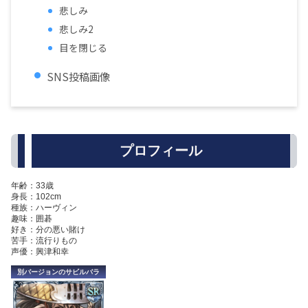
悲しみ
悲しみ2
目を閉じる
SNS投稿画像
プロフィール
年齢：33歳
身長：102cm
種族：ハーヴィン
趣味：囲碁
好き：分の悪い賭け
苦手：流行りもの
声優：興津和幸
別バージョンのサビルバラ