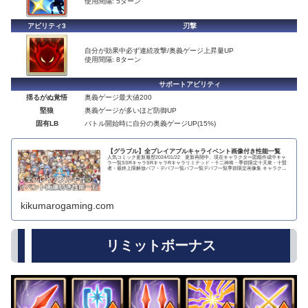
使用間隔: 5ターン
アビリティ3
刃撃
自分が効果中必ず連続攻撃/奥義ゲージ上昇量UP
使用間隔: 8ターン
サポートアビリティ
揺るがぬ覚悟
奥義ゲージ最大値200
堅狼
奥義ゲージが多いほど防御UP
固有LB
バトル開始時に自分の奥義ゲージUP(15%)
【グラブル】全プレイアブルキャライベント画像付き性能一覧
人気コミック更新履歴2024/01/22 更新再開中、現在キャラクター図鑑作成中キャ
ラ一覧SSRキャラSRキャラRキャラリミテッド・十二神将・季節限定十天衆・十賢
者・最終上限解放バフ・デバフ一覧バフ一覧デバフ一覧季節限定画像集 キャラクタ
ー...
kikumarogaming.com
リミットボーナス