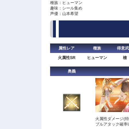
種族：ヒューマン
趣味：シール集め
声優：山本希望
属性レア
種族
得意武
火属性SR
ヒューマン
槍
奥義
火属性ダメージ(特
ブルアタック確率