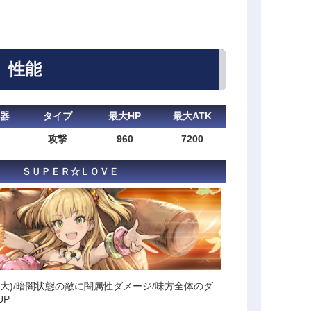
性能
器
タイプ
最大HP
最大ATK
攻撃
960
7200
ＳＵＰＥＲ☆ＬＯＶＥ
大)/暗闇状態の敵に闇属性ダメージ/味方全体のダ
UP