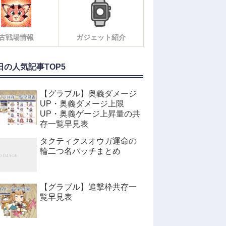
古戦場情報
ガジェット紹介
日の人気記事TOP5
【グラブル】奥義ダメージ
UP・奥義ダメージ上限
UP・奥義ゲージ上昇量の共
存一覧早見表
タクティクスオウガ運命の
輪二つ名パッチまとめ
【グラブル】追撃枠共存一
覧早見表