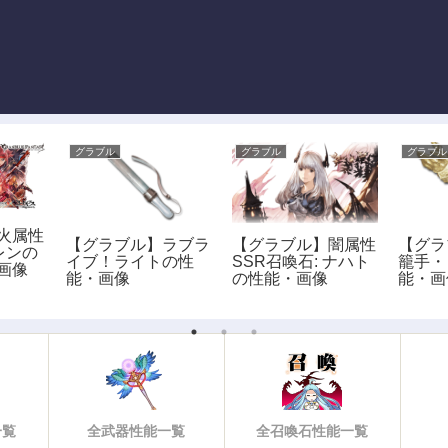
グラブル
グラブル
グラブル
火属性
【グラブル】ラブラ
【グラブル】闇属性
【グラ
カレンの
イブ！ライトの性
SSR召喚石: ナハト
籠手・
画像
能・画像
の性能・画像
能・画
一覧
全武器性能一覧
全召喚石性能一覧