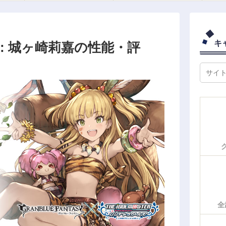
キ
: 城ヶ崎莉嘉の性能・評
全