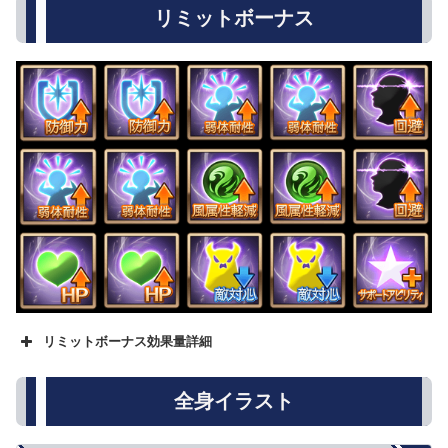
リミットボーナス
リミットボーナス効果量詳細
名称
★
★★
★★★
攻撃力
500
800
1000
全身イラスト
防御力
5%
8%
10%
HP
250
500
750
回復性能
10%
15%
20%