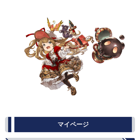
背水
小(1％〜3％)
中(1％〜6％)
大(1％〜9％)
渾身
小(3％〜1％)
中(4.5％〜1.5％)
大(6％〜2％)
マイページ