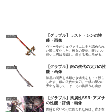
【グラブル】ラスト・シンの性
グラブル
能・画像
ヴィーラがシュヴァリエに主と認められ
た際に変化した、彼女の愛剣。狂おしい
想いに刃は共鳴し、愛する者に群がる不
埒な虫共を殲滅する。性能属性武器種解
放段階闇剣HP攻撃力MAXLv2503010150
【グラブル】銀の依代の太刀の性
奥義コンヴィクションネイル敵に闇属性
グラブル
5.0倍ダ...
能・画像
漆黒の闇夜を比類なき燐光をもって照ら
し出す、銀の依代の太刀。一縷の望みに
天命を賭してこそ、その彷徨う心魂は導
かれ峻厳たる蒼天の果てへと向かう。性
能属性武器種解放段階光刀1HP攻撃力
【グラブル】風属性SSR: アズサ
MAXLv1482080150奥義銀の瞬き敵に光
グラブル
属性4.5倍...
の性能・評価・画像
因縁と呪いの刀に囚われた侍は、古き友