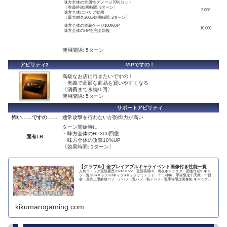
味方全体の全属性ダメージ70%カット
〔奥義枠/効果時間: 3ターン〕
3,000
味方全体にバリア効果
〔最大耐久3000/効果時間: 3ターン〕
味方全体の奥義ゲージ100%UP
10,000
味方全体のHPを完全回復
使用間隔: 5ターン
アビリティ2
VIPですの！
高級なお店に行きたいですの！
・奥義で高額な商品を買いやすくなる
〔消費まで永続/1回〕
使用間隔: 5ターン
サポートアビリティ
怖い……ですの……
通常攻撃を行わないが防御力が高い
ターン開始時に
・味方全体のHP300回復
固有LB
・味方全体の攻撃10%UP
〔効果時間: 1ターン〕
【グラブル】全プレイアブルキャライベント画像付き性能一覧
人気コミック更新履歴2024/01/22 更新再開中、現在キャラクター図鑑作成中キャ
ラ一覧SSRキャラSRキャラRキャラリミテッド・十二神将・季節限定十天衆・十賢
者・最終上限解放バフ・デバフ一覧バフ一覧デバフ一覧季節限定画像集 キャラクタ
ー...
kikumarogaming.com