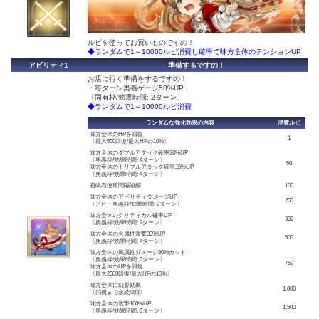
ルピを使ってお買いものですの！
◆ランダムで1～10000ルピ消費し確率で味方全体のテンションUP
アビリティ1
準備するですの！
お店に行く準備をするですの！
・毎ターン奥義ゲージ50%UP
〔固有枠/効果時間: 2ターン〕
◆ランダムで1～10000ルピ消費
ランダムな強化効果の内容
消費ルピ
味方全体のHPを回復
1
〔最大500回復/最大HPの10%〕
味方全体のダブルアタック確率30%UP
〔奥義枠/効果時間: 4ターン〕
50
味方全体のトリプルアタック確率15%UP
〔奥義枠/効果時間: 4ターン〕
召喚石使用間隔短縮
100
味方全体のアビリティダメージUP
200
〔アビ・奥義枠/効果時間: 2ターン〕
味方全体のクリティカル確率UP
300
〔奥義枠/効果時間: 2ターン〕
味方全体の火属性攻撃30%UP
500
〔奥義枠/効果時間: 4ターン〕
味方全体の風属性ダメージ30%カット
〔奥義枠/効果時間: 3ターン〕
750
味方全体のHPを回復
〔最大2000回復/最大HPの10%〕
味方全体に幻影効果
1,000
〔消費まで永続/2回〕
味方全体の攻撃100%UP
1,500
〔奥義枠/効果時間: 3ターン〕