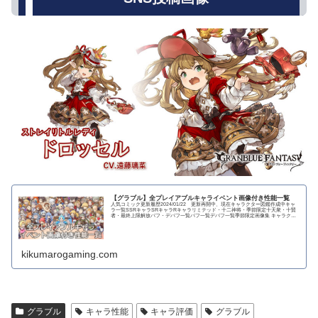
【グラブル】全プレイアブルキャライベント画像付き性能一覧
人気コミック更新履歴2024/01/22 更新再開中、現在キャラクター図鑑作成中キャ
ラ一覧SSRキャラSRキャラRキャラリミテッド・十二神将・季節限定十天衆・十賢
者・最終上限解放バフ・デバフ一覧バフ一覧デバフ一覧季節限定画像集 キャラクタ
ー...
kikumarogaming.com
グラブル
キャラ性能
キャラ評価
グラブル