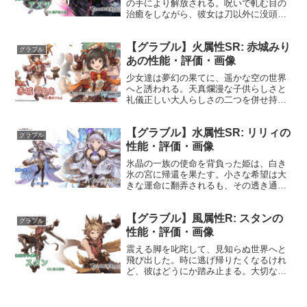
の手により解放される。呪いで軋む目の
治癒をしながら、彼女は刀以外に没頭で
きる道を探し始める。プロフィール年
齢：24歳身長：137cm種族：ドラフ趣
【グラブル】火属性SR: 赤城みり
味：趣味探し好き：死合い、瞑想苦手：
グラブル
休暇声優：瀬戸麻沙美性...
あの性能・評価・画像
少女達は夢幻の果てに、遥かな空の世界
へと誘われる。天真爛漫な子供らしさと
礼儀正しい大人らしさの二つを併せ持つ
彼女は、空の世界でも物怖じせず人々に
元気と笑顔を届けていく。プロフィール
【グラブル】水属性SR: リリィの
年齢：11歳身長：140cm体重：36kg種
グラブル
族：ヒューマン趣...
性能・評価・画像
氷晶の一族の使命を背負った姫は、白き
氷の宮に帰還を果たす。小さな希望は大
きな運命に翻弄されるも、その透き通っ
た心は誰にも砕けず、さらなる希望に向
けてより輝き出すのだった。プロフィー
【グラブル】風属性R: スタンの
ル年齢：12歳身長：140cm種族：クリス
グラブル
タニア趣味：あやと...
性能・評価・画像
震える脚を叱咤して、見知らぬ世界へと
飛び出した。時に逃げ帰りたくなるけれ
ど、彼はどうにか踏み止まる。大切な人
を守れる男になるために、彼は怯えつつ
も敵に立ち向かうのだ。プロフィール年
齢：17歳身長：175cm （耳含む）種族：