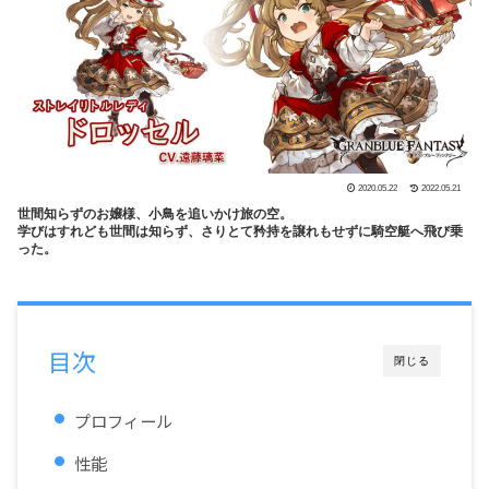
2020.05.22
2022.05.21
世間知らずのお嬢様、小鳥を追いかけ旅の空。
学びはすれども世間は知らず、さりとて矜持を譲れもせずに騎空艇へ飛び乗
った。
目次
閉じる
プロフィール
性能