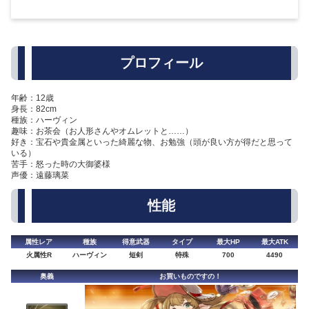
プロフィール
年齢：12歳
身長：82cm
種族：ハーヴィン
趣味：お茶会（お人形さんやオムレットと……）
好き：宝石や貴金属といった綺麗な物、お勉強（頭が良い方が得だと思って
いる）
苦手：怒った時の大御婆様
声優：遠藤璃菜
性能
属性レア
種族
得意武器
タイプ
最大HP
最大ATK
火属性R
ハーヴィン
短剣
特殊
700
4490
奥義
お買いものですの！