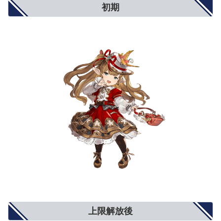
初期
アビリティダメージ
10%
15%
20%
アビリティダメージ上限
5%
8%
10%
対オーバードライブ攻撃
5%
8%
10%
オーバードライブ抑制
5%
8%
10%
弱体耐性
5%
8%
10%
弱体成功率
5%
8%
10%
属性攻撃
5%
8%
10%
属性軽減
2%
4%
5%
奥義ダメージ
10%
15%
20%
奥義ダメージ上限
5%
8%
10%
クリティカル確率
小(12%)
中(20%)
大(25%)
ダブルアタック確率
3%
5%
6%
トリプルアタック確率
2%
4%
5%
奥義ゲージ上昇量
5%
8%
10%
対ブレイク攻撃
5%
8%
10%
モードゲージ減少量
5%
8%
10%
攻撃力+900
攻撃力+1300
攻撃力+1500
攻撃力UP/防御力DOWN
防御力-10%
防御力-15%
防御力-20%
防御力+10%
防御力+15%
防御力+20%
防御力UP/攻撃力DOWN
攻撃力-900
攻撃力-1300
攻撃力-1500
反射発動率UP
2%
4%
5%
回避率UP
1%
2%
3%
敵対心UP
小(+50)
中(+80)
大(+100)
上限解放後
敵対心DOWN
小(-30)
中(-40)
大(-50)