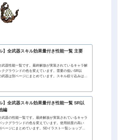
ル】全武器スキル効果量付き性能一覧 主要
全武器性能一覧です。最終解放が実装されているキャラ解
ックグラウンドの色を変えています。需要の低いSR以
の武器は別ページにまとめています。スキル絞り込みは下
ジ、もしくはページ内検索(CTRL＋F)で〇...
ル】全武器スキル効果量付き性能一覧 SR以
他編
全武器の性能一覧です。最終解放が実装されているキャラ
バックグラウンドの色を変えています。使用頻度の高い
は別ページにまとめています。SDイラスト一覧ショップ・
イントGショップドラグーンランス 攻撃力...