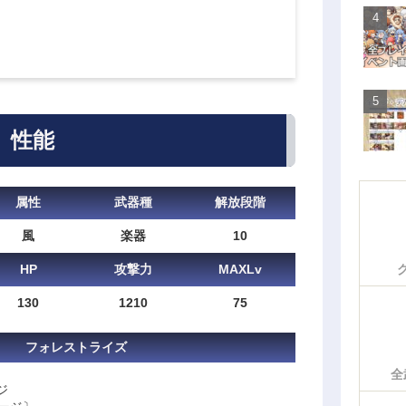
性能
属性
武器種
解放段階
風
楽器
10
HP
攻撃力
MAXLv
130
1210
75
フォレストライズ
全
ジ