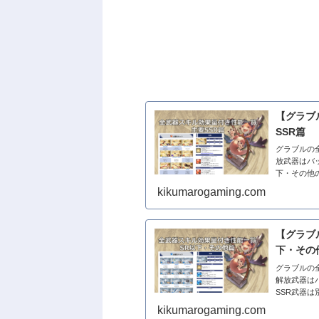
【グラブ
SSR篇
グラブルの
放武器はバ
下・その他
欄の専用ペー
kikumarogaming.com
【グラブ
下・その
グラブルの
解放武器は
SSR武器
カジノ交換ポ
kikumarogaming.com