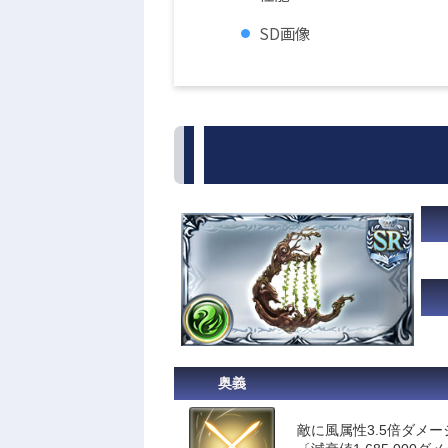
SD画像
奥義
敵に風属性3.5倍ダメー