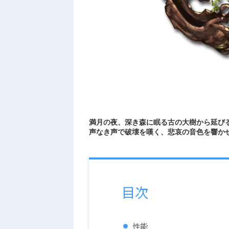
満月の夜、深き森に眠る古の大樹から延び
声なき声で破壊を嘆く、悲哀の音色を響か
目次
性能