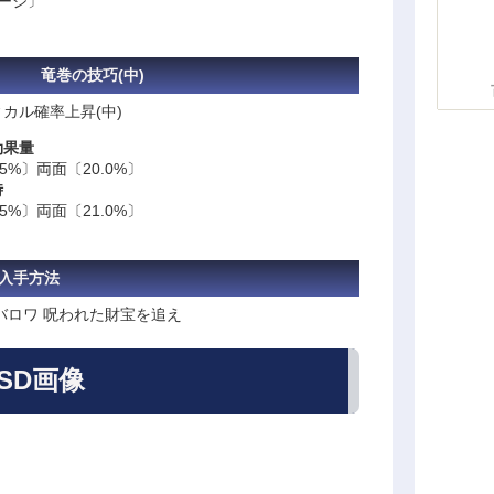
メージ〕
竜巻の技巧(中)
カル確率上昇(中)
効果量
5%〕両面〔20.0%〕
時
5%〕両面〔21.0%〕
入手方法
偵バロワ 呪われた財宝を追え
SD画像