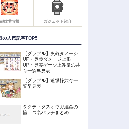
古戦場情報
ガジェット紹介
日の人気記事TOP5
【グラブル】奥義ダメージ
UP・奥義ダメージ上限
UP・奥義ゲージ上昇量の共
存一覧早見表
【グラブル】追撃枠共存一
覧早見表
タクティクスオウガ運命の
輪二つ名パッチまとめ