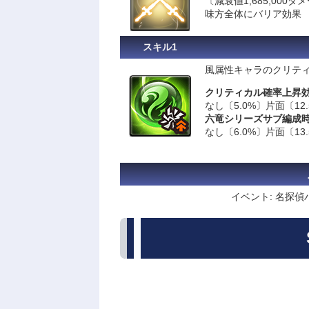
〔減衰値1,685,000ダ
味方全体にバリア効果
スキル1
風属性キャラのクリティ
クリティカル確率上昇
なし〔5.0%〕片面〔12.
六竜シリーズサブ編成
なし〔6.0%〕片面〔13.
イベント: 名探